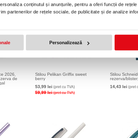
rsonaliza conținutul și anunțurile, pentru a oferi funcții de rețele
10 %
im partenerilor de rețele sociale, de publicitate și de analize info
onale
Personalizează
ce 2026,
Stilou Pelikan Griffix sweet
Stilou Schneid
ezerva de
berry
rezerva/blister
gal
53,99 lei
14,43 lei
(pret cu TVA)
(pret 
59,99 lei
(pret cu TVA)