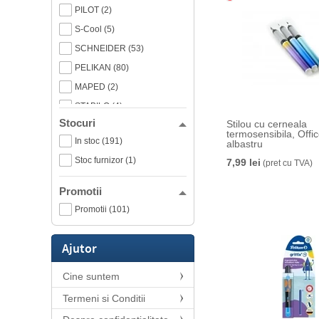
PILOT (2)
S-Cool (5)
SCHNEIDER (53)
PELIKAN (80)
MAPED (2)
STABILO (4)
Stocuri
Stilou cu cerneala
Daco (4)
termosensibila, Offi
In stoc (191)
albastru
Ecada (3)
Stoc furnizor (1)
7,99 lei
(pret cu TVA)
M&G (1)
Writech (11)
Promotii
Nebo (37)
Promotii (101)
Office Box (2)
Ajutor
Cine suntem
Termeni si Conditii