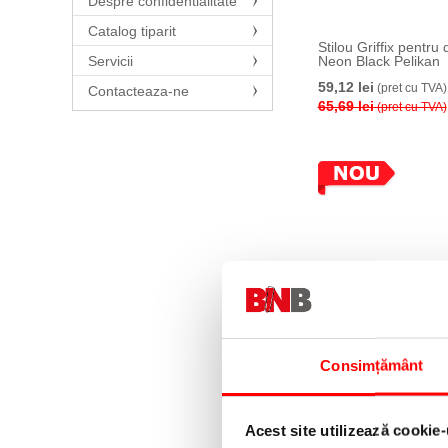
Despre confidentialitate
Catalog tiparit
Stilou Griffix pentru 
Servicii
Neon Black Pelikan
59,12 lei
(pret cu TVA)
Contacteaza-ne
65,69 lei
(pret cu TVA)
Consimțământ
Stilouri cu cerneala
termosensibila + rez
buc/blister, albastru
Nebo
22,99 lei
(pret cu TVA)
Acest site utilizează cookie-