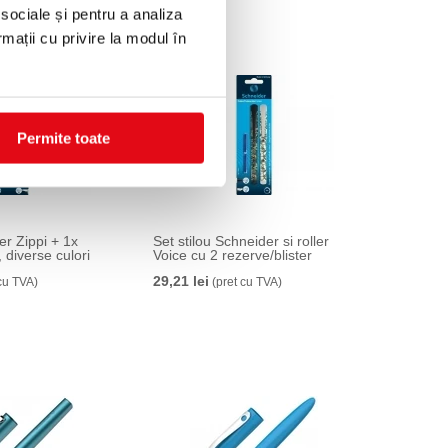
 sociale și pentru a analiza
rmații cu privire la modul în
Permite toate
er Zippi + 1x
Set stilou Schneider si roller
, diverse culori
Voice cu 2 rezerve/blister
29,21 lei
cu TVA)
(pret cu TVA)