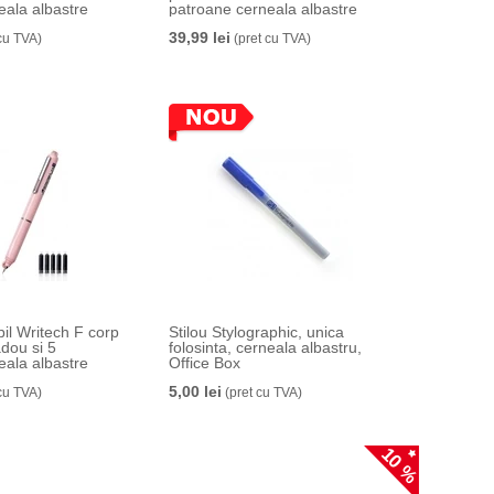
eala albastre
patroane cerneala albastre
39,99 lei
cu TVA)
(pret cu TVA)
bil Writech F corp
Stilou Stylographic, unica
adou si 5
folosinta, cerneala albastru,
eala albastre
Office Box
5,00 lei
cu TVA)
(pret cu TVA)
10 %