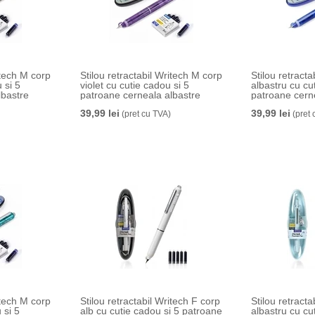
itech M corp
Stilou retractabil Writech M corp
Stilou retract
 si 5
violet cu cutie cadou si 5
albastru cu cu
lbastre
patroane cerneala albastre
patroane cern
39,99 lei
39,99 lei
(pret cu TVA)
(pret 
itech M corp
Stilou retractabil Writech F corp
Stilou retracta
 si 5
alb cu cutie cadou si 5 patroane
albastru cu cu