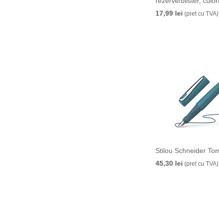
rezerve/blister, culor
17,99 lei
(pret cu TVA)
Stilou Schneider To
45,30 lei
(pret cu TVA)