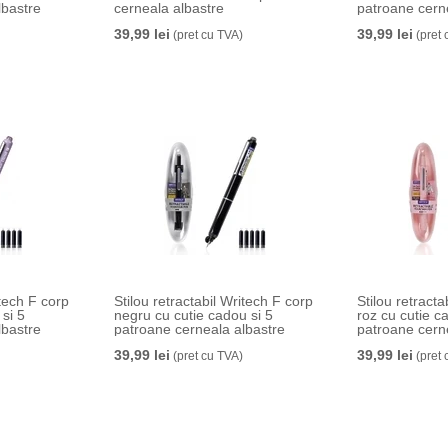
lbastre
cerneala albastre
patroane cern
39,99 lei
39,99 lei
(pret cu TVA)
(pret 
itech F corp
Stilou retractabil Writech F corp
Stilou retracta
 si 5
negru cu cutie cadou si 5
roz cu cutie c
lbastre
patroane cerneala albastre
patroane cern
39,99 lei
39,99 lei
(pret cu TVA)
(pret 