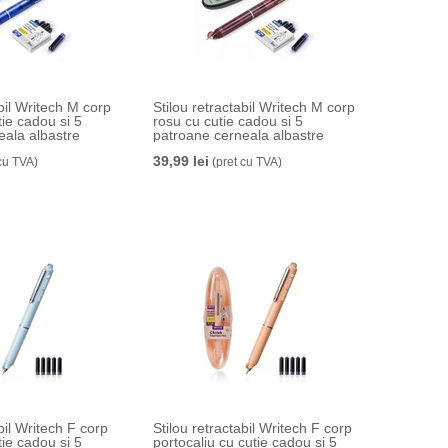
abil Writech M corp
Stilou retractabil Writech M corp
tie cadou si 5
rosu cu cutie cadou si 5
eala albastre
patroane cerneala albastre
39,99 lei
cu TVA)
(pret cu TVA)
bil Writech F corp
Stilou retractabil Writech F corp
tie cadou si 5
portocaliu cu cutie cadou si 5