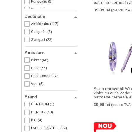
Portocaliu (3)
patroane cerneala a
Rosu (9)
39,99 lei
(pret cu TVA)
Destinatie
Roz (38)
Ambidextru (117)
Turcoaz (12)
Caligrafie (6)
Verde (26)
Stangaci (23)
Ambalare
Blister (68)
Cutie (55)
Cutie cadou (24)
Vrac (6)
Stilou retractabil Wr
violet cu cutie cadou
Brand
patroane cerneala a
CENTRUM (1)
39,99 lei
(pret cu TVA)
HERLITZ (40)
BIC (9)
FABER-CASTELL (22)