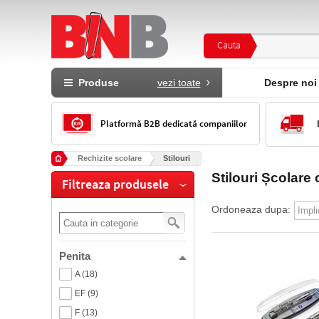
Cauta
Produse
vezi toate
Despre noi
Platformă B2B dedicată companiilor
Rechizite scolare
Stilouri
Stilouri Școlare
Filtreaza produsele
Ordoneaza dupa:
Penita
A (18)
EF (9)
F (13)