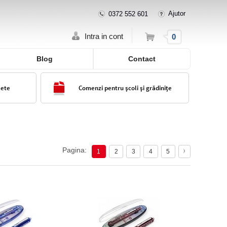
Ajutor
0372 552 601
Cos
Intra in cont
0
Blog
Contact
lete
Comenzi pentru școli și grădinițe
Pagina:
1
2
3
4
5