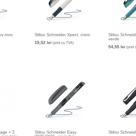
avy mov
Stilou Schneider Xpect, crem
Stilou Schnei
verde
15,52 lei
(pret cu TVA)
54,55 lei
(pret 
yage + 2
Stilou Schneider Easy
Stilou Schnei