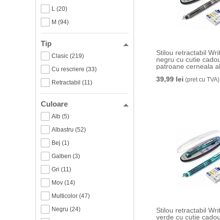
L (20)
M (94)
Tip
Stilou retractabil Wr
Clasic (219)
negru cu cutie cadou
patroane cerneala a
Cu rescriere (33)
39,99 lei
(pret cu TVA)
Retractabil (11)
Culoare
Alb (5)
Albastru (52)
Bej (1)
Galben (3)
Gri (11)
Mov (14)
Multicolor (47)
Negru (24)
Stilou retractabil Wr
verde cu cutie cadou