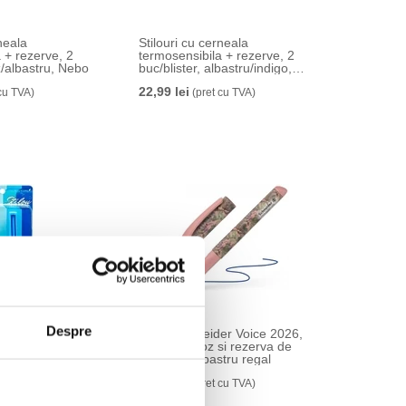
rneala
Stilouri cu cerneala
 + rezerve, 2
termosensibila + rezerve, 2
oz/albastru, Nebo
buc/blister, albastru/indigo,
Nebo
22,99 lei
cu TVA)
(pret cu TVA)
Despre
eala
Stilou Schneider Voice 2026,
 + rezerve, 1
penita M, roz si rezerva de
lbastru, Nebo
cerneala albastru regal
19,99 lei
cu TVA)
(pret cu TVA)