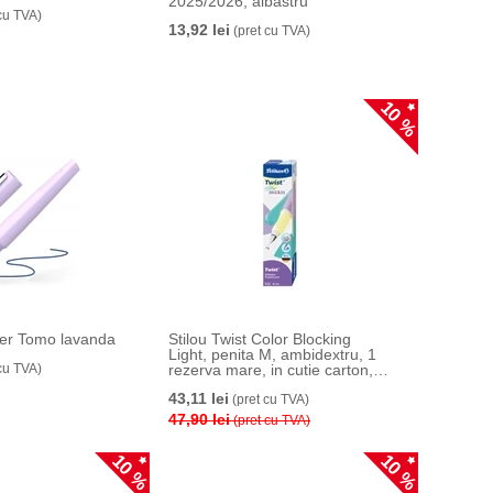
2025/2026, albastru
cu TVA)
13,92 lei
(pret cu TVA)
10 %
der Tomo lavanda
Stilou Twist Color Blocking
Light, penita M, ambidextru, 1
cu TVA)
rezerva mare, in cutie carton,
Pelikan
43,11 lei
(pret cu TVA)
47,90 lei
(pret cu TVA)
10 %
10 %