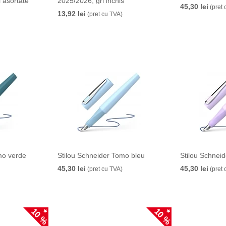
i asortate
2025/2026, gri inchis
45,30 lei
(pret 
13,92 lei
(pret cu TVA)
mo verde
Stilou Schneider Tomo bleu
Stilou Schnei
45,30 lei
45,30 lei
(pret cu TVA)
(pret 
10 %
10 %