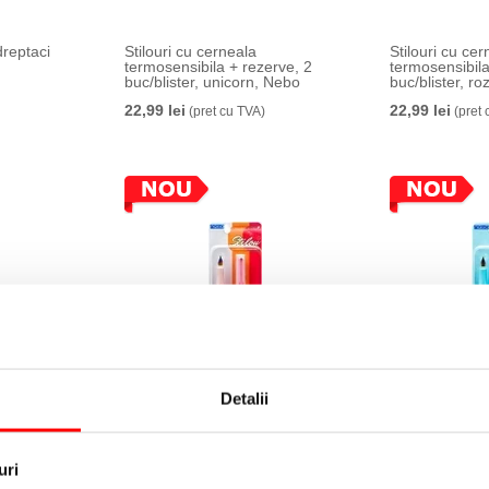
dreptaci
Stilouri cu cerneala
Stilouri cu ce
termosensibila + rezerve, 2
termosensibila
buc/blister, unicorn, Nebo
buc/blister, r
22,99 lei
22,99 lei
(pret cu TVA)
(pret 
Detalii
Stilou cu cerneala
Stilou cu cern
erve, 2
termosensibila + rezerve, 1
termosensibila
/verde,
buc/blister, roz, Nebo
buc/blister, a
14,99 lei
14,99 lei
(pret cu TVA)
(pret 
uri