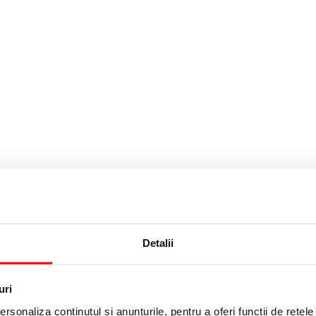
.
Detalii
A
uri
rsonaliza conținutul și anunțurile, pentru a oferi funcții de rețele