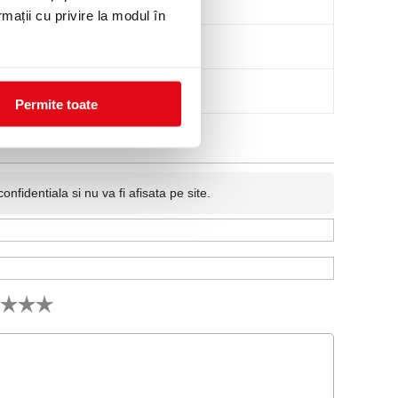
rmații cu privire la modul în
Permite toate
fidentiala si nu va fi afisata pe site.