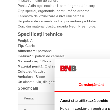
mișcărilor fluide de scriere.
Peniță A din oțel inoxidabil, semi-îngropată în corp.
Grip special, ergonomic, pentru mâna dreaptă.
Fereastră de vizualizare a nivelului cernelii.
Un patron de cerneală inclus, prezentare pe blister.
Corp din material plastic, nuanța Neon Fresh Blue.
Specificații tehnice
Peniță:
A
Tip:
Clasic
Alimentare:
patroane
Incluse:
1 patron de cerneală
Material corp:
Plastic
Material peniță:
Oțel inoxidabil
Culoare:
Albastru
Ambalare:
Blister
Un albastru viu, din gama gândită pentru clasa pregătitoare
Consimțământ
Specificatii
Penita
Acest site utilizează cookie-
Folosim cookie-uri pentru a pe