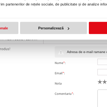
Clasic
im partenerilor de rețele sociale, de publicitate și de analize info
Albastru
Blister
onale
Personalizează
ON FRESH BLUE PELIKAN
produs!
Adresa de e-mail ramane con
Nume
*
:
Email
*
:
Nota
Comentariu
*
: