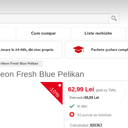
Cum cumpar
Liste rechizite
Livrare în 24-48h, din stoc propriu
Pachete școlare comp
ci Neon Fresh Blue Pelikan
 Neon Fresh Blue Pelikan
-10%
62,99 Lei
(pret cu TVA)
69,99 Lei
Pret vechi
In stoc
63 puncte de fidelitate
820363
Cod produs: