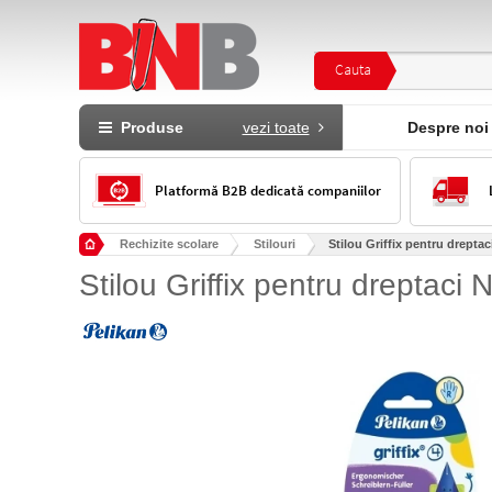
Cauta
Produse
vezi toate
Despre noi
Platformă B2B dedicată companiilor
Rechizite scolare
Stilouri
Stilou Griffix pentru drepta
Stilou Griffix pentru dreptaci