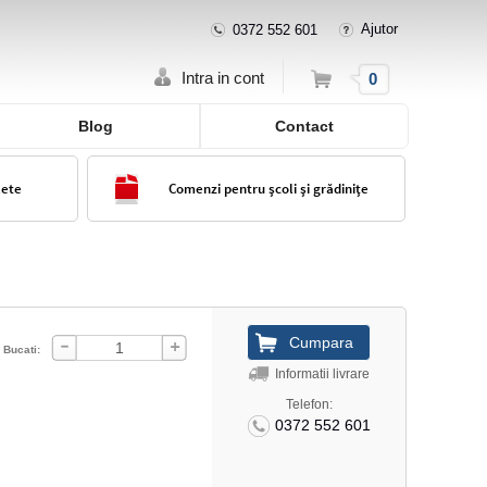
Ajutor
0372 552 601
Cos
Intra in cont
0
Blog
Contact
lete
Comenzi pentru școli și grădinițe
Bucati:
Informatii livrare
Telefon:
0372 552 601