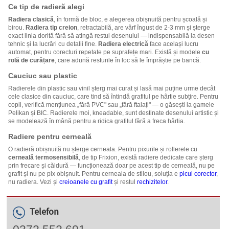
Ce tip de radieră alegi
Radiera clasică
, în formă de bloc, e alegerea obișnuită pentru școală și
birou.
Radiera tip creion
, retractabilă, are vârf îngust de 2-3 mm și șterge
exact linia dorită fără să atingă restul desenului — indispensabilă la desen
tehnic și la lucrări cu detalii fine.
Radiera electrică
face același lucru
automat, pentru corecturi repetate pe suprafețe mari. Există și modele
cu
rolă de curățare
, care adună resturile în loc să le împrăștie pe bancă.
Cauciuc sau plastic
Radierele din plastic sau vinil șterg mai curat și lasă mai puține urme decât
cele clasice din cauciuc, care tind să întindă grafitul pe hârtie subțire. Pentru
copii, verifică mențiunea „fără PVC" sau „fără ftalați" — o găsești la gamele
Pelikan și BIC. Radierele moi, kneadable, sunt destinate desenului artistic și
se modelează în mână pentru a ridica grafitul fără a freca hârtia.
Radiere pentru cerneală
O radieră obișnuită nu șterge cerneala. Pentru pixurile și rollerele cu
cerneală termosensibilă
, de tip Frixion, există radiere dedicate care șterg
prin frecare și căldură — funcționează doar pe acest tip de cerneală, nu pe
grafit și nu pe pix obișnuit. Pentru cerneala de stilou, soluția e
picul corector
,
nu radiera. Vezi și
creioanele cu grafit
și restul
rechizitelor
.
Telefon