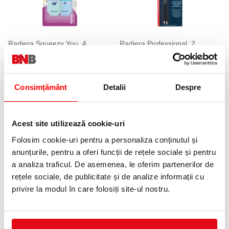
Radiera Squeezy You, 4
Radiera Professional, 2
motive/culori, pastel, 2 buc/set,
buc/set, tip creion, pensula
Pelikan
inclusa, blister, Derwent
16,99 lei
44,45 lei
(pret cu TVA)
(pret cu TVA)
Consimțământ
Detalii
Despre
Acest site utilizează cookie-uri
Folosim cookie-uri pentru a personaliza conținutul și
anunțurile, pentru a oferi funcții de rețele sociale și pentru
a analiza traficul. De asemenea, le oferim partenerilor de
rețele sociale, de publicitate și de analize informații cu
Radiera Plast Office, Bic
Radiera Eraser Pen + rezerva,
privire la modul în care folosiți site-ul nostru.
blister, diverse culori, Pelikan
2,99 lei
(pret cu TVA)
6,02 lei
(pret cu TVA)