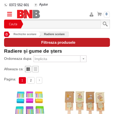
Ajutor
0372 552 601
Intra
Cos
0
in
cont
Cauta
Rechizite scolare
Radiere scolare
Filtreaza produsele
Radiere și gume de șters
Ordoneaza dupa:
Afiseaza ca:
Pagina:
1
2