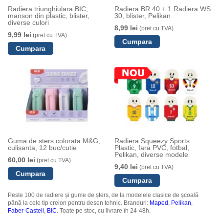
Radiera triunghiulara BIC,
Radiera BR 40 + 1 Radiera WS
manson din plastic, blister,
30, blister, Pelikan
diverse culori
8,99 lei
(pret cu TVA)
9,99 lei
(pret cu TVA)
Guma de sters colorata M&G,
Radiera Squeezy Sports
culisanta, 12 buc/cutie
Plastic, fara PVC, fotbal,
Pelikan, diverse modele
60,00 lei
(pret cu TVA)
9,40 lei
(pret cu TVA)
Peste 100 de radiere și gume de șters, de la modelele clasice de școală
până la cele tip creion pentru desen tehnic. Branduri:
Maped
,
Pelikan
,
Faber-Castell
,
BIC
. Toate pe stoc, cu livrare în 24-48h.