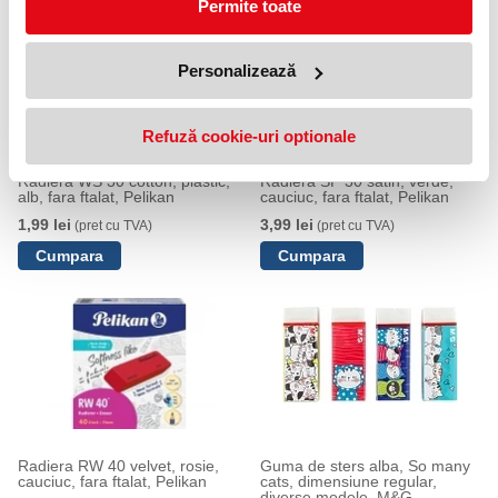
Permite toate
Personalizează
Refuză cookie-uri optionale
Radiera WS 30 cotton, plastic,
Radiera SP 30 satin, verde,
alb, fara ftalat, Pelikan
cauciuc, fara ftalat, Pelikan
1,99 lei
3,99 lei
(pret cu TVA)
(pret cu TVA)
Radiera RW 40 velvet, rosie,
Guma de sters alba, So many
cauciuc, fara ftalat, Pelikan
cats, dimensiune regular,
diverse modele, M&G