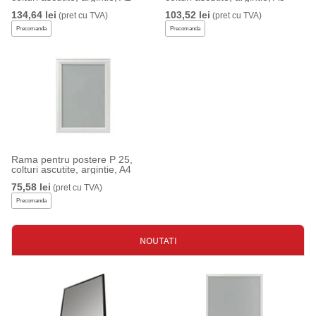
134,64 lei
103,52 lei
(pret cu TVA)
(pret cu TVA)
Precomanda
Precomanda
Rama pentru postere P 25,
colturi ascutite, argintie, A4
75,58 lei
(pret cu TVA)
Precomanda
NOUTATI