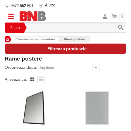
Ajutor
0372 552 601
Intra
Cos
0
in
cont
Cauta
Comunicare si prezentare
Rame postere
Filtreaza produsele
Rame postere
Ordoneaza dupa:
Afiseaza ca: