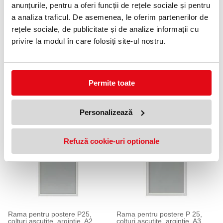
Precomanda
Precomanda
anunțurile, pentru a oferi funcții de rețele sociale și pentru
a analiza traficul. De asemenea, le oferim partenerilor de
rețele sociale, de publicitate și de analize informații cu
privire la modul în care folosiți site-ul nostru.
Permite toate
Rama pentru postere P25,
Rama pentru postere P25,
colturi ascutite, argintie, A0
colturi ascutite, argintie, A1
Personalizează
312,48 lei
186,72 lei
(pret cu TVA)
(pret cu TVA)
Precomanda
Precomanda
Refuză cookie-uri optionale
Rama pentru postere P25,
Rama pentru postere P 25,
colturi ascutite, argintie, A2
colturi ascutite, argintie, A3