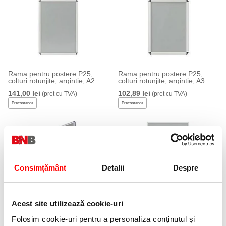
Rama pentru postere P25,
Rama pentru postere P25,
colturi rotunjite, argintie, A2
colturi rotunjite, argintie, A3
141,00 lei
102,89 lei
(pret cu TVA)
(pret cu TVA)
Precomanda
Precomanda
Consimțământ
Detalii
Despre
Rama pentru postere P25,
Rama pentru postere P25,
Acest site utilizează cookie-uri
colturi rotunjite, argintie, A4
colturi ascutite, argintie, B1
80,66 lei
226,74 lei
(pret cu TVA)
(pret cu TVA)
Folosim cookie-uri pentru a personaliza conținutul și