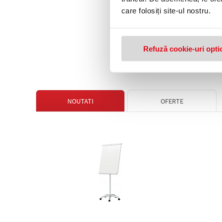
care folosiți site-ul nostru.
Sistem de prezentar
EasyFlip Leitz
1500,55 lei
(pret cu T
Refuză cookie-uri opti
NOUTATI
OFERTE