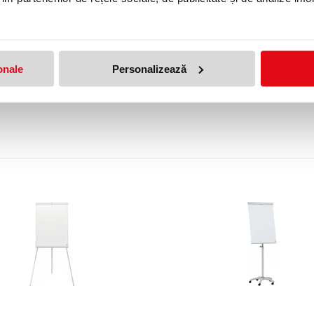
e mobil
VA)
onale
Personalizează