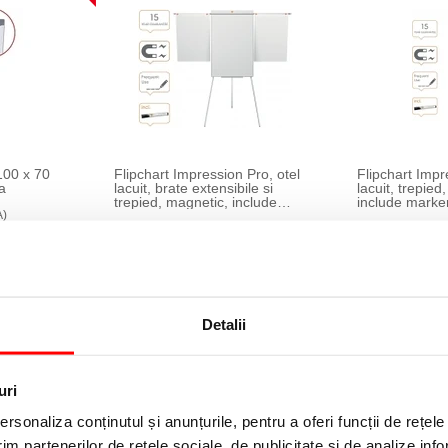
100 x 70
Flipchart Impression Pro, otel
Flipchart Impr
a
lacuit, brate extensibile si
lacuit, trepied
trepied, magnetic, include
include marker 
A)
marker si tavita, alb NOBO
NOBO
1016,25 lei
928,25 lei
(pret cu TVA)
(pre
A)
Detalii
uri
rsonaliza conținutul și anunțurile, pentru a oferi funcții de rețele
im partenerilor de rețele sociale, de publicitate și de analize info