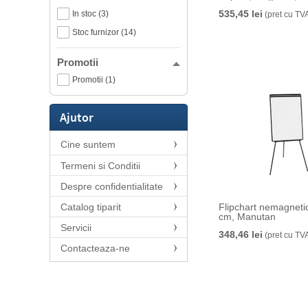
535,45 lei
In stoc (3)
(pret cu TV
Stoc furnizor (14)
Promotii
Promotii (1)
Ajutor
Cine suntem
Termeni si Conditii
Despre confidentialitate
Catalog tiparit
Flipchart nemagneti
cm, Manutan
Servicii
348,46 lei
(pret cu TV
Contacteaza-ne