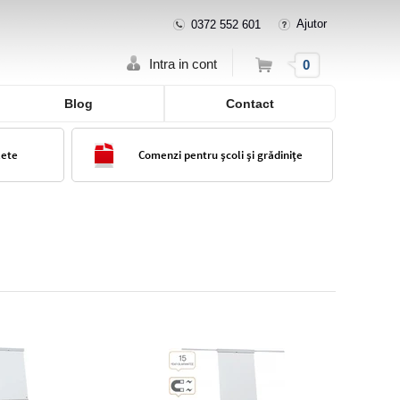
Ajutor
0372 552 601
Cos
Intra in cont
0
Blog
Contact
lete
Comenzi pentru școli și grădinițe