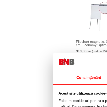
Flipchart magnetic, 
cm, Economy Optim
319,98 lei
(pret cu TV
329,99 lei
(pret cu TV
Consimțământ
Acest site utilizează cookie-
Folosim cookie-uri pentru a pe
traficul. De asemenea, le ofer