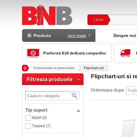
Cauta
Produse
vezi toate
Despre noi
Platformă B2B dedicată companiilor
Comunicare si prezentare
Flipchart-uri
Flipchart-uri si 
Filtreaza produsele
Ordoneaza dupa:
Tip suport
Mobil (3)
Trepied (7)