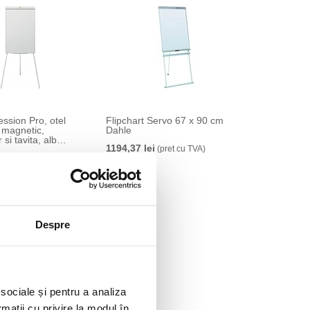
ession Pro, otel
Flipchart Servo 67 x 90 cm
, magnetic,
Dahle
si tavita, alb
1194,37 lei
(pret cu TVA)
t cu TVA)
Despre
 sociale și pentru a analiza
rmații cu privire la modul în