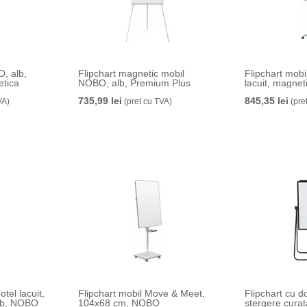
, alb,
Flipchart magnetic mobil
Flipchart mobil
tica
NOBO, alb, Premium Plus
lacuit, magne
735,99 lei
845,35 lei
VA)
(pret cu TVA)
(pre
otel lacuit,
Flipchart mobil Move & Meet,
Flipchart cu d
alb, NOBO
104x68 cm, NOBO
stergere cura