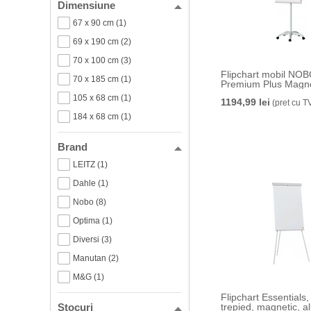
Dimensiune
67 x 90 cm (1)
69 x 190 cm (2)
70 x 100 cm (3)
Flipchart mobil NOBO
70 x 185 cm (1)
Premium Plus Magne
105 x 68 cm (1)
1194,99 lei
(pret cu T
184 x 68 cm (1)
Brand
LEITZ (1)
Dahle (1)
Nobo (8)
Optima (1)
Diversi (3)
Manutan (2)
M&G (1)
Flipchart Essentials, 
Stocuri
trepied, magnetic, 