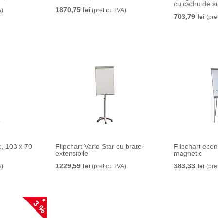
cu cadru de su
1870,75 lei
A)
(pret cu TVA)
la 360°, M&G
703,79 lei
(pre
c, 103 x 70
Flipchart Vario Star cu brate
Flipchart eco
extensibile
magnetic
1229,59 lei
383,33 lei
A)
(pret cu TVA)
(pre
3 %