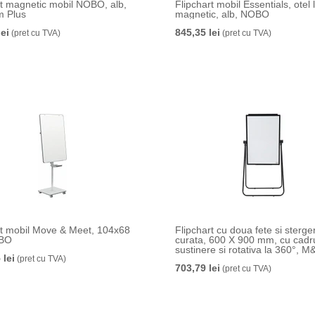
rt magnetic mobil NOBO, alb,
Flipchart mobil Essentials, otel l
m Plus
magnetic, alb, NOBO
lei
845,35 lei
(pret cu TVA)
(pret cu TVA)
rt mobil Move & Meet, 104x68
Flipchart cu doua fete si sterge
BO
curata, 600 X 900 mm, cu cadr
sustinere si rotativa la 360°, 
 lei
(pret cu TVA)
703,79 lei
(pret cu TVA)