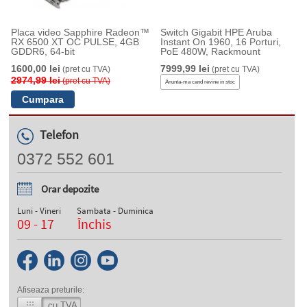
Placa video Sapphire Radeon™
Switch Gigabit HPE Aruba
RX 6500 XT OC PULSE, 4GB
Instant On 1960, 16 Porturi,
GDDR6, 64-bit
PoE 480W, Rackmount
1600,00 lei
7999,99 lei
(pret cu TVA)
(pret cu TVA)
2974,99 lei
(pret cu TVA)
Anunta-ma cand revine in stoc
Telefon
0372 552 601
Orar depozite
Luni - Vineri
Sambata - Duminica
09 - 17
Închis
Afiseaza preturile:
cu TVA