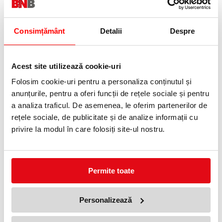
Consimțământ
Detalii
Despre
Server synology NAS, 4 x
Desktop PC Asus ExpertCenter
3.5/2.5 sata hdd/ssd, M.2 Drive
D5, Intel Core i3-13100 16 GB
Slots, AMD Ryzen R1600, 4 GB
RAM, 256 GB SSD, Intel UHD
DDR4 ECC, 1GbE
Graphics 730, Windows 11 Pro
3999,99 lei
2639,00 lei
(pret cu TVA)
(pret cu TVA)
Educational
Acest site utilizează cookie-uri
2999,99 lei
(pret cu TVA)
Anunta-ma cand revine in stoc
Folosim cookie-uri pentru a personaliza conținutul și
Anunta-ma cand revine in stoc
anunțurile, pentru a oferi funcții de rețele sociale și pentru
41 %
a analiza traficul. De asemenea, le oferim partenerilor de
rețele sociale, de publicitate și de analize informații cu
privire la modul în care folosiți site-ul nostru.
Permite toate
Sursa de alimentare 600 W
Fortron Hexa+ Pro 600
266,01 lei
(pret cu TVA)
Personalizează
449,99 lei
(pret cu TVA)
Anunta-ma cand revine in stoc