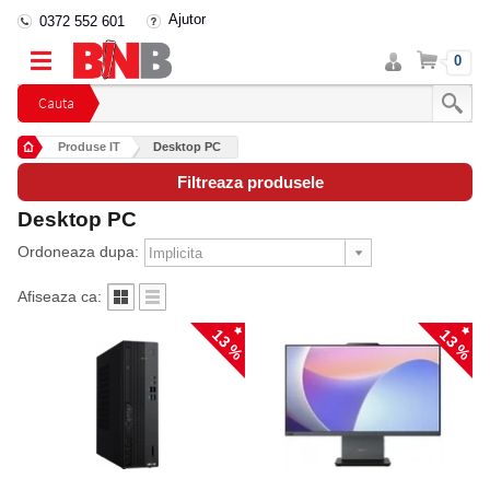
Ajutor
0372 552 601
Intra
Cos
0
in
cont
Cauta
Produse IT
Desktop PC
Filtreaza produsele
Desktop PC
Ordoneaza dupa:
Afiseaza ca:
13 %
13 %