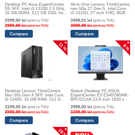
Desktop PC Asus ExpertCenter
All-in-One Lenovo ThinkCentre
D5 SFF, Intel i3-13100 2.5 GHz,
neo 50a 27 Gen 5, Intel Core
16 GB DDR4, 512 GB SSD, Intel
i3-1315U, 27 inch FHD, 8GB
UHD Graphics 770, Windows 11
RAM, 256GB SSD, Windows
2599,00 lei
3499,01 lei
(pret cu TVA)
(pret cu TVA)
Pro Education
11 Pro Edu, Gray
2999,99 lei
3999,99 lei
(pret cu TVA)
(pret cu TVA)
11 %
9 %
Desktop Lenovo ThinkCentre
Sistem Desktop PC ASUS
Neo 50s Gen 4 SFF, Intel Core
ExpertCenter E3 E3402WVAK-
i5-13400, 16 GB RAM, 512 GB
BPC021XA 23.8 inch 1920 x
SSD, Intel UHD Graphics 731
1080, Intel i3, 8 GB DDR5, 512
3199,00 lei
2999,00 lei
(pret cu TVA)
(pret cu TVA)
GB SSD, Intel UHD Graphics,
3599,99 lei
Windows 11 Pro Education,
3299,99 lei
(pret cu TVA)
(pret cu TVA)
Negru
28 %