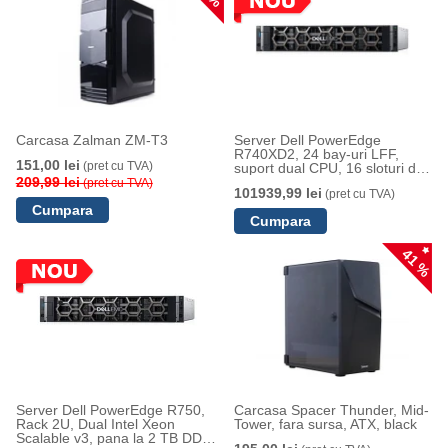
Carcasa Zalman ZM-T3
Server Dell PowerEdge
R740XD2, 24 bay-uri LFF,
151,00 lei
(pret cu TVA)
suport dual CPU, 16 sloturi de
209,99 lei
memorie
(pret cu TVA)
101939,99 lei
(pret cu TVA)
41 %
Server Dell PowerEdge R750,
Carcasa Spacer Thunder, Mid-
Rack 2U, Dual Intel Xeon
Tower, fara sursa, ATX, black
Scalable v3, pana la 2 TB DDR4,