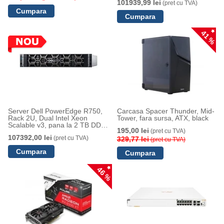
101939,99 lei
(pret cu TVA)
41 %
Server Dell PowerEdge R750,
Carcasa Spacer Thunder, Mid-
Rack 2U, Dual Intel Xeon
Tower, fara sursa, ATX, black
Scalable v3, pana la 2 TB DDR4,
195,00 lei
(pret cu TVA)
16 HDD SFF 2.5, iDRAC9
107392,00 lei
(pret cu TVA)
329,77 lei
(pret cu TVA)
46 %