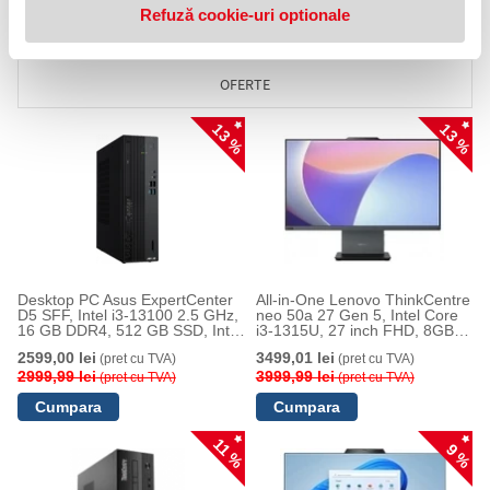
Refuză cookie-uri optionale
NOUTATI
OFERTE
13 %
13 %
Desktop PC Asus ExpertCenter
All-in-One Lenovo ThinkCentre
D5 SFF, Intel i3-13100 2.5 GHz,
neo 50a 27 Gen 5, Intel Core
16 GB DDR4, 512 GB SSD, Intel
i3-1315U, 27 inch FHD, 8GB
UHD Graphics 770, Windows 11
RAM, 256GB SSD, Windows
2599,00 lei
3499,01 lei
(pret cu TVA)
(pret cu TVA)
Pro Education
11 Pro Edu, Gray
2999,99 lei
3999,99 lei
(pret cu TVA)
(pret cu TVA)
11 %
9 %