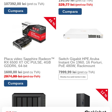
195,00 lei
(pret cu TVA)
16 HDD SFF 2.5, iDRAC9
107392,00 lei
(pret cu TVA)
329,77 lei
(pret cu TVA)
46 %
Placa video Sapphire Radeon™
Switch Gigabit HPE Aruba
RX 6500 XT OC PULSE, 4GB
Instant On 1960, 16 Porturi,
GDDR6, 64-bit
PoE 480W, Rackmount
1600,00 lei
7999,99 lei
(pret cu TVA)
(pret cu TVA)
2974,99 lei
(pret cu TVA)
Anunta-ma cand revine in stoc
12 %