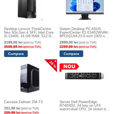
Desktop Lenovo ThinkCentre
Sistem Desktop PC ASUS
Neo 50s Gen 4 SFF, Intel Core
ExpertCenter E3 E3402WVAK-
i5-13400, 16 GB RAM, 512 GB
BPC021XA 23.8 inch 1920 x
SSD, Intel UHD Graphics 731
1080, Intel i3, 8 GB DDR5, 512
3199,00 lei
2999,00 lei
(pret cu TVA)
(pret cu TVA)
GB SSD, Intel UHD Graphics,
3599,99 lei
Windows 11 Pro Education,
3299,99 lei
(pret cu TVA)
(pret cu TVA)
Negru
28 %
Carcasa Zalman ZM-T3
Server Dell PowerEdge
R740XD2, 24 bay-uri LFF,
151,00 lei
(pret cu TVA)
suport dual CPU, 16 sloturi de
209,99 lei
memorie
(pret cu TVA)