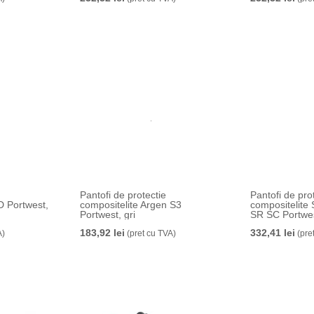
Pantofi de protectie
Pantofi de pro
D Portwest,
compositelite Argen S3
compositelit
Portwest, gri
SR SC Portwes
183,92 lei
332,41 lei
A)
(pret cu TVA)
(pre