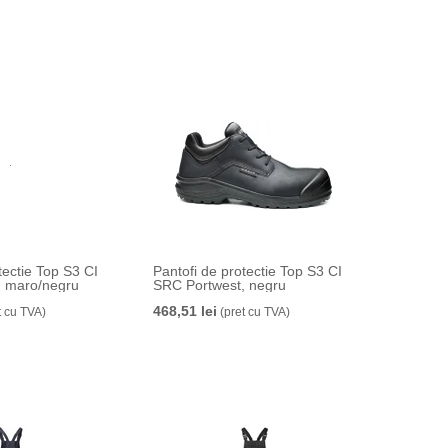
tectie Top S3 CI
Pantofi de protectie Top S3 CI
, maro/negru
SRC Portwest, negru
468,51 lei
t cu TVA)
(pret cu TVA)