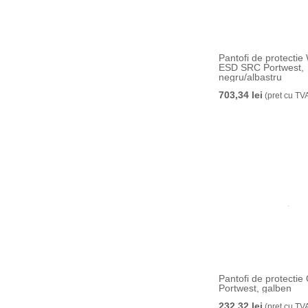
Pantofi de protectie
ESD SRC Portwest,
negru/albastru
703,34 lei
(pret cu TV
Pantofi de protecti
Portwest, galben
232,32 lei
(pret cu TV