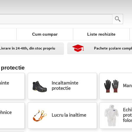
Cum cumpar
Liste rechizite
Livrare în 24-48h, din stoc propriu
Pachete școlare comp
protectie
inte
Incaltaminte
Manu
protectie
Ech
ehnice
Lucru la inaltime
prot
folo