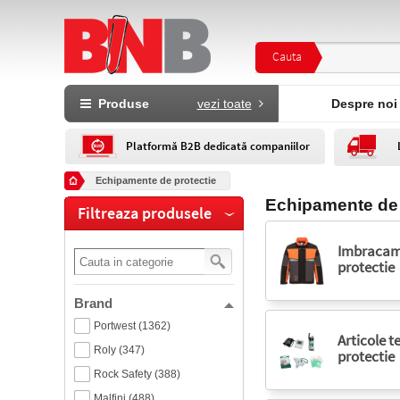
Cauta
Produse
vezi toate
Despre noi
Platformă B2B dedicată companiilor
Echipamente de protectie
Echipamente de 
Filtreaza produsele
Imbracam
protectie
Brand
Portwest (1362)
Articole t
Roly (347)
protectie
Rock Safety (388)
Malfini (488)