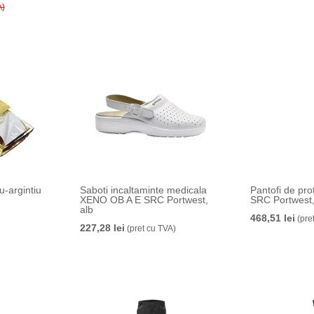
A)
u-argintiu
Saboti incaltaminte medicala
Pantofi de pro
XENO OB A E SRC Portwest,
SRC Portwest
alb
468,51 lei
(pre
227,28 lei
(pret cu TVA)