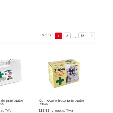
Pagina:
...
1
2
55
 de prim ajutor
Kit inlocuire trusa prim ajutor
ima
Prima
119,99 lei
t cu TVA)
(pret cu TVA)