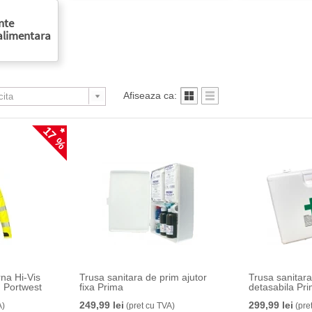
nte
 alimentara
Afiseaza ca:
17 %
na Hi-Vis
Trusa sanitara de prim ajutor
Trusa sanitara
 Portwest
fixa Prima
detasabila Pr
249,99 lei
299,99 lei
A)
(pret cu TVA)
(pre