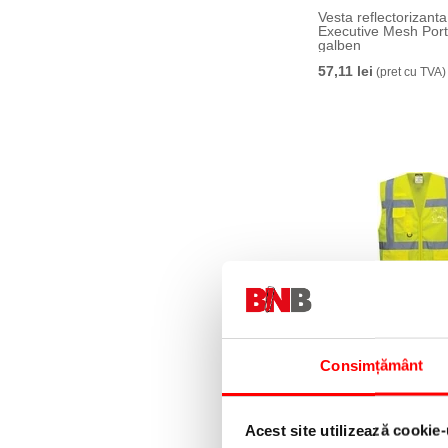
Vesta reflectorizant
Executive Mesh Port
galben
57,11 lei
(pret cu TVA)
Vesta reflectorizanta
Vis Portwest, mesh e
Consimțământ
galben
58,08 lei
(pret cu TVA)
Acest site utilizează cookie-