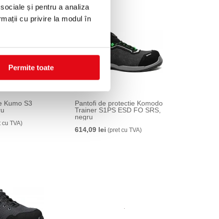
 sociale și pentru a analiza
rmații cu privire la modul în
Permite toate
ite Kumo S3
Pantofi de protectie Komodo
ru
Trainer S1PS ESD FO SRS,
negru
t cu TVA)
614,09 lei
(pret cu TVA)