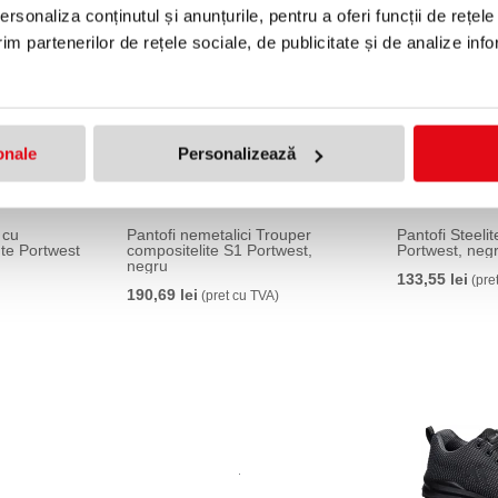
rsonaliza conținutul și anunțurile, pentru a oferi funcții de rețele
im partenerilor de rețele sociale, de publicitate și de analize info
onale
Personalizează
 cu
Pantofi nemetalici Trouper
Pantofi Steel
nte Portwest
compositelite S1 Portwest,
Portwest, neg
negru
133,55 lei
(pre
190,69 lei
(pret cu TVA)