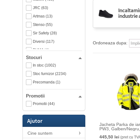
JRC (63)
Incaltami
industrie
Artmas (13)
Stenso (55)
Sir Safety (28)
Diversi (117)
Ordoneaza dupa:
PUMA (4)
Stocuri
Sara Workwear (6)
In stoc (1002)
Ansell (60)
Stoc furnizor (2234)
Ardon (13)
Precomanda (1)
Palltex (2)
Gaston Mille (2)
Promotii
TIGER GRIP (1)
Promotii (44)
Rocol (1)
Granberg (3)
Ajutor
Jacheta Parka de iar
SECURA (5)
PW3, Galben/Negru,
Cine suntem
JSP (25)
445,50 lei
(pret cu TV