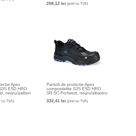
208,12 lei
(pret cu TVA)
tectie Apex
Pantofi de protectie Apex
e S3S ESD HRO
compositelite S3S ESD HRO
t, negru/galben
SR SC Portwest, negru/albastru
332,41 lei
t cu TVA)
(pret cu TVA)