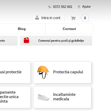
Ajutor
0372 552 601
Cos
Intra in cont
0
Blog
Contact
lete
Comenzi pentru școli și grădinițe
si protectie
Protectia capului
ipamente
Incaltaminte
ectie unica
medicala
sinta