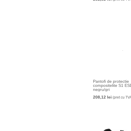
Pantofi de protectie
compositelite S1 ES
negru/gri
208,12 lei
(pret cu TV