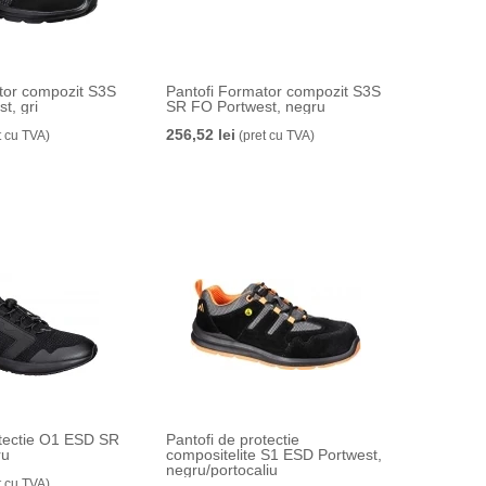
tor compozit S3S
Pantofi Formator compozit S3S
t, gri
SR FO Portwest, negru
256,52 lei
t cu TVA)
(pret cu TVA)
otectie O1 ESD SR
Pantofi de protectie
ru
compositelite S1 ESD Portwest,
negru/portocaliu
t cu TVA)