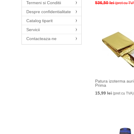
Termeni si Conditii
536,50 lei
Kratos safety (24)
(pret cu TV
3M (8)
Despre confidentialitate
Univet (10)
Catalog tiparit
Drager (1)
Servicii
PRIMA (20)
Contacteaza-ne
Manutan (2)
Plum (107)
IGLOO (1)
TW1000 (22)
Aroxol (2)
Patura izoterma auri
MERCATOR (48)
Prima
Global food hygiene (4)
15,99 lei
(pret cu TVA)
VILEDA (1)
Scholl (21)