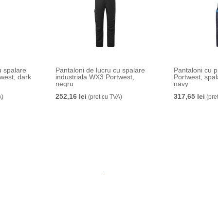
u spalare
Pantaloni de lucru cu spalare
Pantaloni cu 
west, dark
industriala WX3 Portwest,
Portwest, spal
negru
navy
252,16 lei
317,65 lei
A)
(pret cu TVA)
(pre