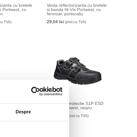
rizanta cu bretele
Vesta reflectorizanta cu bretele
s Portwest, cu
si banda Hi-Vis Portwest, cu
en
fermoar, portocaliu
29,04 lei
cu TVA)
(pret cu TVA)
otectie cu bombeu
Pantofi de protectie S1P ESD
ESD SR FO
SR FO Portwest, negru
Despre
ru
161,65 lei
(pret cu TVA)
t cu TVA)