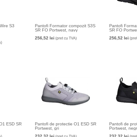
 Wire S3
Pantofi Formator compozit S3S
Pantofi Forma
SR FO Portwest, navy
SR FO Portwes
256,52 lei
256,52 lei
(pret cu TVA)
(pre
A)
e O1 ESD SR
Pantofi de protectie O1 ESD SR
Pantofi de pr
Portwest, gri
Portwest, neg
232,32 lei
232,32 lei
A)
(pret cu TVA)
(pre