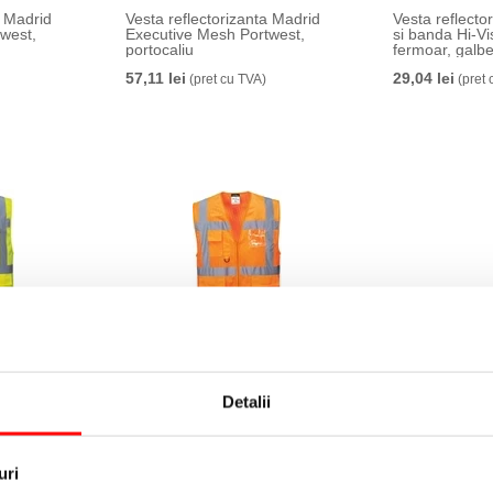
a Madrid
Vesta reflectorizanta Madrid
Vesta reflecto
west,
Executive Mesh Portwest,
si banda Hi-Vi
portocaliu
fermoar, galb
57,11 lei
29,04 lei
(pret cu TVA)
(pret 
 Athens Hi-
Vesta reflectorizanta Athens Hi-
Pantofi de pr
xecutive,
Vis Portwest, mesh executive,
metalic S1P 
Detalii
portocaliu
Portwest, neg
58,08 lei
161,65 lei
(pret cu TVA)
(pre
uri