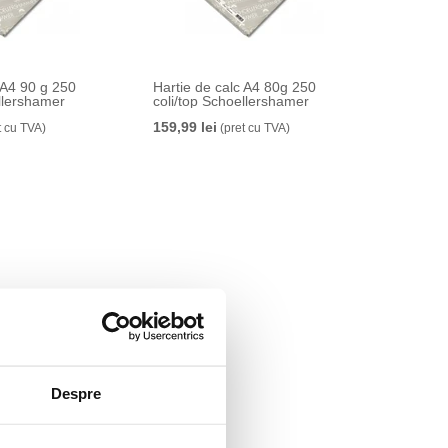
 A4 90 g 250
Hartie de calc A4 80g 250
ellershamer
coli/top Schoellershamer
159,99 lei
t cu TVA)
(pret cu TVA)
Despre