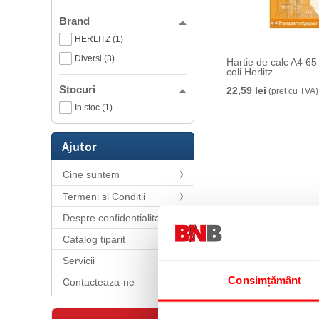
Brand
HERLITZ (1)
Diversi (3)
Hartie de calc A4 6
coli Herlitz
Stocuri
22,59 lei
(pret cu TVA)
In stoc (1)
Ajutor
Cine suntem
Termeni si Conditii
Despre confidentialitate
Catalog tiparit
Servicii
Consimțământ
Contacteaza-ne