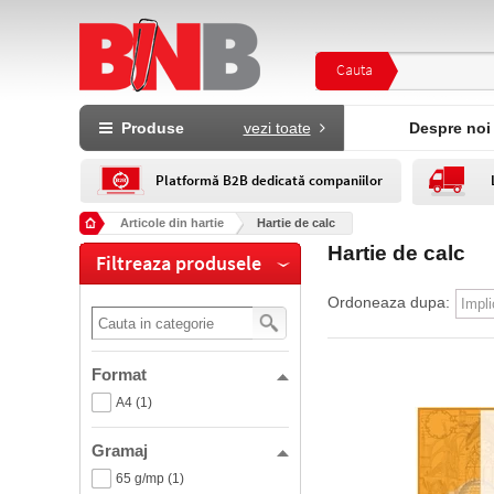
Cauta
Produse
vezi toate
Despre noi
Platformă B2B dedicată companiilor
Articole din hartie
Hartie de calc
Hartie de calc
Filtreaza produsele
Ordoneaza dupa:
Format
A4 (1)
Gramaj
65 g/mp (1)