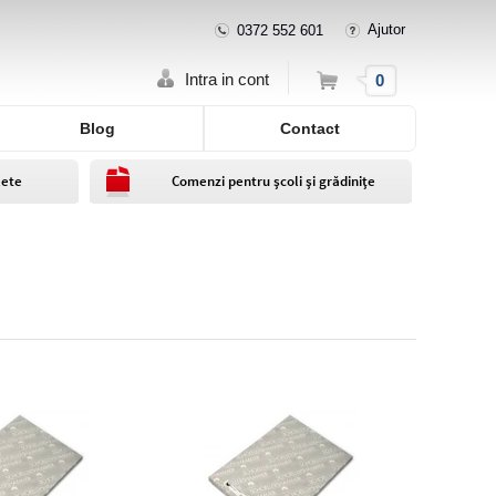
Ajutor
0372 552 601
Cos
Intra in cont
0
Blog
Contact
lete
Comenzi pentru școli și grădinițe