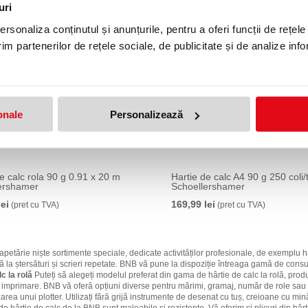
uri
rsonaliza conținutul și anunțurile, pentru a oferi funcții de rețele
im partenerilor de rețele sociale, de publicitate și de analize info
onale
Personalizează
e calc rola 90 g 0.91 x 20 m
Hartie de calc A4 90 g 250 coli/
ershamer
Schoellershamer
lei
169,99 lei
(pret cu TVA)
(pret cu TVA)
petărie niște sortimente speciale, dedicate activităților profesionale, de exemplu hâr
ă la ștersături și scrieri repetate. BNB vă pune la dispoziție întreaga gamă de consu
c la rolă
Puteți să alegeți modelul preferat din gama de hârtie de calc la rolă, produsă
imprimare. BNB vă oferă opțiuni diverse pentru mărimi, gramaj, număr de role sau cul
rea unui plotter. Utilizați fără grijă instrumente de desenat cu tuș, creioane cu mină