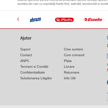
obiecte specifice pentru munca de proiectare, pentru că toate tipurile de
acestea din calc cu suprafață foarte fină, satinată, translucidă și rezis
Ajutor
Suport
Cine suntem
Contact
Cum comand
ANPC
Plata
Termeni si Conditii
Livrare
Confidentialitate
Returnare
Solutionarea Litigiilor
Info Util