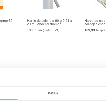
5 g/mp 30
Hartie de calc rola 90 g 0.91 x
Hartie de calc
20 m Schoellershamer
coli/top Scho
199,99 lei
169,99 lei
(pret cu TVA)
(pre
Detalii