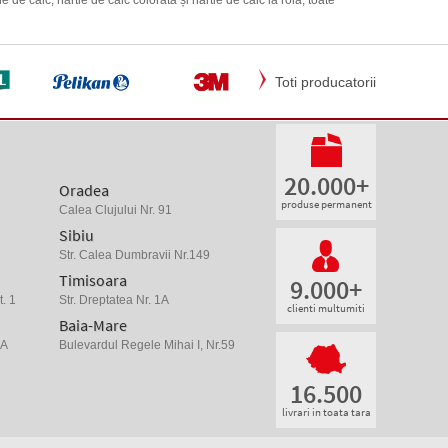
 de calc, hârtie de calc colorată și hârtie de calc la rolă, toate
Toti producatorii
20.000+
Oradea
produse permanent
Calea Clujului Nr. 91
Sibiu
Str. Calea Dumbravii Nr.149
Timisoara
9.000+
. 1
Str. Dreptatea Nr. 1A
clienti multumiti
Baia-Mare
 A
Bulevardul Regele Mihai I, Nr.59
16.500
livrari in toata tara