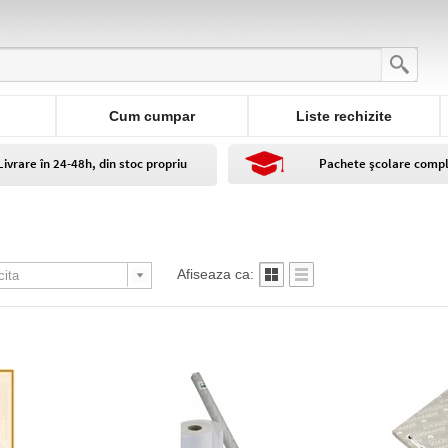
Cum cumpar
Liste rechizite
Livrare în 24-48h, din stoc propriu
Pachete școlare comp
Afiseaza ca: