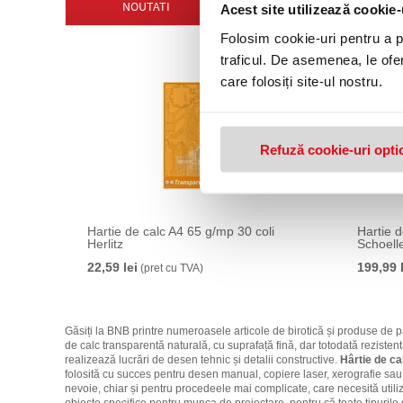
NOUTATI
Acest site utilizează cookie-
Folosim cookie-uri pentru a pe
traficul. De asemenea, le ofer
care folosiți site-ul nostru.
Refuză cookie-uri opti
Hartie de calc A4 65 g/mp 30 coli
Hartie d
Herlitz
Schoell
22,59 lei
199,99 
(pret cu TVA)
Găsiți la BNB printre numeroasele articole de birotică și produse de pa
de calc transparentă naturală, cu suprafață fină, dar totodată rezistent
realizează lucrări de desen tehnic și detalii constructive.
Hârtie de cal
folosită cu succes pentru desen manual, copiere laser, xerografie sau 
nevoie, chiar și pentru procedeele mai complicate, care necesită utiliza