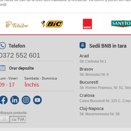
 hârtie de calc de la BNB sunt maleabile și rezistente. Vă oferim și plicuri din hârtie
tentă
Telefon
Sedii BNB in tara
0372 552 601
Arad
Str. Cerbului Nr.1
Orar depozite
Brasov
Str. Bronzului Nr. 6
Luni - Vineri
Sambata - Duminica
Bucuresti
09 - 17
Închis
Str. Romeo Popescu, Nr. 51, Sect
Craiova
Calea Bucuresti Nr. 325 C, Corp
Cluj-Napoca
Afiseaza preturile:
Str. Maramuresului Nr. 38
cu TVA