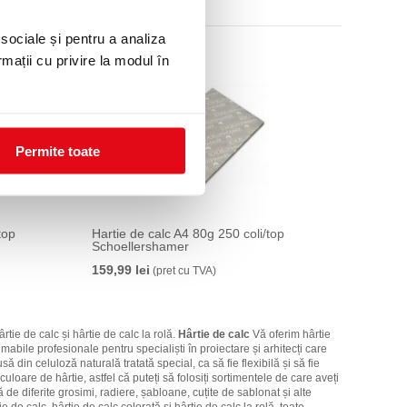
 sociale și pentru a analiza
rmații cu privire la modul în
Permite toate
top
Hartie de calc A4 80g 250 coli/top
Schoellershamer
159,99 lei
(pret cu TVA)
tie de calc și hârtie de calc la rolă.
Hârtie de calc
Vă oferim hârtie
mabile profesionale pentru specialiști în proiectare și arhitecți care
 din celuloză naturală tratată special, ca să fie flexibilă și să fie
oare de hârtie, astfel că puteți să folosiți sortimentele de care aveți
 de diferite grosimi, radiere, șabloane, cuțite de sablonat și alte