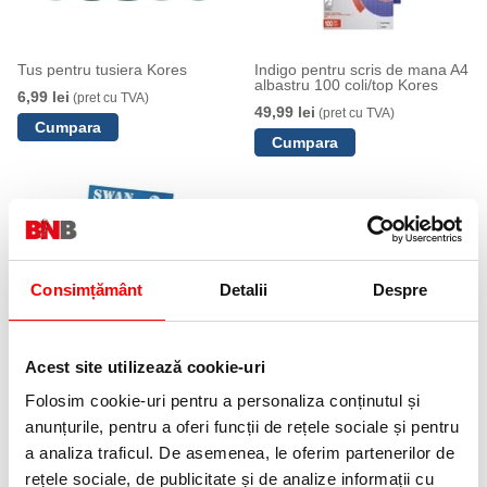
Tus pentru tusiera Kores
Indigo pentru scris de mana A4
albastru 100 coli/top Kores
6,99 lei
(pret cu TVA)
49,99 lei
(pret cu TVA)
Consimțământ
Detalii
Despre
Indigo 100 coli/top Swan
albastru
Acest site utilizează cookie-uri
24,95 lei
(pret cu TVA)
Folosim cookie-uri pentru a personaliza conținutul și
anunțurile, pentru a oferi funcții de rețele sociale și pentru
a analiza traficul. De asemenea, le oferim partenerilor de
NOUTATI
rețele sociale, de publicitate și de analize informații cu