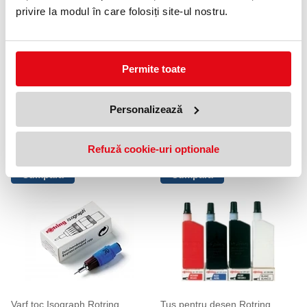
privire la modul în care folosiți site-ul nostru.
Permite toate
Personalizează
Indigo A4 100 coli 200H albastru
Tus stampile cu aplicator 28 ml
Pelikan
Pelikan
Refuză cookie-uri optionale
69,99 lei
11,99 lei
(pret cu TVA)
(pret cu TVA)
Varf toc Isograph Rotring
Tus pentru desen Rotring