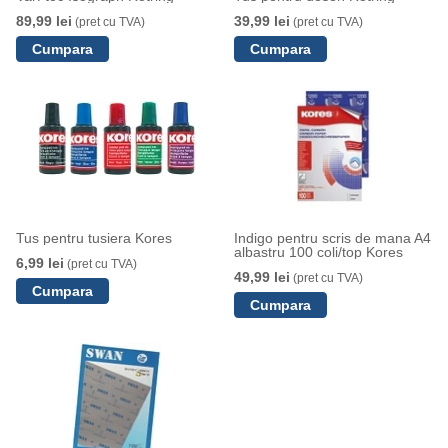
89,99 lei
39,99 lei
(pret cu TVA)
(pret cu TVA)
Tus pentru tusiera Kores
Indigo pentru scris de mana A4
albastru 100 coli/top Kores
6,99 lei
(pret cu TVA)
49,99 lei
(pret cu TVA)