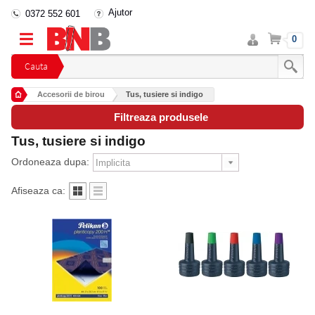
Ajutor
0372 552 601
Intra
Cos
0
in
cont
Cauta
Accesorii de birou
Tus, tusiere si indigo
Filtreaza produsele
Tus, tusiere si indigo
Ordoneaza dupa:
Afiseaza ca: