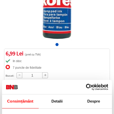
6,99 Lei
(pret cu TVA)
In stoc
7 puncte de fidelitate
Bucati:
Cod produs:
K30002
Consimțământ
Detalii
Despre
Informatii livrare
Telefon:
0372 552 601