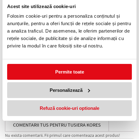
Alege varianta:
Acest site utilizează cookie-uri
Folosim cookie-uri pentru a personaliza conținutul și
anunțurile, pentru a oferi funcții de rețele sociale și pentru
a analiza traficul. De asemenea, le oferim partenerilor de
Albastru
Negru
Verde
Violet
rețele sociale, de publicitate și de analize informații cu
privire la modul în care folosiți site-ul nostru.
Permite toate
Rosu
Personalizează
Adauga in wishlist
Refuză cookie-uri optionale
Potrivit pentru toate tipurile de tusiere, disponibil in 5 culori. Nu
curge si are culori rezistente UVA. Termen de valabilitate 2 ani.
COMENTARII TUS PENTRU TUSIERA KORES
Nu exista comentarii. Fii primul care comenteaza acest produs!