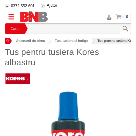
Ajutor
0372 552 601
Intra
Cos
0
in
cont
Cauta
Accesorii de birou
Tus, tusiere si indigo
Tus pentru tusiera Kore
Tus pentru tusiera Kores
albastru