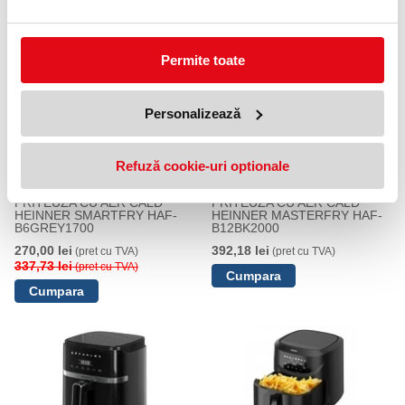
249,62 lei
(pret cu TVA)
Permite toate
20 %
Personalizează
Refuză cookie-uri optionale
FRITEUZA CU AER CALD
FRITEUZA CU AER CALD
HEINNER SMARTFRY HAF-
HEINNER MASTERFRY HAF-
B6GREY1700
B12BK2000
270,00 lei
392,18 lei
(pret cu TVA)
(pret cu TVA)
337,73 lei
(pret cu TVA)