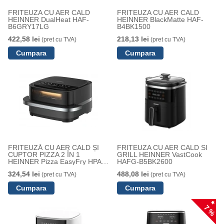
FRITEUZA CU AER CALD
FRITEUZA CU AER CALD
HEINNER DualHeat HAF-
HEINNER BlackMatte HAF-
B6GRY17LG
B4BK1500
422,58 lei
218,13 lei
(pret cu TVA)
(pret cu TVA)
FRITEUZĂ CU AER CALD ȘI
FRITEUZA CU AER CALD SI
CUPTOR PIZZA 2 ÎN 1
GRILL HEINNER VastCook
HEINNER Pizza EasyFry HPAF-
HAFG-B5BK2600
B4DC22BK
324,54 lei
488,08 lei
(pret cu TVA)
(pret cu TVA)
7 %