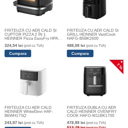
FRITEUZĂ CU AER CALD ȘI
FRITEUZA CU AER CALD SI
CUPTOR PIZZA 2 ÎN 1
GRILL HEINNER VastCook
HEINNER Pizza EasyFry HPAF-
HAFG-B5BK2600
B4DC22BK
324,54 lei
488,08 lei
(pret cu TVA)
(pret cu TVA)
7 %
FRITEUZA CU AER CALD
FRITEUZA DUBLA CU AER
HEINNER WhiteElinn HAF-
CALD HEINNER OVENFRY
B6WH17SQ
COOK HAFO-M11BK1700
243,97 lei
478,99 lei
(pret cu TVA)
(pret cu TVA)
513,78 lei
(pret cu TVA)