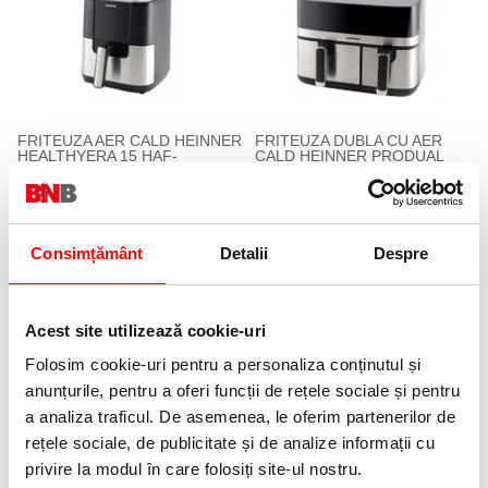
FRITEUZA AER CALD HEINNER
FRITEUZA DUBLA CU AER
HEALTHYERA 15 HAF-
CALD HEINNER PRODUAL
H6BKS1500
FUSION HAF-H9DB17BKS
248,53 lei
346,57 lei
(pret cu TVA)
(pret cu TVA)
Consimțământ
Detalii
Despre
22 %
Acest site utilizează cookie-uri
Folosim cookie-uri pentru a personaliza conținutul și
anunțurile, pentru a oferi funcții de rețele sociale și pentru
a analiza traficul. De asemenea, le oferim partenerilor de
FRITEUZA CU AER CALD
FRITEUZA AER CALD
rețele sociale, de publicitate și de analize informații cu
HEINNER HAF-1300WH
HEINNER HAF-DDB9BK26
privire la modul în care folosiți site-ul nostru.
195,08 lei
422,58 lei
(pret cu TVA)
(pret cu TVA)