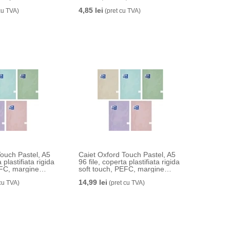
4,85 lei
cu TVA)
(pret cu TVA)
Touch Pastel, A5
Caiet Oxford Touch Pastel, A5
 plastifiata rigida
96 file, coperta plastifiata rigida
EFC, margine
soft touch, PEFC, margine
ele, diverse culori
liniata, dictando, diverse culori
14,99 lei
cu TVA)
pastel
(pret cu TVA)