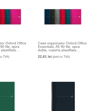
tor Oxford Office
Caiet organizator Oxford Office
90 file, spira
Essentials, A5 90 file, spira
plastifiata
dubla, coperta plastifiata
C, Ecolabel,
flexibila, PEFC, Ecolabel,
22,61 lei
si antet,
cu TVA)
margine dubla si antet,
(pret cu TVA)
rse culori
dictando, diverse culori