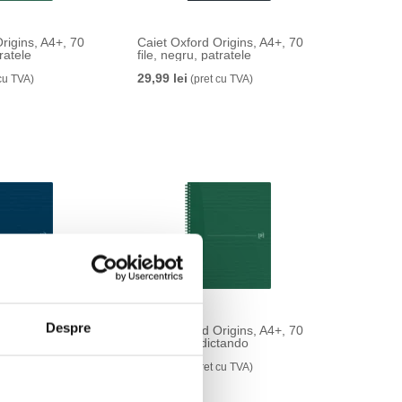
rigins, A4+, 70
Caiet Oxford Origins, A4+, 70
tratele
file, negru, patratele
29,99 lei
cu TVA)
(pret cu TVA)
Despre
rigins, A4+, 70
Caiet Oxford Origins, A4+, 70
nchis, patratele
file, verde, dictando
29,99 lei
cu TVA)
(pret cu TVA)