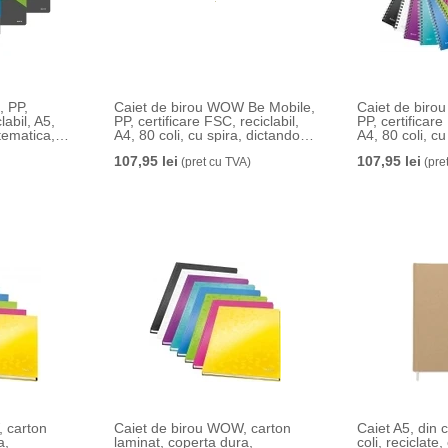
Caiet de birou WOW Be Mobile,
Caiet de birou WOW Be Mobile
labil, A5,
PP, certificare FSC, reciclabil,
PP, certificare
tematica,
A4, 80 coli, cu spira, dictando
A4, 80 coli, cu
Leitz
matematica Le
107,95 lei
107,95 lei
(pret cu TVA)
(pre
Caiet de birou WOW, carton
Caiet A5, din c
a,
laminat, coperta dura,
coli, reciclate,