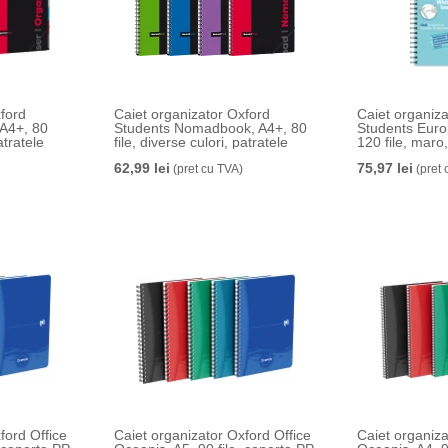
ford
Caiet organizator Oxford
Caiet organiz
 A4+, 80
Students Nomadbook, A4+, 80
Students Eur
atratele
file, diverse culori, patratele
120 file, maro
62,99 lei
75,97 lei
(pret cu TVA)
(pret 
ford Office
Caiet organizator Oxford Office
Caiet organiza