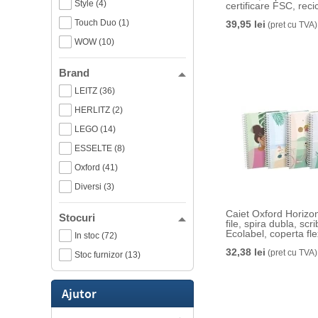
Style (4)
certificare FSC, recic
80 coli, matematica 
Touch Duo (1)
39,95 lei
(pret cu TVA)
WOW (10)
Brand
LEITZ (36)
HERLITZ (2)
LEGO (14)
ESSELTE (8)
Oxford (41)
Diversi (3)
Caiet Oxford Horizo
Stocuri
file, spira dubla, scr
Ecolabel, coperta flex
In stoc (72)
pagina info personal
32,38 lei
dictando, diverse m
(pret cu TVA)
Stoc furnizor (13)
Ajutor