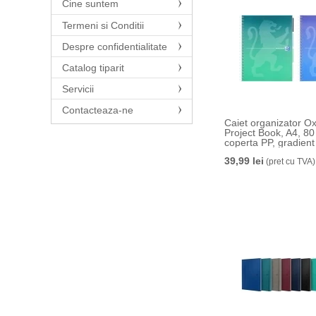
Cine suntem
Termeni si Conditii
Despre confidentialitate
Catalog tiparit
Servicii
Contacteaza-ne
Caiet organizator Ox
Project Book, A4, 80 f
coperta PP, gradient
culori, patratele
39,99 lei
(pret cu TVA)