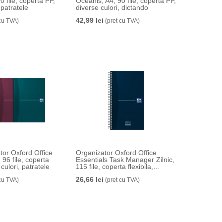
0 file, coperta PP,
Oceanis, A4, 90 file, coperta PP,
 patratele
diverse culori, dictando
42,99 lei
cu TVA)
(pret cu TVA)
tor Oxford Office
Organizator Oxford Office
 96 file, coperta
Essentials Task Manager Zilnic,
 culori, patratele
115 file, coperta flexibila,
albastru inchis, dictando
26,66 lei
cu TVA)
(pret cu TVA)