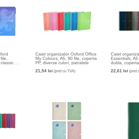
ford
Caiet organizator Oxford Office
Caiet organiza
ile,
My Colours, A5, 90 file, coperta
Essentials, A5 
 classic mix
PP, diverse culori, patratele
dubla, coperta 
flexibila, PEF
21,54 lei
22,61 lei
(pret cu TVA)
margine dubla 
(pret 
patratele, dive