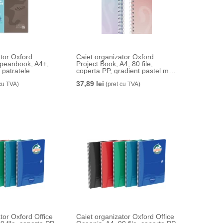
ator Oxford
Caiet organizator Oxford
opeanbook, A4+,
Project Book, A4, 80 file,
, patratele
coperta PP, gradient pastel mix
culori, patratele
37,89 lei
cu TVA)
(pret cu TVA)
tor Oxford Office
Caiet organizator Oxford Office