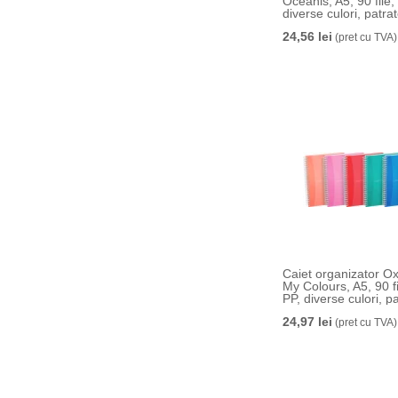
Oceanis, A5, 90 file,
diverse culori, patrat
24,56 lei
(pret cu TVA)
Caiet organizator Ox
My Colours, A5, 90 fi
PP, diverse culori, pa
24,97 lei
(pret cu TVA)