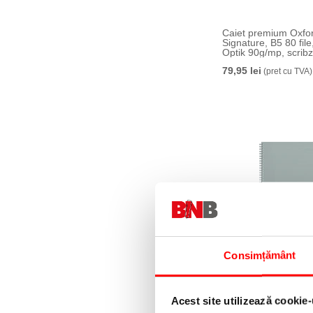
Caiet premium Oxfo
Signature, B5 80 file,
Optik 90g/mp, scribz
patratele, diverse cul
79,95 lei
(pret cu TVA)
Consimțământ
Caiet Oxford Origins
file, gri, patratele
26,66 lei
(pret cu TVA)
Acest site utilizează cookie-