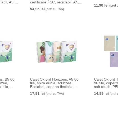
labil, A5,
certificare FSC, reciclabil, A4,
11,90 lei
Leitz
80 coli, dictando Leitz
(pret 
54,95 lei
(pret cu TVA)
ns, B5 60
Caiet Oxford Horizons, A5 60
Caiet Oxford 
ibzee,
file, spira dubla, scribzee,
96 file, coperta
ibila,
Ecolabel, coperta flexibila,
soft touch, P
e,
pagina info personale,
liniata, patrat
17,91 lei
14,99 lei
odele
patratele, diverse modele
(pret cu TVA)
pastel
(pret 