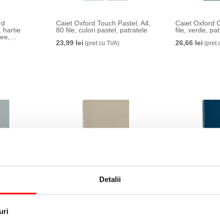
rd
Caiet Oxford Touch Pastel, A4,
Caiet Oxford O
 hartie
80 file, culori pastel, patratele
file, verde, pa
ee,
23,99 lei
26,66 lei
ori
(pret cu TVA)
(pret 
Detalii
, A4+, 70
Caiet Oxford Origins, A4+, 70
Caiet Oxford O
file, bej, patratele
file, albastru i
26,66 lei
29,99 lei
(pret cu TVA)
(pret 
uri