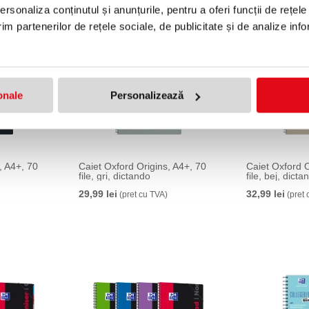
rsonaliza conținutul și anunțurile, pentru a oferi funcții de rețele
im partenerilor de rețele sociale, de publicitate și de analize info
onale
Personalizează
, A4+, 70
Caiet Oxford Origins, A4+, 70
Caiet Oxford O
file, gri, dictando
file, bej, dicta
29,99 lei
32,99 lei
(pret cu TVA)
(pret 