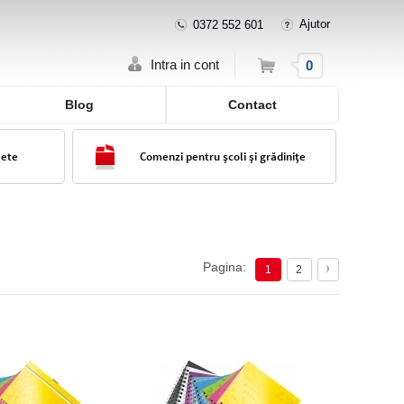
Ajutor
0372 552 601
Cos
Intra in cont
0
Blog
Contact
lete
Comenzi pentru școli și grădinițe
Pagina:
1
2