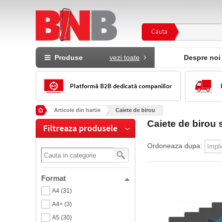
Cauta
Produse
vezi toate
Despre noi
Platformă B2B dedicată companiilor
Articole din hartie
Caiete de birou
Caiete de birou 
Filtreaza produsele
Ordoneaza dupa:
Format
A4 (31)
A4+ (3)
A5 (30)