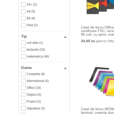
A5+ (2)
A6 (5)
B5 (6)
iPad (2)
Caiet de birou Office, PP,
certificare FSC, recic
90 coli, cu spira, ma
Tip
Leitz
34,95 lei
(pret cu TVA)
coli albe (1)
dictando (33)
matematica (46)
Gama
Complete (8)
International (5)
Office (18)
Origins (5)
Project (2)
Signature (3)
Caiet de birou WOW, carton
laminat, coperta dur