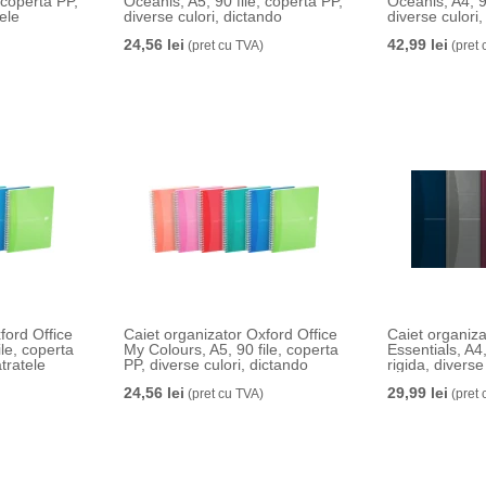
 coperta PP,
Oceanis, A5, 90 file, coperta PP,
Oceanis, A4, 9
ele
diverse culori, dictando
diverse culori,
24,56 lei
42,99 lei
(pret cu TVA)
(pret 
ford Office
Caiet organizator Oxford Office
Caiet organiza
le, coperta
My Colours, A5, 90 file, coperta
Essentials, A4,
tratele
PP, diverse culori, dictando
rigida, diverse
24,56 lei
29,99 lei
(pret cu TVA)
(pret 