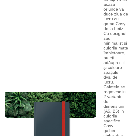
acasă
oriunde vă
duce ziua de
lucru cu
gama Cosy
de la Leitz.
Cu designul
său
minimalist și
culorile mate
îmbietoare,
puteți
adăuga stil
și culoare
spațiului
dvs. de
lucru.
Caietele se
regasesc in
2 variante
de
dimensiuni
(A5, B5) in
culorile
specifice
Cosy :
galben
chihlimbar,