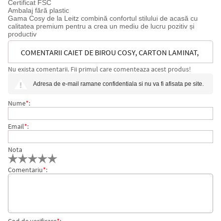
Certificat FSC
Ambalaj fără plastic
Gama Cosy de la Leitz combină confortul stilului de acasă cu
calitatea premium pentru a crea un mediu de lucru pozitiv și
productiv
COMENTARII CAIET DE BIROU COSY, CARTON LAMINAT,
Nu exista comentarii. Fii primul care comenteaza acest produs!
COPERTA DURA, CERTIFICARE FSC, RECICLABIL, A5, 80
Adresa de e-mail ramane confidentiala si nu va fi afisata pe site.
COLI, DICTANDO, LEITZ
Nume
*
:
Email
*
:
Nota
Comentariu
*
: