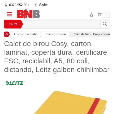
Ajutor
0372 552 601
Intra
Cos
0
in
cont
Cauta
Articole din hartie
Caiete de birou
Caiet de birou Cosy, carton lam
Caiet de birou Cosy, carton
laminat, coperta dura, certificare
FSC, reciclabil, A5, 80 coli,
dictando, Leitz galben chihlimbar