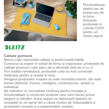
Personalizeaza
spatiul tau de
acasa sau de
la birou,
foloseste
produsele in
culorile COSY
pentru un
mediu placut
Calitate germană
Marca Leitz reprezintă calitate și performanță fiabilă.
Cunoscut ca expert în soluții de birou și organizare, produsele de
calitate premium Leitz aduc stil și eficiență vieții de zi cu zi.
Prin tradiția nemțească, produsele Leitz au fost construite
meticulos pentru a rezista în timp.
Designul produselor noastre nu este niciodată extrem, dar este
mereu distinctiv, frumos, inteligent, contemporan, simplu și
individual.
Ne mândrim cu cercetarea continua pentru inovație și
funcționalitate și construim produse care sunt mereu prima
alegere a clienților. Acest aspect se datorează faptului că
niciodată nu ne oprim din a căuta moduri de îmbunatățire a
produselor noastre și a experiențelor voastre.