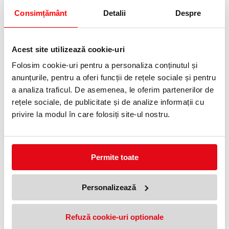
documente
mici.
Consimțământ
Detalii
Despre
Dispune de
un buzunar
de
depozitare
Acest site utilizează cookie-uri
la îndemână
pe coperta
Folosim cookie-uri pentru a personaliza conținutul și
din spate
anunțurile, pentru a oferi funcții de rețele sociale și pentru
a analiza traficul. De asemenea, le oferim partenerilor de
rețele sociale, de publicitate și de analize informații cu
privire la modul în care folosiți site-ul nostru.
Pentru ca ne
pasa de
Permite toate
mediul
inconjurator,
caietele au
certificat
Personalizează
FSC
Refuză cookie-uri optionale