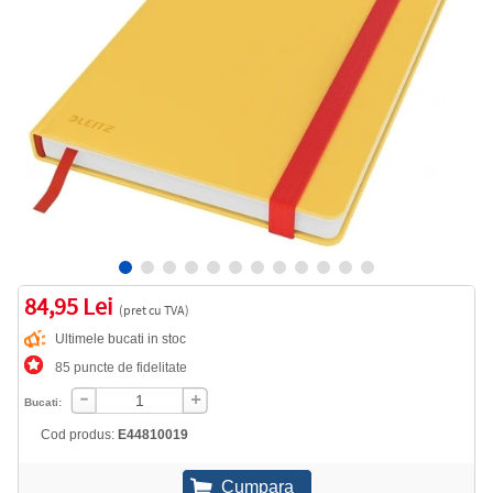
84,95 Lei
(pret cu TVA)
Ultimele bucati in stoc
85 puncte de fidelitate
Bucati:
Cod produs:
E44810019