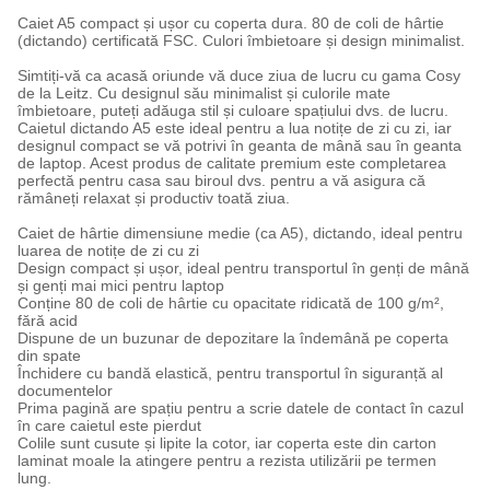
Caiet A5 compact și ușor cu coperta dura. 80 de coli de hârtie
(dictando) certificată FSC. Culori îmbietoare și design minimalist.
Simtiți-vă ca acasă oriunde vă duce ziua de lucru cu gama Cosy
de la Leitz. Cu designul său minimalist și culorile mate
îmbietoare, puteți adăuga stil și culoare spațiului dvs. de lucru.
Caietul dictando A5 este ideal pentru a lua notițe de zi cu zi, iar
designul compact se vă potrivi în geanta de mână sau în geanta
de laptop. Acest produs de calitate premium este completarea
perfectă pentru casa sau biroul dvs. pentru a vă asigura că
rămâneți relaxat și productiv toată ziua.
Caiet de hârtie dimensiune medie (ca A5), dictando, ideal pentru
luarea de notițe de zi cu zi
Design compact și ușor, ideal pentru transportul în genți de mână
și genți mai mici pentru laptop
Conține 80 de coli de hârtie cu opacitate ridicată de 100 g/m²,
fără acid
Dispune de un buzunar de depozitare la îndemână pe coperta
din spate
Închidere cu bandă elastică, pentru transportul în siguranță al
documentelor
Prima pagină are spațiu pentru a scrie datele de contact în cazul
în care caietul este pierdut
Colile sunt cusute și lipite la cotor, iar coperta este din carton
laminat moale la atingere pentru a rezista utilizării pe termen
lung.