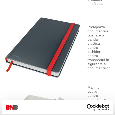
toată ziua.
Protejeaza
documentele
tale, are o
banda
elastica
pentru
inchidere
pentru
transportul în
siguranță al
documentelor
Mai mult
spatiu
pentru
notitele tale,
carti de
vizita sau
alte