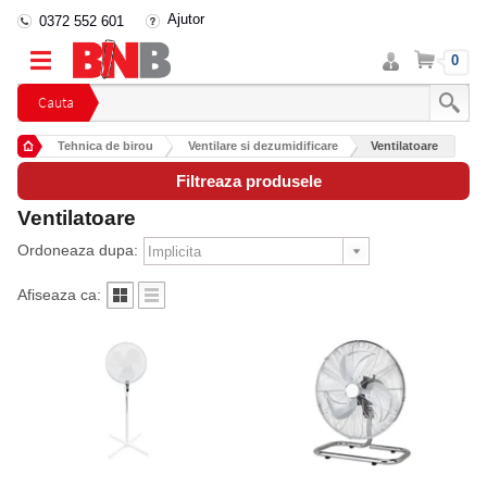
Ajutor
0372 552 601
Intra
Cos
0
in
cont
Cauta
Tehnica de birou
Ventilare si dezumidificare
Ventilatoare
Filtreaza produsele
Ventilatoare
Ordoneaza dupa:
Afiseaza ca: