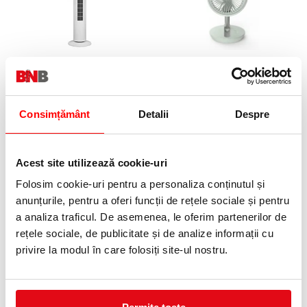
VENTILATOR TURN HEINNER
VENTILATOR PLIABIL
HTF-M35WH
HEINNER HMF-LC4000GR
361,17 lei
282,73 lei
(pret cu TVA)
(pret cu TVA)
Consimțământ
Detalii
Despre
Anunta-ma cand revine in stoc
Anunta-ma cand revine in stoc
Acest site utilizează cookie-uri
Folosim cookie-uri pentru a personaliza conținutul și
anunțurile, pentru a oferi funcții de rețele sociale și pentru
a analiza traficul. De asemenea, le oferim partenerilor de
rețele sociale, de publicitate și de analize informații cu
VENTILATOR TURN HEINNER
HTFA-M20WH
privire la modul în care folosiți site-ul nostru.
1392,13 lei
(pret cu TVA)
Anunta-ma cand revine in stoc