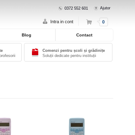
Ajutor
0372 552 601
Cos
Intra in cont
0
Blog
Contact
te
Comenzi pentru școli și grădinițe
profesorii
Soluții dedicate pentru instituții