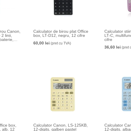
birou Canon,
Calculator de birou plat Office
Calculator stiin
2 linii,
box, LT-D12, negru, 12 cifre
LT-C, multifunc
baterie,
cifre
60,00 lei
(pret cu TVA)
36,60 lei
(pret 
ffice box,
Calculator Canon, LS-125KB,
Calculator Ca
, alb, 12
12-digits, galben pastel
12-digits, alba