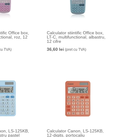
tific Office box,
Calculator stiintific Office box,
tional, roz, 12
LT-C, multifunctional, albastru,
12 cifre
36,60 lei
cu TVA)
(pret cu TVA)
non, LS-125KB,
Calculator Canon, LS-125KB,
stru pastel
12-digits, portocaliu