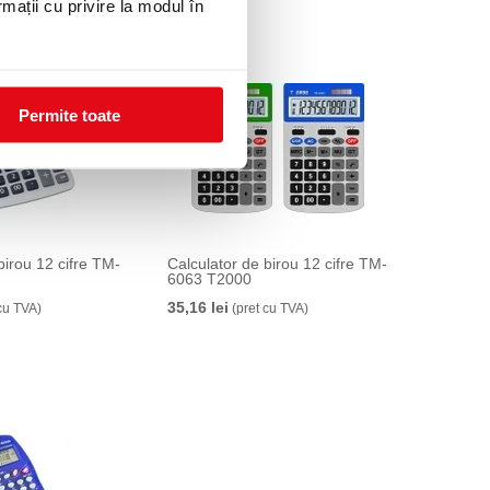
rmații cu privire la modul în
Permite toate
birou 12 cifre TM-
Calculator de birou 12 cifre TM-
6063 T2000
35,16 lei
cu TVA)
(pret cu TVA)