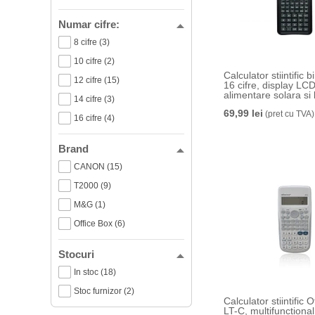
Numar cifre:
8 cifre (3)
10 cifre (2)
Calculator stiintific 
12 cifre (15)
16 cifre, display LCD 
alimentare solara si 
14 cifre (3)
250 functii
69,99 lei
(pret cu TVA)
16 cifre (4)
Brand
CANON (15)
T2000 (9)
M&G (1)
Office Box (6)
Stocuri
In stoc (18)
Stoc furnizor (2)
Calculator stiintific O
LT-C, multifunctional