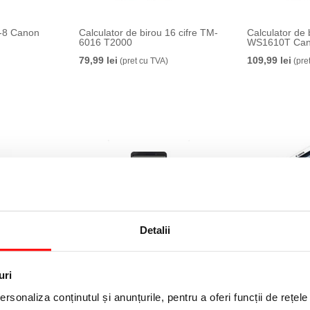
S-8 Canon
Calculator de birou 16 cifre TM-
Calculator de 
6016 T2000
WS1610T Ca
79,99 lei
109,99 lei
(pret cu TVA)
(pre
Detalii
Office Box
Calculator de birou Office box,
Calculator de 
nal, diverse
LT-D10, negru, 12 cifre
BEE13-08402
uri
35,00 lei
94,05 lei
(pret cu TVA)
(pret 
rsonaliza conținutul și anunțurile, pentru a oferi funcții de rețele