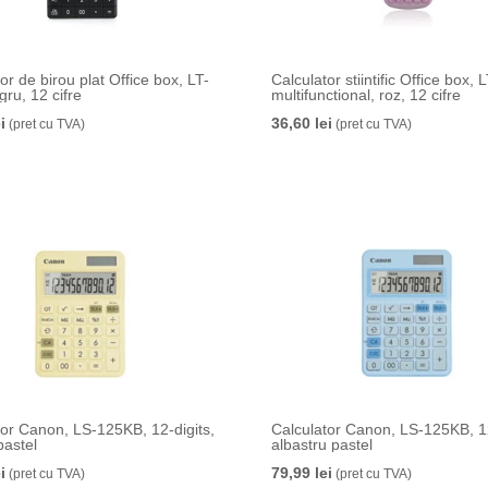
or de birou plat Office box, LT-
Calculator stiintific Office box, 
ru, 12 cifre
multifunctional, roz, 12 cifre
i
36,60 lei
(pret cu TVA)
(pret cu TVA)
tor Canon, LS-125KB, 12-digits,
Calculator Canon, LS-125KB, 12
pastel
albastru pastel
i
79,99 lei
(pret cu TVA)
(pret cu TVA)