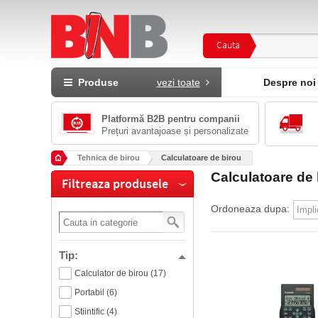
Cauta
Produse
vezi toate
Despre noi
Platformă B2B pentru companii
Prețuri avantajoase și personalizate
Tehnica de birou
Calculatoare de birou
Calculatoare de 
Filtreaza produsele
Ordoneaza dupa:
Tip:
Calculator de birou (17)
Portabil (6)
Stiintific (4)