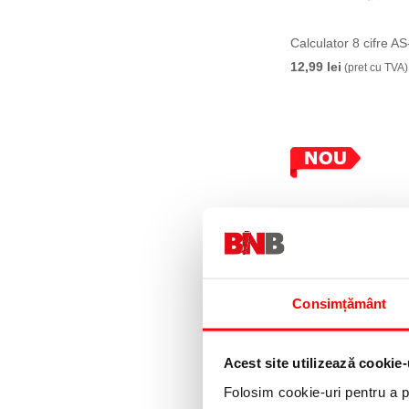
Calculator 8 cifre A
12,99 lei
(pret cu TVA)
Consimțământ
Calculator stiintific 
LT-C01, multifunctio
culori, 12 cifre
Acest site utilizează cookie-
36,60 lei
(pret cu TVA)
Folosim cookie-uri pentru a pe