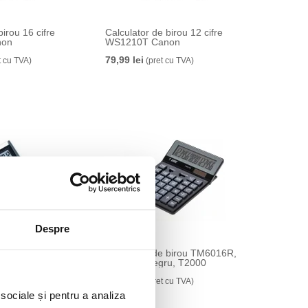
birou 16 cifre
Calculator de birou 12 cifre
non
WS1210T Canon
79,99 lei
t cu TVA)
(pret cu TVA)
Despre
birou 12 cifre
Calculator de birou TM6016R,
10 Canon
16 digits, negru, T2000
89,99 lei
cu TVA)
(pret cu TVA)
 sociale și pentru a analiza