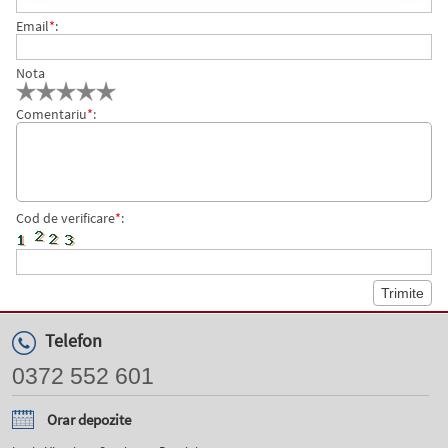
Email
*
:
Nota
Comentariu
*
:
Cod de verificare
*
:
Telefon
0372 552 601
Orar depozite