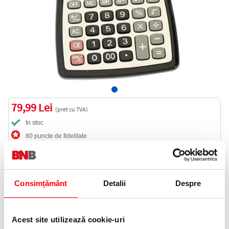
79,99 Lei
(pret cu TVA)
In stoc
80 puncte de fidelitate
Bucati:
Cod produs:
TM6016
Consimțământ
Detalii
Despre
Informatii livrare
Acest site utilizează cookie-uri
Telefon: