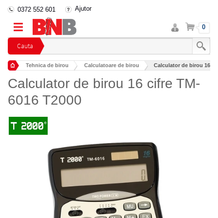
Ajutor
0372 552 601
Intra
Cos
0
in
cont
Cauta
Tehnica de birou
Calculatoare de birou
Calculator de birou 16 c
Calculator de birou 16 cifre TM-
6016 T2000