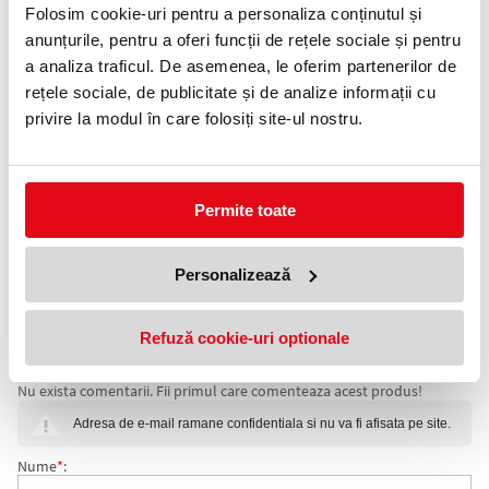
0372 552 601
Folosim cookie-uri pentru a personaliza conținutul și
anunțurile, pentru a oferi funcții de rețele sociale și pentru
Adauga in wishlist
a analiza traficul. De asemenea, le oferim partenerilor de
rețele sociale, de publicitate și de analize informații cu
Calculator de birou argintiu-negru TM-6016 cu 16 cifre.
privire la modul în care folosiți site-ul nostru.
Ecran cu vizibilitate foarte buna.
Stingere manuala prin tasta OFF.
Dubla alimentare: sursa solara + baterie.
Functie Mark-Up.
Taste din plastic.
Permite toate
Dimensiune: 13.4 x 18.8 x 3 cm.
Specificatii
Personalizează
Tip:
Calculator de birou
Numar cifre:
16 cifre
Refuză cookie-uri optionale
COMENTARII CALCULATOR DE BIROU 16 CIFRE TM-
Nu exista comentarii. Fii primul care comenteaza acest produs!
6016 T2000
Adresa de e-mail ramane confidentiala si nu va fi afisata pe site.
Nume
*
: