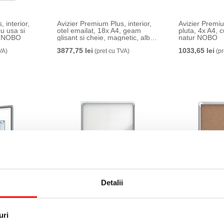
 interior,
Avizier Premium Plus, interior,
Avizier Premiu
cu usa si
otel emailat, 18x A4, geam
pluta, 4x A4, c
lb NOBO
glisant si cheie, magnetic, alb
natur NOBO
NOBO
3877,75 lei
1033,65 lei
VA)
(pret cu TVA)
(pr
Detalii
 interior,
Avizier Premium Plus, interior,
Avizier Premiu
cu usa si
otel emailat, 12x A4, geam
pluta, 6x A4, c
lb NOBO
glisant si cheie, magnetic, alb
natur NOBO
NOBO
3005,75 lei
1203,05 lei
VA)
(pret cu TVA)
(pr
uri