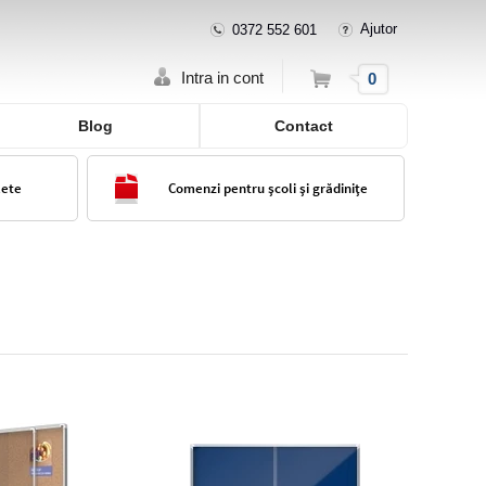
Ajutor
0372 552 601
Cos
Intra in cont
0
Blog
Contact
lete
Comenzi pentru școli și grădinițe