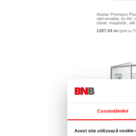
Avizier Premium Plus,
otel emailat, 6x A4, 
cheie, magnetic, a
1287,04 lei
(pret cu T
Consimțământ
Avizier Premium Plus,
otel emailat, 8x A4, 
cheie, magnetic, a
1376,75 lei
(pret cu T
Acest site utilizează cookie-