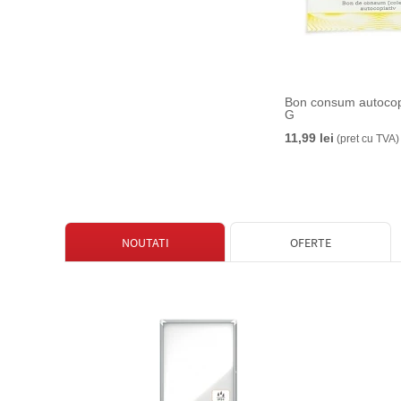
Bon consum autocopi
G
11,99 lei
(pret cu TVA)
NOUTATI
OFERTE