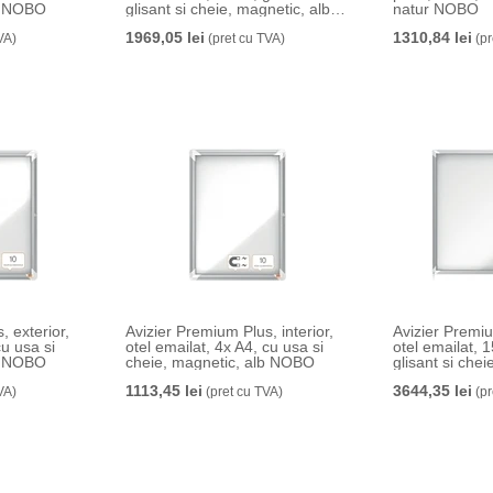
lb NOBO
glisant si cheie, magnetic, alb
natur NOBO
NOBO
1969,05 lei
1310,84 lei
VA)
(pret cu TVA)
(pr
, exterior,
Avizier Premium Plus, interior,
Avizier Premiu
cu usa si
otel emailat, 4x A4, cu usa si
otel emailat, 
lb NOBO
cheie, magnetic, alb NOBO
glisant si chei
NOBO
1113,45 lei
3644,35 lei
VA)
(pret cu TVA)
(pr