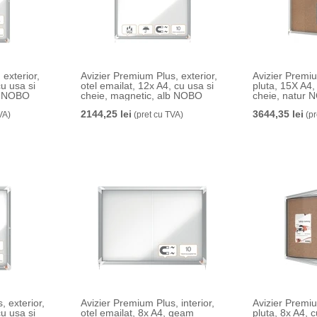
exterior,
Avizier Premium Plus, exterior,
Avizier Premiu
cu usa si
otel emailat, 12x A4, cu usa si
pluta, 15X A4,
lb NOBO
cheie, magnetic, alb NOBO
cheie, natur
2144,25 lei
3644,35 lei
VA)
(pret cu TVA)
(pr
, exterior,
Avizier Premium Plus, interior,
Avizier Premiu
cu usa si
otel emailat, 8x A4, geam
pluta, 8x A4, c