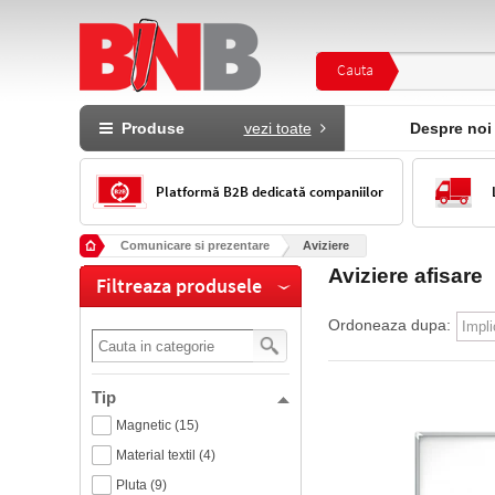
Cauta
Produse
vezi toate
Despre noi
Platformă B2B dedicată companiilor
Comunicare si prezentare
Aviziere
Aviziere afisare
Filtreaza produsele
Ordoneaza dupa:
Tip
Magnetic (15)
Material textil (4)
Pluta (9)