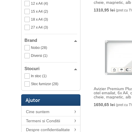
cheie, magnetic, a
12 x A4 (4)
1310,95 lei
(pret cu T
15 x A4 (2)
18 x A4 (3)
27 x A4 (3)
Brand
Nobo (28)
Diversi (1)
Stocuri
In stoc (1)
Stoc furnizor (28)
Avizier Premium Plus
otel emailat, 6x A4, 
cheie, magnetic, a
Ajutor
1650,65 lei
(pret cu T
Cine suntem
Termeni si Conditii
Despre confidentialitate