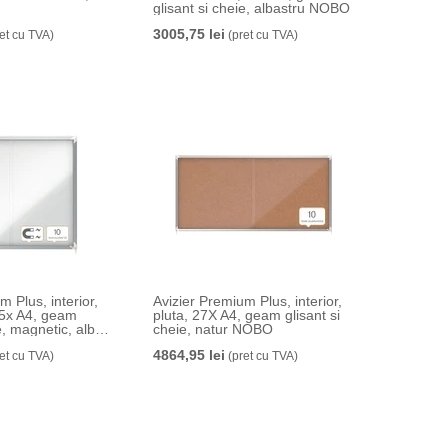
glisant si cheie, albastru NOBO
3005,75 lei
et cu TVA)
(pret cu TVA)
m Plus, interior,
Avizier Premium Plus, interior,
15x A4, geam
pluta, 27X A4, geam glisant si
e, magnetic, alb
cheie, natur NOBO
4864,95 lei
et cu TVA)
(pret cu TVA)