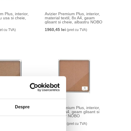
m Plus, interior,
Avizier Premium Plus, interior,
u usa si cheie,
material textil, 8x A4, geam
glisant si cheie, albastru NOBO
1960,45 lei
et cu TVA)
(pret cu TVA)
Despre
m Plus, interior,
Avizier Premium Plus, interior,
u usa si cheie,
pluta, 12X A4, geam glisant si
cheie, natur NOBO
2824,66 lei
et cu TVA)
(pret cu TVA)