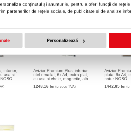
rsonaliza conținutul și anunțurile, pentru a oferi funcții de rețele
im partenerilor de rețele sociale, de publicitate și de analize info
onale
Personalizează
 interior,
Avizier Premium Plus, interior,
Avizier Premiu
cu usa si
otel emailat, 6x A4, extra plat,
pluta, 9x A4, c
lb NOBO
cu usa si cheie, magnetic, alb
natur NOBO
NOBO
1248,16 lei
1442,65 lei
VA)
(pret cu TVA)
(pr