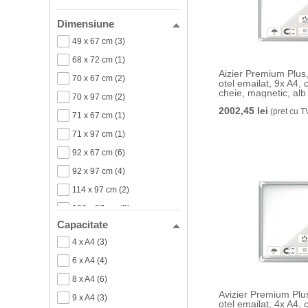
Dimensiune
49 x 67 cm (3)
68 x 72 cm (1)
Aizier Premium Plus, 
70 x 67 cm (2)
otel emailat, 9x A4, 
cheie, magnetic, a
70 x 97 cm (2)
2002,45 lei
(pret cu T
71 x 67 cm (1)
71 x 97 cm (1)
92 x 67 cm (6)
92 x 97 cm (4)
114 x 97 cm (2)
136 x 97 cm (3)
Capacitate
200 x 97 cm (3)
4 x A4 (3)
6 x A4 (4)
8 x A4 (6)
Avizier Premium Plus
9 x A4 (3)
otel emailat, 4x A4, 