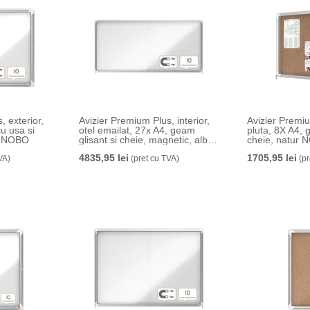
, exterior,
Avizier Premium Plus, interior,
Avizier Premiu
cu usa si
otel emailat, 27x A4, geam
pluta, 8X A4, 
lb NOBO
glisant si cheie, magnetic, alb
cheie, natur
NOBO
4835,95 lei
1705,95 lei
VA)
(pret cu TVA)
(pr