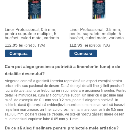
Liner Professional, 0.5 mm,
Liner Professional, 0.5 mm,
pentru suprafete multiple, 5
pentru suprafete multiple, 5
buc/set, culori mate, varianta 2,
buc/set, culori mate, varianta
Derwent
1, Derwent
112,95 lei
112,95 lei
(pret cu TVA)
(pret cu TVA)
Cum pot alege grosimea potrivită a linerelor în funcție de
detaliile desenului?
Alegerea corectă a grosimii linerelor reprezintă un aspect esențial pentru
orice artist sau pasionat de desen. Dacă dorești detalii fine și linii precise în
lucrările tale, atunci ar trebui să iei în considerare grosimea linerelor. Pentru
detaliile minuțioase, cum ar fi contururile subțiri, un liner cu o grosime mai
mică, de exemplu de 0.1 mm sau 0.2 mm, poate fi alegerea potrivită. În
schimb, dacă îți dorești să evidențiezi anumite elemente sau vrei să trasezi
niște linii mai groase, un liner cu o grosime mai mare, cum ar fi de 0.5 mm
sau 0.8 mm, poate fi ceea ce trebuie. Pe site-ul nostru găsești linere desen
cu dimensiuni cuprinse între 0.05 mm și 1 mm.
De ce să aleg finelinere pentru proiectele mele artistice?