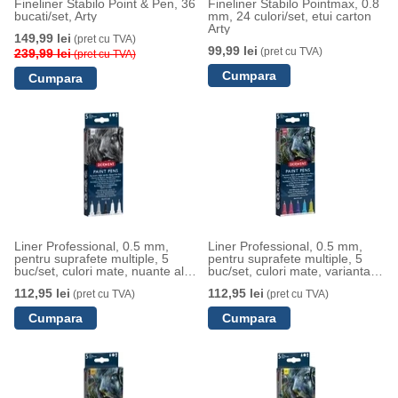
Fineliner Stabilo Point & Pen, 36
Fineliner Stabilo Pointmax, 0.8
bucati/set, Arty
mm, 24 culori/set, etui carton
Arty
149,99 lei
(pret cu TVA)
99,99 lei
(pret cu TVA)
239,99 lei
(pret cu TVA)
Liner Professional, 0.5 mm,
Liner Professional, 0.5 mm,
pentru suprafete multiple, 5
pentru suprafete multiple, 5
buc/set, culori mate, nuante alb-
buc/set, culori mate, varianta
negru, Derwent
3, Derwent
112,95 lei
112,95 lei
(pret cu TVA)
(pret cu TVA)