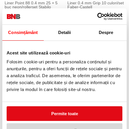
Liner Point 88 0.4 mm 25 + 5
Liner 0.4 mm Grip 10 culori/set
buc neon/rollerset Stabilo
Faber-Castell
155,90 lei
30,25 lei
(pret cu TVA)
(pret cu TVA)
14 %
Consimțământ
Detalii
Despre
Acest site utilizează cookie-uri
Folosim cookie-uri pentru a personaliza conținutul și
anunțurile, pentru a oferi funcții de rețele sociale și pentru
a analiza traficul. De asemenea, le oferim partenerilor de
Liner Point 88, 0.4 mm, culori
Fineliner Intensity Mediu verde
pastelate 8 buc/set Stabilo
Bic
rețele sociale, de publicitate și de analize informații cu
29,98 lei
3,99 lei
(pret cu TVA)
(pret cu TVA)
privire la modul în care folosiți site-ul nostru.
34,99 lei
(pret cu TVA)
Permite toate