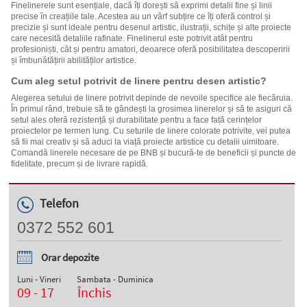
Finelinerele sunt esențiale, dacă îți dorești să exprimi detalii fine și linii
precise în creațiile tale. Acestea au un vârf subțire ce îți oferă control și
precizie și sunt ideale pentru desenul artistic, ilustrații, schițe și alte proiecte
care necesită detaliile rafinate. Finelinerul este potrivit atât pentru
profesioniști, cât și pentru amatori, deoarece oferă posibilitatea descoperirii
și îmbunătățirii abilităților artistice.
Cum aleg setul potrivit de linere pentru desen artistic?
Alegerea setului de linere potrivit depinde de nevoile specifice ale fiecăruia.
În primul rând, trebuie să te gândești la grosimea linerelor și să te asiguri că
setul ales oferă rezistență și durabilitate pentru a face față cerințelor
proiectelor pe termen lung. Cu seturile de linere colorate potrivite, vei putea
să fii mai creativ și să aduci la viață proiecte artistice cu detalii uimitoare.
Comandă linerele necesare de pe BNB și bucură-te de beneficii și puncte de
fidelitate, precum și de livrare rapidă.
Telefon
0372 552 601
Orar depozite
Luni - Vineri
Sambata - Duminica
09 - 17
Închis