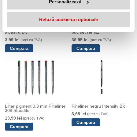
Personalizează
Refuză cookie-uri optionale
Fineliner Intensity Mediu
Fineliner + carioca My.Pen 10
albastru Bic
buc/set Herlitz
3,99 lei
36,95 lei
(pret cu TVA)
(pret cu TVA)
Liner pigment 0.3 mm Fineliner
Fineliner negru Intensity Bic
308 Staedtler
3,68 lei
(pret cu TVA)
13,99 lei
(pret cu TVA)