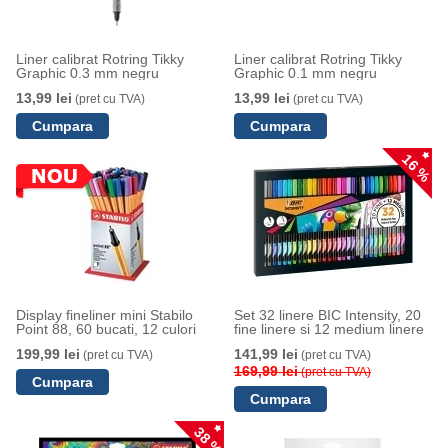
Liner calibrat Rotring Tikky
Liner calibrat Rotring Tikky
Graphic 0.3 mm negru
Graphic 0.1 mm negru
13,99 lei
13,99 lei
(pret cu TVA)
(pret cu TVA)
16 %
Display fineliner mini Stabilo
Set 32 linere BIC Intensity, 20
Point 88, 60 bucati, 12 culori
fine linere si 12 medium linere
199,99 lei
141,99 lei
(pret cu TVA)
(pret cu TVA)
169,99 lei
(pret cu TVA)
38 %