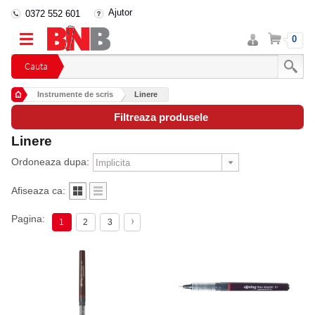
Ajutor
0372 552 601
Intra
Cos
0
in
cont
Cauta
Instrumente de scris
Linere
Filtreaza produsele
Linere
Ordoneaza dupa:
Afiseaza ca:
Pagina:
1
2
3