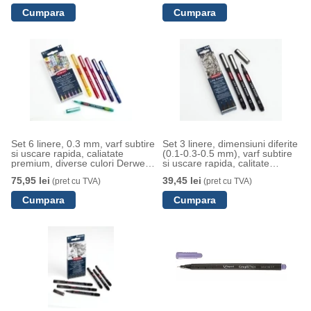
Set 6 linere, 0.3 mm, varf subtire
Set 3 linere, dimensiuni diferite
si uscare rapida, caliatate
(0.1-0.3-0.5 mm), varf subtire
premium, diverse culori Derwent
si uscare rapida, calitate
Professional
premium, negru Derwent
75,95 lei
39,45 lei
(pret cu TVA)
(pret cu TVA)
Professional