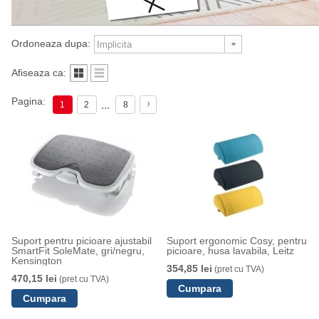
Ordoneaza dupa:
Afiseaza ca:
Pagina:
...
1
2
8
Suport pentru picioare ajustabil
Suport ergonomic Cosy, pentru
SmartFit SoleMate, gri/negru,
picioare, husa lavabila, Leitz
Kensington
354,85 lei
(pret cu TVA)
470,15 lei
(pret cu TVA)