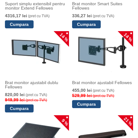
Suport simplu extensibil pentru
Brat monitor Smart Suites
monitor Extend Fellowes
Fellowes
4316,17 lei
336,27 lei
(pret cu TVA)
(pret cu TVA)
14 %
14 %
Brat monitor ajustabil dublu
Brat monitor ajustabil Fellowes
Fellowes
455,00 lei
(pret cu TVA)
820,00 lei
(pret cu TVA)
529,99 lei
(pret cu TVA)
949,99 lei
(pret cu TVA)
21 %
9 %