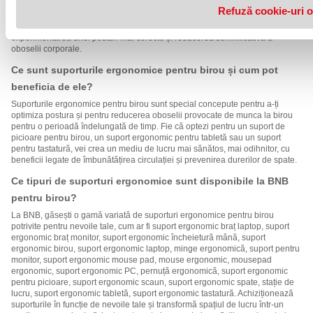
îți dorești să-ți creezi un spațiu de lucru confortabil și sănătos. Un astfel de
Refuză cookie-uri o
spațiu aduce un plus de confort și contribuie la sănătatea și îmbunătățirea
eficienței tale din timpul orelor de lucru. Suportul ergonomic îți permite
experimentarea unei posturi mai corecte și reducerea semnificativă a
oboselii corporale.
Ce sunt suporturile ergonomice pentru birou și cum pot
beneficia de ele?
Suporturile ergonomice pentru birou sunt special concepute pentru a-ți
optimiza postura și pentru reducerea oboselii provocate de munca la birou
pentru o perioadă îndelungată de timp. Fie că optezi pentru un suport de
picioare pentru birou, un suport ergonomic pentru tabletă sau un suport
pentru tastatură, vei crea un mediu de lucru mai sănătos, mai odihnitor, cu
beneficii legate de îmbunătățirea circulației și prevenirea durerilor de spate.
Ce tipuri de suporturi ergonomice sunt disponibile la BNB
pentru birou?
La BNB, găsești o gamă variată de suporturi ergonomice pentru birou
potrivite pentru nevoile tale, cum ar fi suport ergonomic braț laptop, suport
ergonomic braț monitor, suport ergonomic încheietură mână, suport
ergonomic birou, suport ergonomic laptop, minge ergonomică, suport pentru
monitor, suport ergonomic mouse pad, mouse ergonomic, mousepad
ergonomic, suport ergonomic PC, pernuță ergonomică, suport ergonomic
pentru picioare, suport ergonomic scaun, suport ergonomic spate, stație de
lucru, suport ergonomic tabletă, suport ergonomic tastatură. Achiziționează
suporturile în funcție de nevoile tale și transformă spațiul de lucru într-un