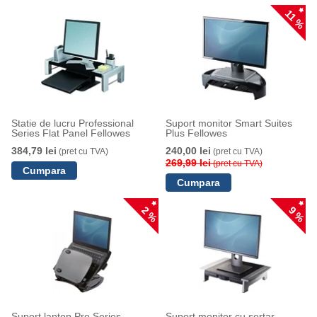
11 %
Statie de lucru Professional
Suport monitor Smart Suites
Series Flat Panel Fellowes
Plus Fellowes
384,79 lei
240,00 lei
(pret cu TVA)
(pret cu TVA)
269,99 lei
(pret cu TVA)
2 %
9 %
Suport laptop Pro Series
Suport monitor cu sertar