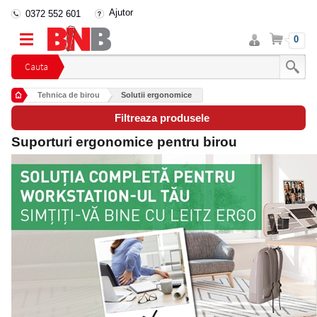
Ajutor
0372 552 601
Intra
Cos
0
in
cont
Cauta
Tehnica de birou
Solutii ergonomice
Filtreaza produsele
Suporturi ergonomice pentru birou