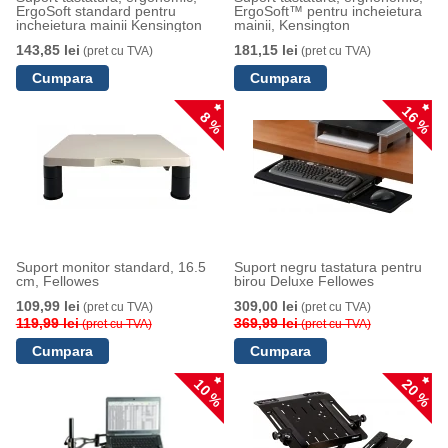
ErgoSoft standard pentru
ErgoSoft™ pentru incheietura
incheietura mainii Kensington
mainii, Kensington
143,85 lei
181,15 lei
(pret cu TVA)
(pret cu TVA)
16 %
8 %
Suport monitor standard, 16.5
Suport negru tastatura pentru
cm, Fellowes
birou Deluxe Fellowes
109,99 lei
309,00 lei
(pret cu TVA)
(pret cu TVA)
119,99 lei
369,99 lei
(pret cu TVA)
(pret cu TVA)
10 %
20 %