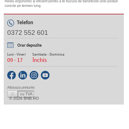
mediu ergonomic și eficient pentru a te bucura de beneficiile unei posturi
corecte pe termen lung.
Telefon
0372 552 601
Orar depozite
Luni - Vineri
Sambata - Duminica
09 - 17
Închis
Afiseaza preturile:
cu TVA
© 2026
BNB.RO