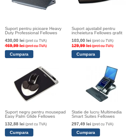
Suport pentru picioare Heavy
Suport ajustabil pentru
Duty Professional Fellowes
incheietura Fellowes grafit
430,00 lei
103,00 lei
(pret cu TVA)
(pret cu TVA)
469,99 lei
129,99 lei
(pret cu TVA)
(pret cu TVA)
Suport negru pentru mousepad
Statie de lucru Multimedia
Easy Palm Glide Fellowes
Smart Suites Fellowes
132,88 lei
297,49 lei
(pret cu TVA)
(pret cu TVA)