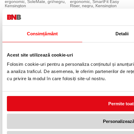
ergonomic, SoleMate, gri/negru,
ergonomic, SmartFit Easy
Kensington
Riser, negru, Kensington
355,05 lei
214,05 lei
(pret cu TVA)
(pret cu TVA)
15 %
15 %
Consimțământ
Detalii
Acest site utilizează cookie-uri
Folosim cookie-uri pentru a personaliza conținutul și anunțurile
a analiza traficul. De asemenea, le oferim partenerilor de rețel
Brat pentru monitor seria
Suport gri deschis pentru
cu privire la modul în care folosiți site-ul nostru.
Platinum negru Fellowes
monitor Premium Fellowes
543,98 lei
178,49 lei
(pret cu TVA)
(pret cu TVA)
639,99 lei
209,99 lei
(pret cu TVA)
(pret cu TVA)
Permite toat
De ce ar trebui să iau în considerare achiziționarea unui
Personalizeaz
suport ergonomic pentru birou?
Achiziționarea unor suporturi ergonomice pentru birou este esențială, dacă