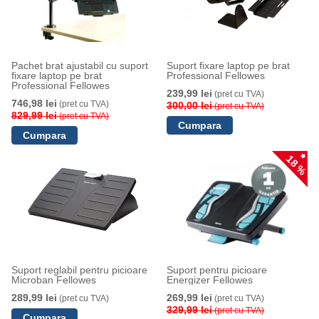
Pachet brat ajustabil cu suport
Suport fixare laptop pe brat
fixare laptop pe brat
Professional Fellowes
Professional Fellowes
239,99 lei
(pret cu TVA)
746,98 lei
(pret cu TVA)
300,00 lei
(pret cu TVA)
829,99 lei
(pret cu TVA)
18 %
Suport reglabil pentru picioare
Suport pentru picioare
Microban Fellowes
Energizer Fellowes
289,99 lei
269,99 lei
(pret cu TVA)
(pret cu TVA)
329,99 lei
(pret cu TVA)