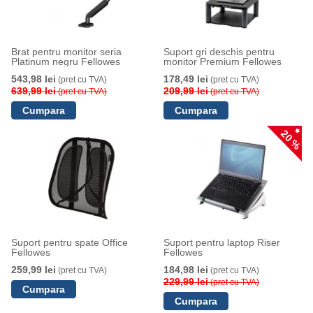
Brat pentru monitor seria
Suport gri deschis pentru
Platinum negru Fellowes
monitor Premium Fellowes
543,98 lei
178,49 lei
(pret cu TVA)
(pret cu TVA)
639,99 lei
209,99 lei
(pret cu TVA)
(pret cu TVA)
20 %
Suport pentru spate Office
Suport pentru laptop Riser
Fellowes
Fellowes
259,99 lei
184,98 lei
(pret cu TVA)
(pret cu TVA)
229,99 lei
(pret cu TVA)