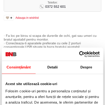
Telefon:
0372 552 601
Adauga in wishlist
· Fa loc pe birou si scapa de durerile de ochi, gat sau umeri cu
bratul ajustabil pentru monitor.
· Conecteaza-ti aparatele preferate cu cele 2 porturi
conventionale USB situate la baza bratului ajustabil.
· Bratul, ajusteaza usor monitorul in sus si in jos pe o raza de 15”.
· Reglare usoara si fara effort cu noua tehnologie a bratului
pneumatic cu gaz.
· Se poate monta de birou cu clema sau fixa in locul garniturii de
plastic.
Consimțământ
Detalii
Despre
· Sistem pentru genstionarea cablului.
· Sustine monitoare pana la 30” sau cu o greutate maxima de
9kg.
· Respecta standardele de montare VESA.
Acest site utilizează cookie-uri
Acest produs face parte din zona ergonomică 4 Fellowes
Folosim cookie-uri pentru a personaliza conținutul și
crescând activitatea și viteza de lucru.
anunțurile, pentru a oferi funcții de rețele sociale și pentru
a analiza traficul. De asemenea, le oferim partenerilor de