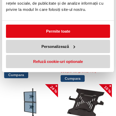
PRODUSE SIMILARE
rețele sociale, de publicitate și de analize informații cu
privire la modul în care folosiți site-ul nostru.
15 %
15 %
Permite toate
Personalizează
Brat dublu vertical pentru
Brat dublu orizontal cu stativ
monitor seria Platinum Fellowes
individual pentru monitor seria
Professional Fellowes
Refuză cookie-uri optionale
849,99 lei
(pret cu TVA)
289,99 lei
(pret cu TVA)
999,99 lei
(pret cu TVA)
339,99 lei
(pret cu TVA)
24 %
10 %