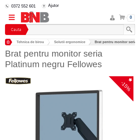
Ajutor
0372 552 601
Intra
Cos
0
in
cont
Cauta
Tehnica de birou
Solutii ergonomice
Brat pentru monitor seria 
Brat pentru monitor seria
Platinum negru Fellowes
-15%