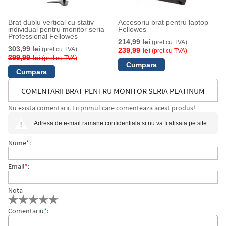
Brat dublu vertical cu stativ
Accesoriu brat pentru laptop
individual pentru monitor seria
Fellowes
Professional Fellowes
214,99 lei
(pret cu TVA)
303,99 lei
(pret cu TVA)
239,99 lei
(pret cu TVA)
399,99 lei
(pret cu TVA)
COMENTARII BRAT PENTRU MONITOR SERIA PLATINUM
Nu exista comentarii. Fii primul care comenteaza acest produs!
NEGRU FELLOWES
Adresa de e-mail ramane confidentiala si nu va fi afisata pe site.
Nume
*
:
Email
*
:
Nota
Comentariu
*
: