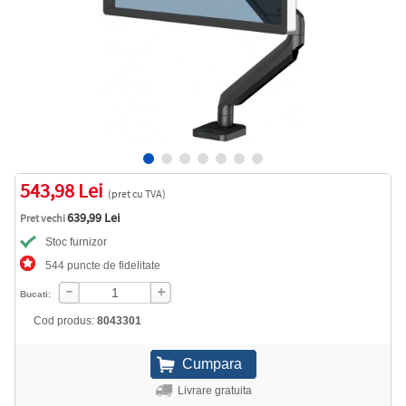
543,98 Lei
(pret cu TVA)
639,99 Lei
Pret vechi
Stoc furnizor
544 puncte de fidelitate
Bucati:
Cod produs:
8043301
Livrare gratuita