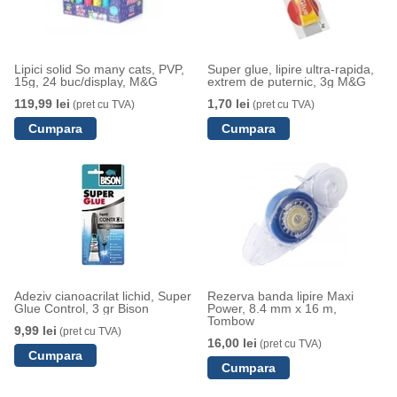
Lipici solid So many cats, PVP,
Super glue, lipire ultra-rapida,
15g, 24 buc/display, M&G
extrem de puternic, 3g M&G
119,99 lei
1,70 lei
(pret cu TVA)
(pret cu TVA)
Adeziv cianoacrilat lichid, Super
Rezerva banda lipire Maxi
Glue Control, 3 gr Bison
Power, 8.4 mm x 16 m,
Tombow
9,99 lei
(pret cu TVA)
16,00 lei
(pret cu TVA)