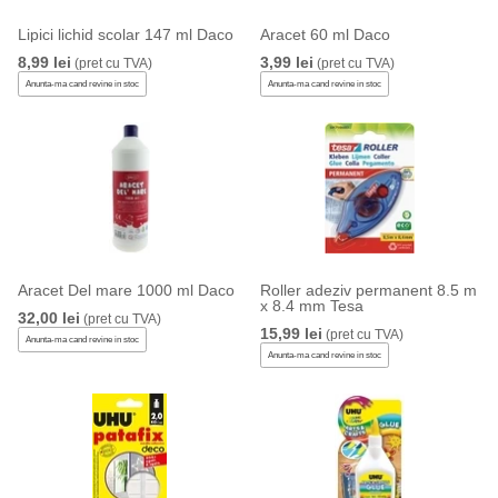
Lipici lichid scolar 147 ml Daco
Aracet 60 ml Daco
8,99 lei
3,99 lei
(pret cu TVA)
(pret cu TVA)
Anunta-ma cand revine in stoc
Anunta-ma cand revine in stoc
Aracet Del mare 1000 ml Daco
Roller adeziv permanent 8.5 m
x 8.4 mm Tesa
32,00 lei
(pret cu TVA)
15,99 lei
(pret cu TVA)
Anunta-ma cand revine in stoc
Anunta-ma cand revine in stoc