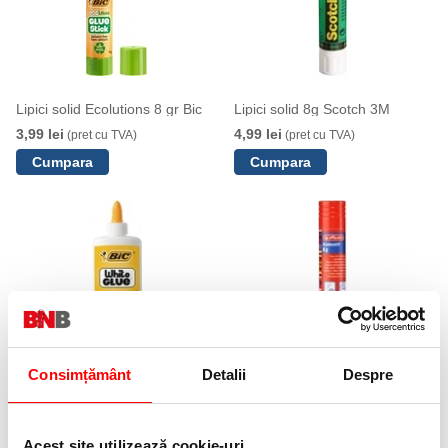
Lipici solid Ecolutions 8 gr Bic
Lipici solid 8g Scotch 3M
3,99 lei
4,99 lei
(pret cu TVA)
(pret cu TVA)
Lipici fluid ECO White Glue 118
Lipici solid 8 g fara solvent
ml Bic
Herlitz
Consimțământ
Detalii
Despre
7,99 lei
2,80 lei
(pret cu TVA)
(pret cu TVA)
Acest site utilizează cookie-uri