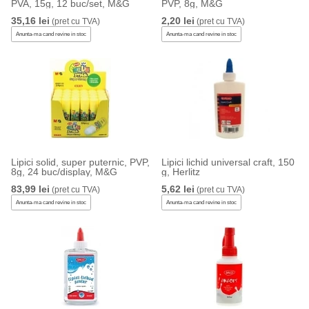
PVA, 15g, 12 buc/set, M&G
PVP, 8g, M&G
35,16 lei
2,20 lei
(pret cu TVA)
(pret cu TVA)
Anunta-ma cand revine in stoc
Anunta-ma cand revine in stoc
Lipici solid, super puternic, PVP,
Lipici lichid universal craft, 150
8g, 24 buc/display, M&G
g, Herlitz
83,99 lei
5,62 lei
(pret cu TVA)
(pret cu TVA)
Anunta-ma cand revine in stoc
Anunta-ma cand revine in stoc