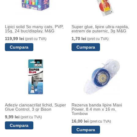
Lipici solid So many cats, PVP,
Super glue, lipire ultra-rapida,
15g, 24 buc/display, M&G
extrem de puternic, 3g M&G
119,99 lei
1,70 lei
(pret cu TVA)
(pret cu TVA)
Adeziv cianoacrilat lichid, Super
Rezerva banda lipire Maxi
Glue Control, 3 gr Bison
Power, 8.4 mm x 16 m,
Tombow
9,99 lei
(pret cu TVA)
16,00 lei
(pret cu TVA)