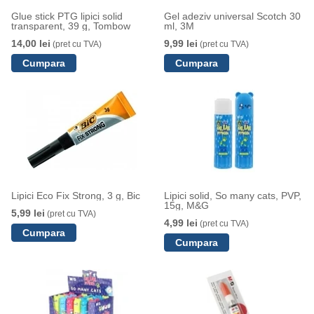
Glue stick PTG lipici solid
Gel adeziv universal Scotch 30
transparent, 39 g, Tombow
ml, 3M
14,00 lei
9,99 lei
(pret cu TVA)
(pret cu TVA)
Lipici Eco Fix Strong, 3 g, Bic
Lipici solid, So many cats, PVP,
15g, M&G
5,99 lei
(pret cu TVA)
4,99 lei
(pret cu TVA)