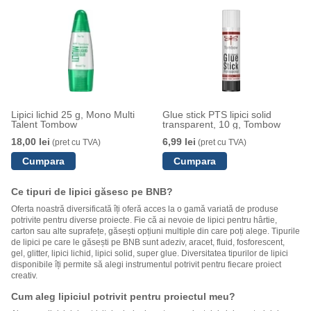
Lipici lichid 25 g, Mono Multi
Glue stick PTS lipici solid
Talent Tombow
transparent, 10 g, Tombow
18,00 lei
6,99 lei
(pret cu TVA)
(pret cu TVA)
Ce tipuri de lipici găsesc pe BNB?
Oferta noastră diversificată îți oferă acces la o gamă variată de produse
potrivite pentru diverse proiecte. Fie că ai nevoie de lipici pentru hârtie,
carton sau alte suprafețe, găsești opțiuni multiple din care poți alege. Tipurile
de lipici pe care le găsești pe BNB sunt adeziv, aracet, fluid, fosforescent,
gel, glitter, lipici lichid, lipici solid, super glue. Diversitatea tipurilor de lipici
disponibile îți permite să alegi instrumentul potrivit pentru fiecare proiect
creativ.
Cum aleg lipiciul potrivit pentru proiectul meu?