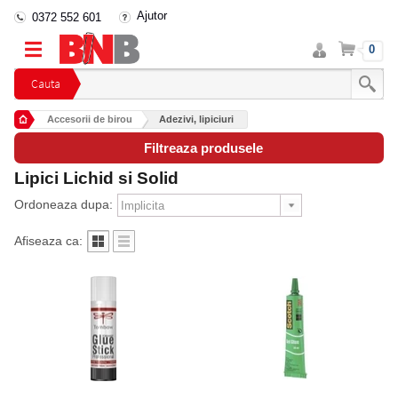
Ajutor
0372 552 601
Intra
Cos
0
in
cont
Cauta
Accesorii de birou
Adezivi, lipiciuri
Filtreaza produsele
Lipici Lichid si Solid
Ordoneaza dupa:
Afiseaza ca: