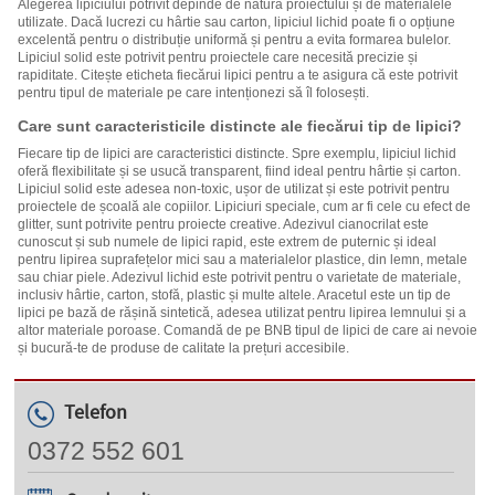
Alegerea lipiciului potrivit depinde de natura proiectului și de materialele
utilizate. Dacă lucrezi cu hârtie sau carton, lipiciul lichid poate fi o opțiune
excelentă pentru o distribuție uniformă și pentru a evita formarea bulelor.
Lipiciul solid este potrivit pentru proiectele care necesită precizie și
rapiditate. Citește eticheta fiecărui lipici pentru a te asigura că este potrivit
pentru tipul de materiale pe care intenționezi să îl folosești.
Care sunt caracteristicile distincte ale fiecărui tip de lipici?
Fiecare tip de lipici are caracteristici distincte. Spre exemplu, lipiciul lichid
oferă flexibilitate și se usucă transparent, fiind ideal pentru hârtie și carton.
Lipiciul solid este adesea non-toxic, ușor de utilizat și este potrivit pentru
proiectele de școală ale copiilor. Lipiciuri speciale, cum ar fi cele cu efect de
glitter, sunt potrivite pentru proiecte creative. Adezivul cianocrilat este
cunoscut și sub numele de lipici rapid, este extrem de puternic și ideal
pentru lipirea suprafețelor mici sau a materialelor plastice, din lemn, metale
sau chiar piele. Adezivul lichid este potrivit pentru o varietate de materiale,
inclusiv hârtie, carton, stofă, plastic și multe altele. Aracetul este un tip de
lipici pe bază de rășină sintetică, adesea utilizat pentru lipirea lemnului și a
altor materiale poroase. Comandă de pe BNB tipul de lipici de care ai nevoie
și bucură-te de produse de calitate la prețuri accesibile.
Telefon
0372 552 601