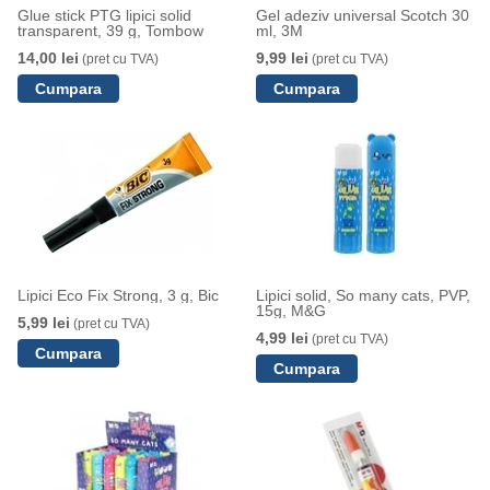
Glue stick PTG lipici solid
Gel adeziv universal Scotch 30
transparent, 39 g, Tombow
ml, 3M
14,00 lei
9,99 lei
(pret cu TVA)
(pret cu TVA)
Lipici Eco Fix Strong, 3 g, Bic
Lipici solid, So many cats, PVP,
15g, M&G
5,99 lei
(pret cu TVA)
4,99 lei
(pret cu TVA)