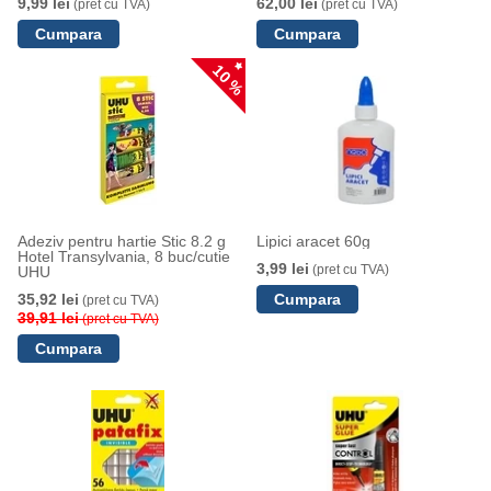
9,99 lei
62,00 lei
(pret cu TVA)
(pret cu TVA)
10 %
Adeziv pentru hartie Stic 8.2 g
Lipici aracet 60g
Hotel Transylvania, 8 buc/cutie
3,99 lei
(pret cu TVA)
UHU
35,92 lei
(pret cu TVA)
39,91 lei
(pret cu TVA)