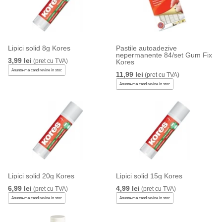
Lipici solid 8g Kores
Pastile autoadezive
nepermanente 84/set Gum Fix
3,99 lei
(pret cu TVA)
Kores
Anunta-ma cand revine in stoc
11,99 lei
(pret cu TVA)
Anunta-ma cand revine in stoc
Lipici solid 20g Kores
Lipici solid 15g Kores
6,99 lei
4,99 lei
(pret cu TVA)
(pret cu TVA)
Anunta-ma cand revine in stoc
Anunta-ma cand revine in stoc