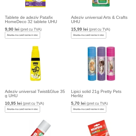
Tablete de adeziv Patafix
Adeziv universal Arts & Crafts
HomeDeco 32 tablete UHU
UHU
9,90 lei
15,99 lei
(pret cu TVA)
(pret cu TVA)
Anunta-ma cand revine in stoc
Anunta-ma cand revine in stoc
Adeziv universal Twist&Glue 35
Lipici solid 21g Pretty Pets
g UHU
Herlitz
10,95 lei
5,70 lei
(pret cu TVA)
(pret cu TVA)
Anunta-ma cand revine in stoc
Anunta-ma cand revine in stoc