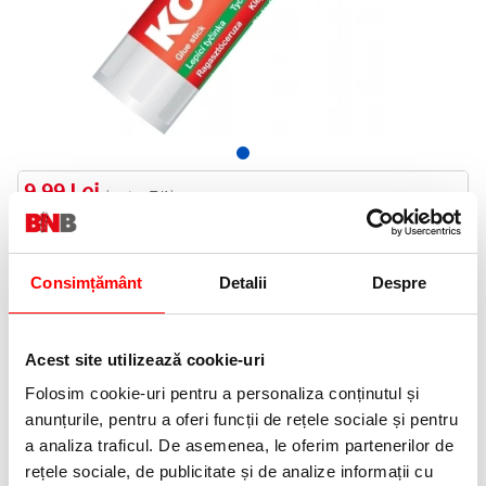
9,99 Lei
(pret cu TVA)
In stoc
10 puncte de fidelitate
Consimțământ
Detalii
Despre
Bucati:
Cod produs:
873340
Acest site utilizează cookie-uri
Folosim cookie-uri pentru a personaliza conținutul și
Informatii livrare
anunțurile, pentru a oferi funcții de rețele sociale și pentru
Telefon:
a analiza traficul. De asemenea, le oferim partenerilor de
0372 552 601
rețele sociale, de publicitate și de analize informații cu