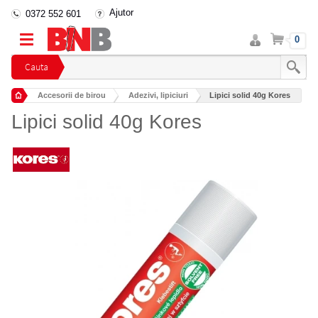
Ajutor
0372 552 601
Intra
Cos
0
in
cont
Cauta
Accesorii de birou
Adezivi, lipiciuri
Lipici solid 40g Kores
Lipici solid 40g Kores