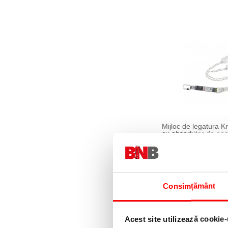
Mijloc de legatura K
cu absorbitor de ener
1.50 m, cu carabinie
373,07 lei
(pret cu TV
Consimțământ
Acest site utilizează cookie-