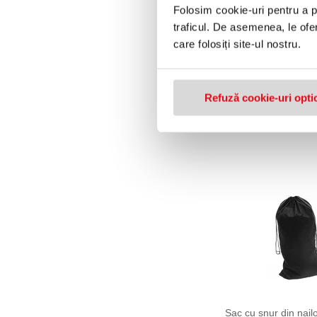
Folosim cookie-uri pentru a pe
traficul. De asemenea, le ofer
care folosiți site-ul nostru.
Speed-Air 5 Ham Kra
pentru suspensie, 2
Refuză cookie-uri opti
atasare cu centura c
(M-L)
985,92 lei
(pret cu TV
Sac cu snur din nail