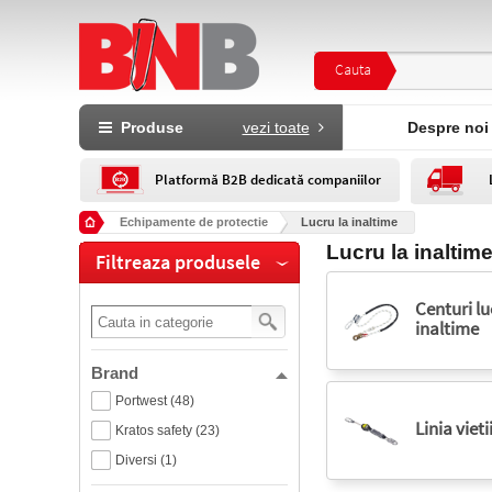
Cauta
Produse
vezi toate
Despre noi
Platformă B2B dedicată companiilor
Echipamente de protectie
Lucru la inaltime
Lucru la inaltim
Filtreaza produsele
Centuri lu
inaltime
Brand
Portwest (48)
Linia vieti
Kratos safety (23)
Diversi (1)