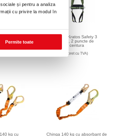
 sociale și pentru a analiza
rmații cu privire la modul în
os Safety 2
Ham Kami Kratos Safety 3
2 puncte de
pentru corp, 2 puncte de
Permite toate
prindere cu centura
317,13 lei
t cu TVA)
(pret cu TVA)
140 kg cu
Chinga 140 kg cu absorbant de