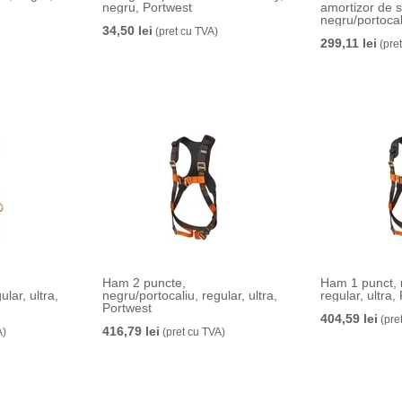
negru, Portwest
amortizor de s
negru/portocal
34,50 lei
(pret cu TVA)
299,11 lei
(pre
Ham 2 puncte,
Ham 1 punct, 
lar, ultra,
negru/portocaliu, regular, ultra,
regular, ultra,
Portwest
404,59 lei
(pre
416,79 lei
A)
(pret cu TVA)