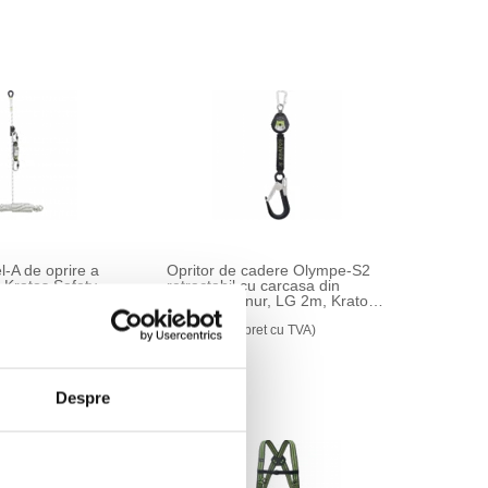
el-A de oprire a
Opritor de cadere Olympe-S2
, Kratos Safety,
retractabil cu carcasa din
a de ancorare de
polimer si snur, LG 2m, Kratos
nt de energie
Safety
999,60 lei
t cu TVA)
(pret cu TVA)
Despre