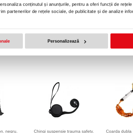
rsonaliza conținutul și anunțurile, pentru a oferi funcții de rețele
im partenerilor de rețele sociale, de publicitate și de analize info
tos Safety
Ham pentru corp Kratos Safety,
Ham Kami Krat
 puncte de
2 puncte de atasare cu centura
pentru corp, 
onale
Personalizează
onfortabila
si catarame automate (L-XXL)
prindere
722,33 lei
168,99 lei
A)
(pret cu TVA)
(pre
on, negru,
Chingi suspensie trauma safety,
Coarda dubla 