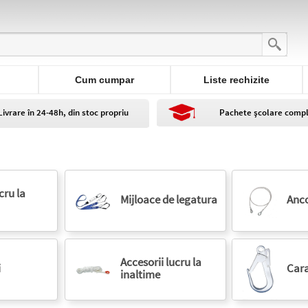
Cum cumpar
Liste rechizite
Livrare în 24-48h, din stoc propriu
Pachete școlare comp
e
cru la
Mijloace de legatura
Anc
Accesorii lucru la
i
Cara
inaltime