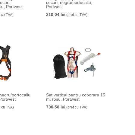
ocuri,
șocuri, negru/portocaliu,
iu, Portwest
Portwest
210,04 lei
t cu TVA)
(pret cu TVA)
negru/portocaliu,
Set vertical pentru coborare 15
 Portwest
m, rosu, Portwest
730,50 lei
t cu TVA)
(pret cu TVA)