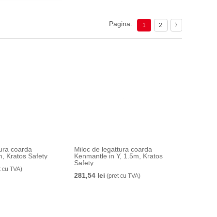
Pagina:
1
2
tura coarda
Miloc de legattura coarda
, Kratos Safety
Kenmantle in Y, 1.5m, Kratos
Safety
t cu TVA)
281,54 lei
(pret cu TVA)