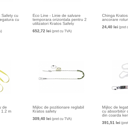
 Safety cu
Eco Line - Linie de salvare
Chinga Kratos
legatura cu
temporara orizontala pentru 2
ancorare rotu
utilizatori Kratos Safety
24,40 lei
(pret 
652,72 lei
A)
(pret cu TVA)
y de
Mijloc de pozitionare reglabil
Mijloc de lega
 1.2 m
Kratos safety
cu absorbitor 
din coarda ke
309,40 lei
(pret cu TVA)
cu carabiniera
391,51 lei
(pre