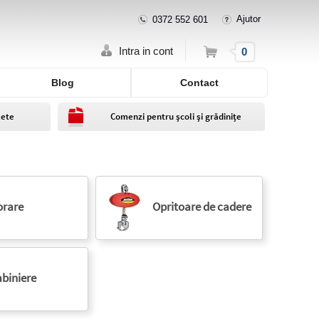
Ajutor
0372 552 601
Cos
Intra in cont
0
Blog
Contact
lete
Comenzi pentru școli și grădinițe
orare
Opritoare de cadere
biniere