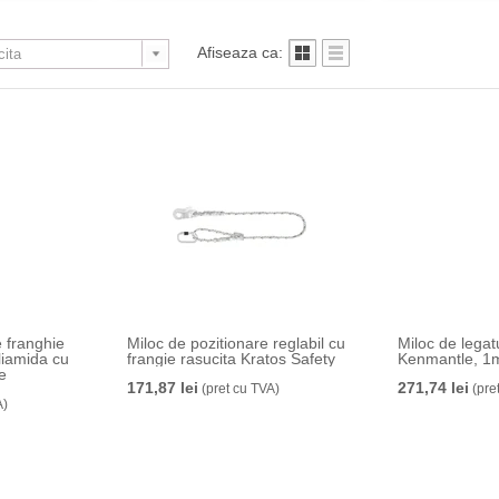
Afiseaza ca:
 franghie
Miloc de pozitionare reglabil cu
Miloc de lega
liamida cu
frangie rasucita Kratos Safety
Kenmantle, 1m
e
171,87 lei
271,74 lei
(pret cu TVA)
(pre
A)