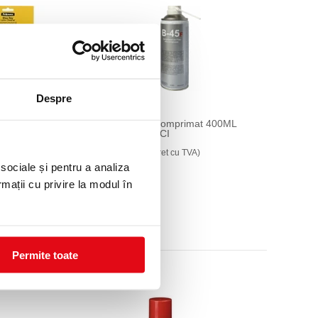
Despre
e Blu-ray/DVD
Spray aer comprimat 400ML
es
B45F DUE-CI
35,00 lei
cu TVA)
(pret cu TVA)
 sociale și pentru a analiza
rmații cu privire la modul în
Permite toate