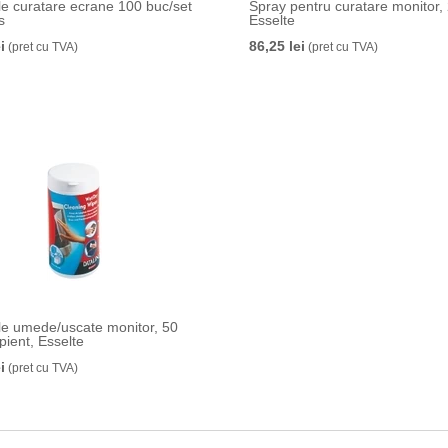
le curatare ecrane 100 buc/set
Spray pentru curatare monitor,
s
Esselte
i
86,25 lei
(pret cu TVA)
(pret cu TVA)
le umede/uscate monitor, 50
pient, Esselte
i
(pret cu TVA)