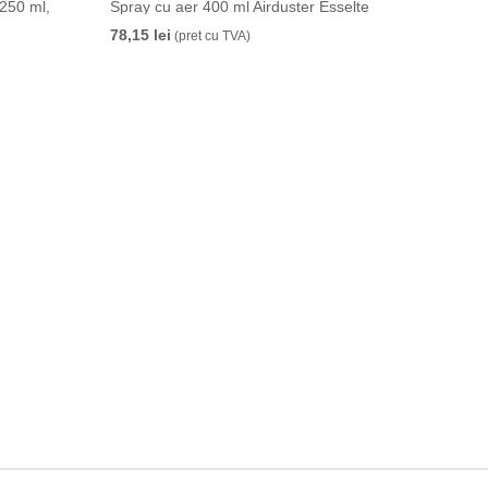
 250 ml,
Spray cu aer 400 ml Airduster Esselte
78,15 lei
(pret cu TVA)