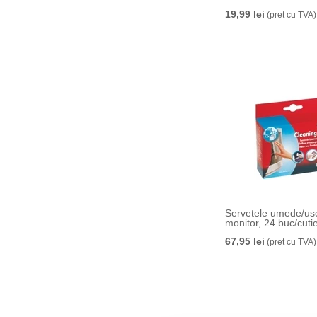
19,99 lei
(pret cu TVA)
Servetele umede/us
monitor, 24 buc/cutie
67,95 lei
(pret cu TVA)