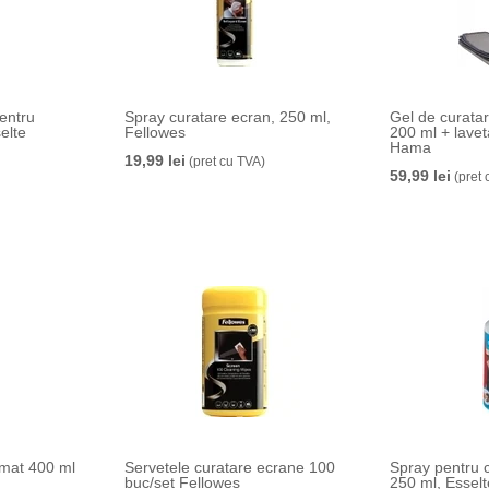
entru
Spray curatare ecran, 250 ml,
Gel de curata
elte
Fellowes
200 ml + lavet
Hama
19,99 lei
(pret cu TVA)
59,99 lei
(pret 
mat 400 ml
Servetele curatare ecrane 100
Spray pentru 
buc/set Fellowes
250 ml, Essel