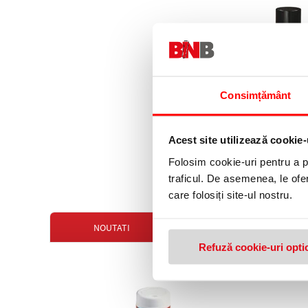
Consimțământ
Spray aer comprimat
ml DUE-CI
Acest site utilizează cookie-
139,99 lei
(pret cu TV
Folosim cookie-uri pentru a pe
traficul. De asemenea, le ofer
care folosiți site-ul nostru.
NOUTATI
OFERTE
Refuză cookie-uri opti