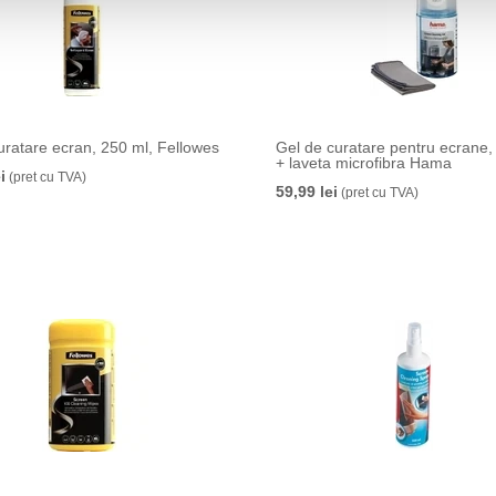
uratare ecran, 250 ml, Fellowes
Gel de curatare pentru ecrane,
+ laveta microfibra Hama
i
(pret cu TVA)
59,99 lei
(pret cu TVA)