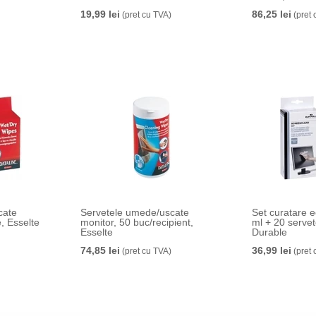
19,99 lei
86,25 lei
(pret cu TVA)
(pret 
cate
Servetele umede/uscate
Set curatare 
, Esselte
monitor, 50 buc/recipient,
ml + 20 servet
Esselte
Durable
74,85 lei
36,99 lei
(pret cu TVA)
(pret 