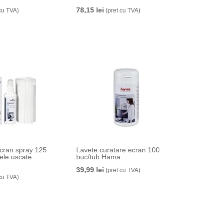
78,15 lei
cu TVA)
(pret cu TVA)
ecran spray 125
Lavete curatare ecran 100
ele uscate
buc/tub Hama
39,99 lei
(pret cu TVA)
cu TVA)