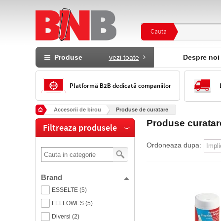
Cauta
Produse
vezi toate
Despre noi
Platformă B2B dedicată companiilor
Accesorii de birou
Produse de curatare
Produse curatare
Filtreaza produsele
Ordoneaza dupa:
Brand
ESSELTE (5)
FELLOWES (5)
Diversi (2)