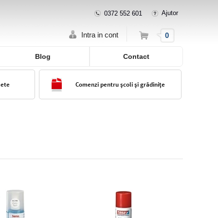
Ajutor
0372 552 601
Cos
Intra in cont
0
Blog
Contact
lete
Comenzi pentru școli și grădinițe