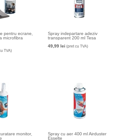
re pentru ecrane,
Spray indepartare adeziv
a microfibra
transparent 200 ml Tesa
49,99 lei
(pret cu TVA)
cu TVA)
curatare monitor,
Spray cu aer 400 ml Airduster
te
Esselte