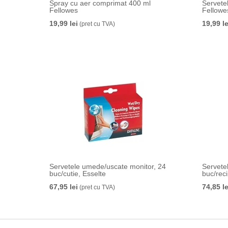
Spray cu aer comprimat 400 ml
Servete
Fellowes
Fellowe
19,99 lei
19,99 le
(pret cu TVA)
Servetele umede/uscate monitor, 24
Servete
buc/cutie, Esselte
buc/reci
67,95 lei
74,85 le
(pret cu TVA)