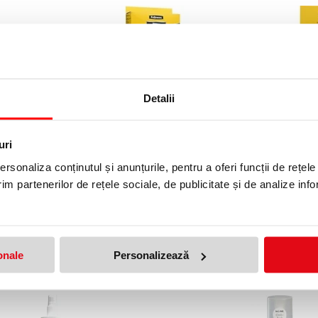
Detalii
 B-55, 400
Kit curatare PC Fellowes
CD de curatar
player Fellow
79,99 lei
(pret cu TVA)
uri
60,12 lei
A)
(pret 
rsonaliza conținutul și anunțurile, pentru a oferi funcții de rețele
im partenerilor de rețele sociale, de publicitate și de analize info
onale
Personalizează