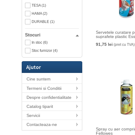
TESA (1)
HAMA (2)
DURABLE (1)
Servetele curatare p
Stocuri
suprafete plastic Ess
In stoc (6)
91,75 lei
(pret cu TVA)
Stoc furnizor (4)
Ajutor
Cine suntem
Termeni si Conditii
Despre confidentialitate
Catalog tiparit
Servicii
Contacteaza-ne
Spray cu aer compri
Fellowes