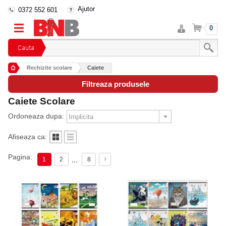
Ajutor
0372 552 601
Intra
Cos
0
in
cont
Cauta
Rechizite scolare
Caiete
Filtreaza produsele
Caiete Scolare
Ordoneaza dupa:
Afiseaza ca:
Pagina:
...
1
2
8