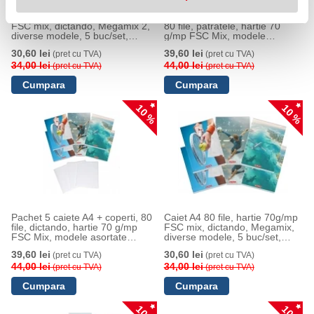
Caiet A4 80 file, hartie 70g/mp
Pachet 5 caiete A4 + coperti,
FSC mix, dictando, Megamix 2,
80 file, patratele, hartie 70
diverse modele, 5 buc/set,
g/mp FSC Mix, modele
Herlitz
asortate Megamix, Herlitz
30,60 lei
39,60 lei
(pret cu TVA)
(pret cu TVA)
34,00 lei
44,00 lei
(pret cu TVA)
(pret cu TVA)
10 %
10 %
Pachet 5 caiete A4 + coperti, 80
Caiet A4 80 file, hartie 70g/mp
file, dictando, hartie 70 g/mp
FSC mix, dictando, Megamix,
FSC Mix, modele asortate
diverse modele, 5 buc/set,
Megamix, Herlitz
Herlitz
39,60 lei
30,60 lei
(pret cu TVA)
(pret cu TVA)
44,00 lei
34,00 lei
(pret cu TVA)
(pret cu TVA)