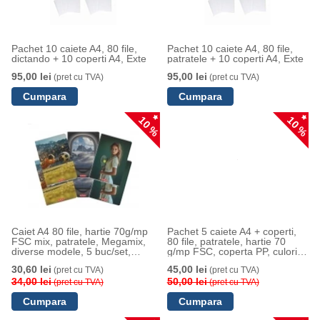
Pachet 10 caiete A4, 80 file,
Pachet 10 caiete A4, 80 file,
dictando + 10 coperti A4, Exte
patratele + 10 coperti A4, Exte
95,00 lei
95,00 lei
(pret cu TVA)
(pret cu TVA)
10 %
10 %
Caiet A4 80 file, hartie 70g/mp
Pachet 5 caiete A4 + coperti,
FSC mix, patratele, Megamix,
80 file, patratele, hartie 70
diverse modele, 5 buc/set,
g/mp FSC, coperta PP, culori
Herlitz
asortate, Herlitz
30,60 lei
45,00 lei
(pret cu TVA)
(pret cu TVA)
34,00 lei
50,00 lei
(pret cu TVA)
(pret cu TVA)