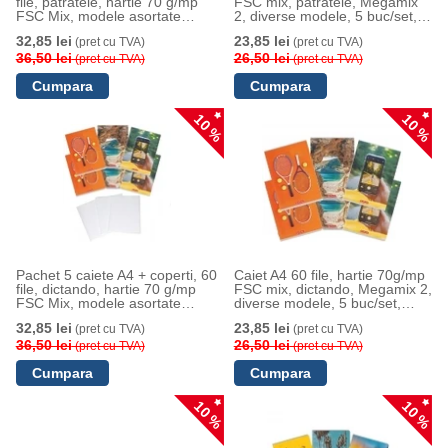
file, patratele, hartie 70 g/mp
FSC mix, patratele, Megamix
FSC Mix, modele asortate
2, diverse modele, 5 buc/set,
Megamix 2, Herlitz
Herlitz
32,85 lei
23,85 lei
(pret cu TVA)
(pret cu TVA)
36,50 lei
26,50 lei
(pret cu TVA)
(pret cu TVA)
10 %
10 %
Pachet 5 caiete A4 + coperti, 60
Caiet A4 60 file, hartie 70g/mp
file, dictando, hartie 70 g/mp
FSC mix, dictando, Megamix 2,
FSC Mix, modele asortate
diverse modele, 5 buc/set,
Megamix 2, Herlitz
Herlitz
32,85 lei
23,85 lei
(pret cu TVA)
(pret cu TVA)
36,50 lei
26,50 lei
(pret cu TVA)
(pret cu TVA)
10 %
10 %