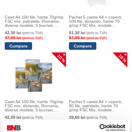
Caiet A4 100 file, hartie 70g/mp
Pachet 5 caiete A4 + coperti,
FSC mix, patratele, Romania,
100 file, dictando, hartie 70
diverse modele, 5 buc/set,
g/mp FSC Mix, modele
Herlitz
asortate Romania, Herlitz
42,30 lei
51,30 lei
(pret cu TVA)
(pret cu TVA)
47,00 lei
57,00 lei
(pret cu TVA)
(pret cu TVA)
10 %
10 %
Caiet A4 100 file, hartie 70g/mp
Pachet 5 caiete A4 + coperti,
FSC mix, dictando, Romania,
80 file, patratele, hartie 70
diverse modele, 5 buc/set,
g/mp FSC Mix, modele
Herlitz
asortate Megamix 2, Herlitz
42,30 lei
39,60 lei
(pret cu TVA)
(pret cu TVA)
47,00 lei
44,00 lei
(pret cu TVA)
(pret cu TVA)