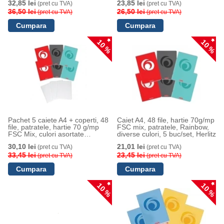
32,85 lei
23,85 lei
(pret cu TVA)
(pret cu TVA)
36,50 lei
26,50 lei
(pret cu TVA)
(pret cu TVA)
10 %
10 %
Pachet 5 caiete A4 + coperti, 48
Caiet A4, 48 file, hartie 70g/mp
file, patratele, hartie 70 g/mp
FSC mix, patratele, Rainbow,
FSC Mix, culori asortate
diverse culori, 5 buc/set, Herlitz
Rainbow, Herlitz
30,10 lei
21,01 lei
(pret cu TVA)
(pret cu TVA)
33,45 lei
23,45 lei
(pret cu TVA)
(pret cu TVA)
10 %
10 %