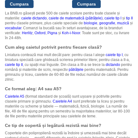
La BNB.ro găsești peste 500 de caiete școlare pentru toate clasele și
materiile:
caiete dictando
,
caiete de matematică (pătrățele)
,
caiete tip I
și
tip II
pentru clasele primare, plus caiete speciale de
biologie
,
geografie
,
muzică
și
vocabular
. Comanzi la bucată sau în seturi avantajoase, de la branduri
verificate:
Herlitz
,
Oxford
,
Pigna
și
Koh-i-Noor
. Toate sunt pe stoc, cu livrare
în 24-48h.
Cum aleg caietul potrivit pentru fiecare clasă?
Liniatura contează mai mult decât pare: pentru clasa I alege
caiete tip I
, cu
liniatura specială care ghidează scrierea primelor litere; pentru clasa a II-a,
caiete tip II
, cu spații mai înguste. Din clasa a III-a se trece la
dictando
pentru
română și materiile de scris, respectiv
pătrățele
pentru matematică. Pentru
gimnaziu și liceu, caietele de 60-80 de file reduc numărul de caiete cărate
zilnic.
Ce format aleg: A4 sau A5?
Caietele A5
(format standard de școală) sunt ușoare și potrivite pentru
clasele primare și gimnaziu.
Caietele A4
sunt preferate la liceu și pentru
materiile cu scheme și tabele — matematică, fizică, biologie. La număr de
file, 48 de file ajung pentru un semestru la majoritatea materiilor, iar 80-100
de file pentru materiile principale sau caietele de teme.
Ce tip de copertă și legătură rezistă mai bine?
Copertele din polipropilenă rezistă la îndoire și umezeală mai bine decât