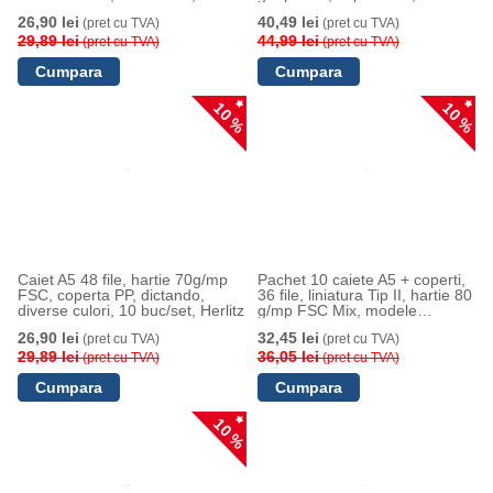
asortate, Herlitz
26,90 lei
40,49 lei
(pret cu TVA)
(pret cu TVA)
29,89 lei
44,99 lei
(pret cu TVA)
(pret cu TVA)
10 %
10 %
Caiet A5 48 file, hartie 70g/mp
Pachet 10 caiete A5 + coperti,
FSC, coperta PP, dictando,
36 file, liniatura Tip II, hartie 80
diverse culori, 10 buc/set, Herlitz
g/mp FSC Mix, modele
asortate, Herlitz
26,90 lei
32,45 lei
(pret cu TVA)
(pret cu TVA)
29,89 lei
36,05 lei
(pret cu TVA)
(pret cu TVA)
10 %