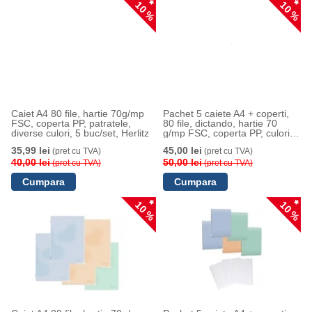
10 %
10 %
Caiet A4 80 file, hartie 70g/mp
Pachet 5 caiete A4 + coperti,
FSC, coperta PP, patratele,
80 file, dictando, hartie 70
diverse culori, 5 buc/set, Herlitz
g/mp FSC, coperta PP, culori
asortate, Herlitz
35,99 lei
45,00 lei
(pret cu TVA)
(pret cu TVA)
40,00 lei
50,00 lei
(pret cu TVA)
(pret cu TVA)
10 %
10 %