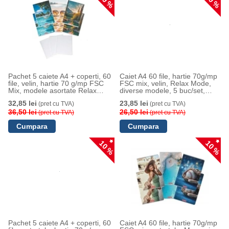
10 %
10 %
Pachet 5 caiete A4 + coperti, 60
Caiet A4 60 file, hartie 70g/mp
file, velin, hartie 70 g/mp FSC
FSC mix, velin, Relax Mode,
Mix, modele asortate Relax
diverse modele, 5 buc/set,
Mode, Herlitz
Herlitz
32,85 lei
23,85 lei
(pret cu TVA)
(pret cu TVA)
36,50 lei
26,50 lei
(pret cu TVA)
(pret cu TVA)
10 %
10 %
Pachet 5 caiete A4 + coperti, 60
Caiet A4 60 file, hartie 70g/mp