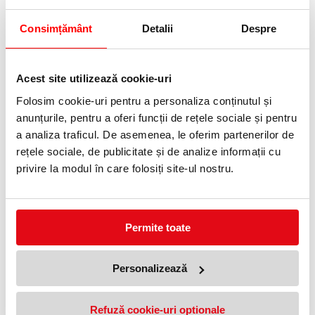
10 %
10 %
Consimțământ
Detalii
Despre
Acest site utilizează cookie-uri
Folosim cookie-uri pentru a personaliza conținutul și
anunțurile, pentru a oferi funcții de rețele sociale și pentru
Caiet A4 80 file, hartie 70g/mp
Pachet 5 caiete A4 + coperti,
a analiza traficul. De asemenea, le oferim partenerilor de
FSC mix, patratele, Megamix 2,
80 file, dictando, hartie 70
diverse modele, 5 buc/set,
g/mp FSC Mix, modele
rețele sociale, de publicitate și de analize informații cu
Herlitz
asortate Megamix 2, Herlitz
30,60 lei
39,60 lei
privire la modul în care folosiți site-ul nostru.
(pret cu TVA)
(pret cu TVA)
34,00 lei
44,00 lei
(pret cu TVA)
(pret cu TVA)
10 %
10 %
Permite toate
Personalizează
Refuză cookie-uri optionale