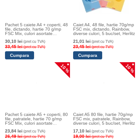
Pachet 5 caiete A4 + coperti, 48
Caiet A4, 48 file, hartie 70g/mp
file, dictando, hartie 70 g/mp
FSC mix, dictando, Rainbow,
FSC Mix, culori asortate
diverse culori, 5 buc/set, Herlitz
Rainbow, Herlitz
30,10 lei
21,01 lei
(pret cu TVA)
(pret cu TVA)
33,45 lei
23,45 lei
(pret cu TVA)
(pret cu TVA)
10 %
10 %
Pachet 5 caiete A5 + coperti, 80
Caiet A5 80 file, hartie 70g/mp
file, patratele, hartie 70 g/mp
FSC mix, patratele, Rainbow,
FSC Mix, culori asortate
diverse culori, 5 buc/set, Herlitz
Rainbow, Herlitz
23,84 lei
17,10 lei
(pret cu TVA)
(pret cu TVA)
26,49 lei
19,00 lei
(pret cu TVA)
(pret cu TVA)