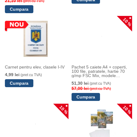
21,10 lei
(pret cu TVA)
10 %
Carnet pentru elev, clasele I-IV
Pachet 5 caiete A4 + coperti,
100 file, patratele, hartie 70
4,99 lei
(pret cu TVA)
g/mp FSC Mix, modele
asortate Romania, Herlitz
51,30 lei
(pret cu TVA)
57,00 lei
(pret cu TVA)
10 %
10 %