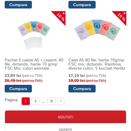
10 %
10 %
Pachet 5 caiete A5 + coperti, 80
Caiet A5 80 file, hartie 70g/mp
file, dictando, hartie 70 g/mp
FSC mix, dictando, Rainbow,
FSC Mix, culori asortate
diverse culori, 5 buc/set Herlitz
Rainbow, Herlitz
23,84 lei
17,10 lei
(pret cu TVA)
(pret cu TVA)
26,49 lei
19,00 lei
(pret cu TVA)
(pret cu TVA)
Pagina:
...
1
2
8
NOUTATI
OFERTE