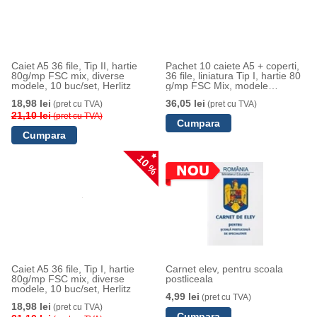
Caiet A5 36 file, Tip II, hartie
Pachet 10 caiete A5 + coperti,
80g/mp FSC mix, diverse
36 file, liniatura Tip I, hartie 80
modele, 10 buc/set, Herlitz
g/mp FSC Mix, modele
asortate, Herlitz
18,98 lei
36,05 lei
(pret cu TVA)
(pret cu TVA)
21,10 lei
(pret cu TVA)
10 %
Caiet A5 36 file, Tip I, hartie
Carnet elev, pentru scoala
80g/mp FSC mix, diverse
postliceala
modele, 10 buc/set, Herlitz
4,99 lei
(pret cu TVA)
18,98 lei
(pret cu TVA)