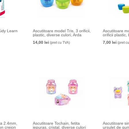
idy Learn
Ascutitoare model Tris, 3 orificii,
Ascutitoare m
plastic, diverse culori, Arda
orificii plastic,
14,00 lei
7,00 lei
(pret cu TVA)
(pret c
ina 2.4mm,
Ascutitoare Tochain, fetita
Ascutitoare si
on creion
iepuras, cristal, diverse culori
ursulet de gum