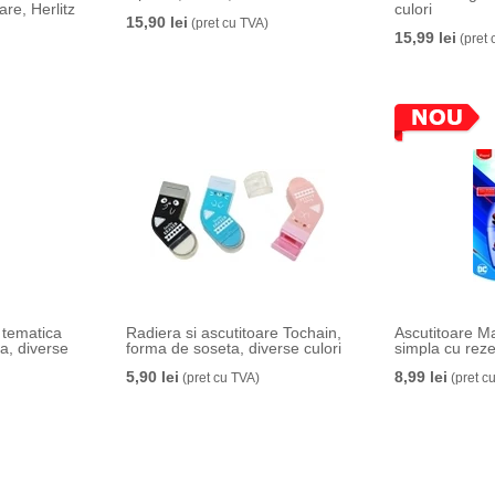
are, Herlitz
culori
15,90 lei
(pret cu TVA)
15,99 lei
(pret 
 tematica
Radiera si ascutitoare Tochain,
Ascutitoare 
a, diverse
forma de soseta, diverse culori
simpla cu reze
5,90 lei
8,99 lei
(pret cu TVA)
(pret c