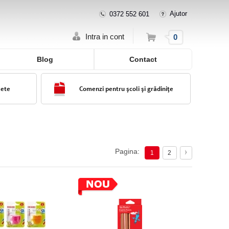
Ajutor
0372 552 601
Cos
Intra in cont
0
Blog
Contact
lete
Comenzi pentru școli și grădinițe
Pagina:
1
2