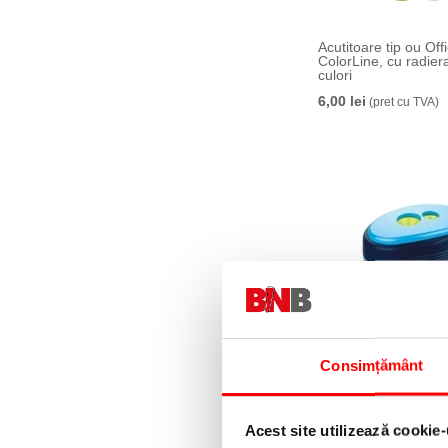
Acutitoare tip ou Off
ColorLine, cu radier
culori
6,00 lei
(pret cu TVA)
Consimțământ
Ascutitoare dubla grif
culoare albastru, vra
13,01 lei
(pret cu TVA)
Acest site utilizează cookie-