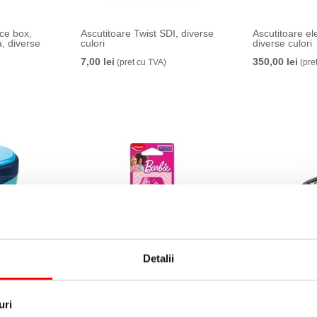
ice box,
Ascutitoare Twist SDI, diverse
Ascutitoare el
a, diverse
culori
diverse culori
7,00 lei
350,00 lei
(pret cu TVA)
(pre
Detalii
fix,
Ascutitoare Barbie simpla cu
Ascutitoare Pr
c, Pelikan
rezervor blister Maped
metalica, man
rezervor, neg
5,99 lei
(pret cu TVA)
24,95 lei
(pret 
uri