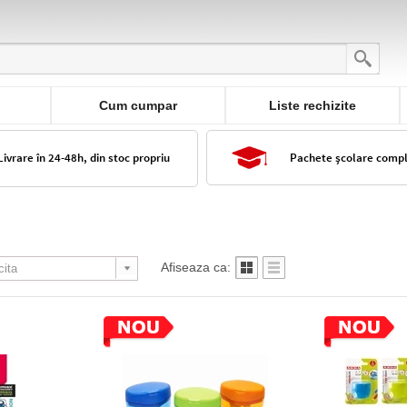
Cum cumpar
Liste rechizite
Livrare în 24-48h, din stoc propriu
Pachete școlare comp
Afiseaza ca: