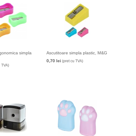
rgonomica simpla
Ascutitoare simpla plastic, M&G
0,70 lei
(pret cu TVA)
u TVA)