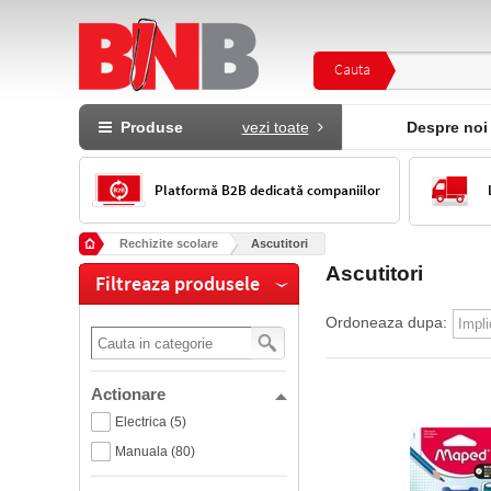
Cauta
Produse
vezi toate
Despre noi
Platformă B2B dedicată companiilor
Rechizite scolare
Ascutitori
Ascutitori
Filtreaza produsele
Ordoneaza dupa:
Actionare
Electrica (5)
Manuala (80)