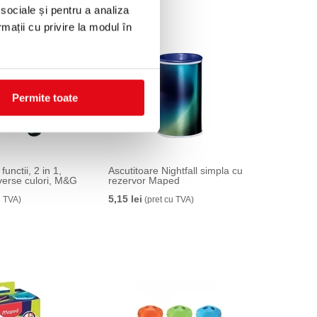
 sociale și pentru a analiza
rmații cu privire la modul în
Permite toate
functii, 2 in 1,
Ascutitoare Nightfall simpla cu
verse culori, M&G
rezervor Maped
5,15 lei
u TVA)
(pret cu TVA)