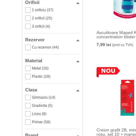
Orificii
1 orificiu (37)
2 orificii (25)
3 orificii (4)
Ascutitoare Maped K
concentration blister
Rezervor
7,99 lei
(pret cu TVA)
Cu rezervor (44)
Material
Metal (16)
Plastic (28)
Clasa
Gimnaziu (14)
Gradinita (5)
Liceu (8)
Primar (58)
Creion grafit 2B, m
rosu, set 10 + mans
Brand