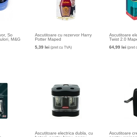
vor, So
Ascutitoare cu rezervor Harry
Ascutitoare el
culori, M&G
Potter Maped
Twist 2.0 Map
5,39 lei
64,99 lei
(pret cu TVA)
(pret 
Ascutitoare electrica dubla, cu
Ascutitoare c