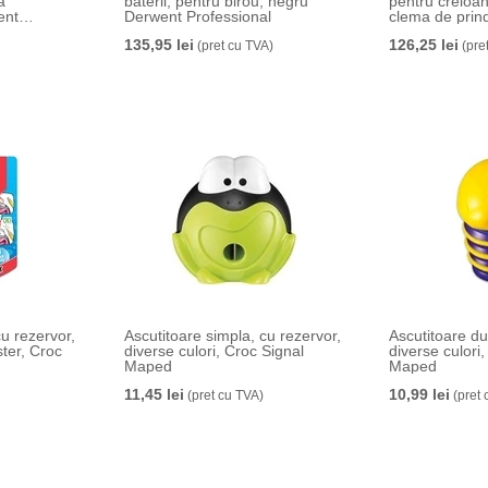
a
baterii, pentru birou, negru
pentru creioa
ent
Derwent Professional
clema de prind
rezervor, neg
135,95 lei
126,25 lei
(pret cu TVA)
Professional
(pre
cu rezervor,
Ascutitoare simpla, cu rezervor,
Ascutitoare du
ster, Croc
diverse culori, Croc Signal
diverse culori
Maped
Maped
11,45 lei
10,99 lei
(pret cu TVA)
(pret 