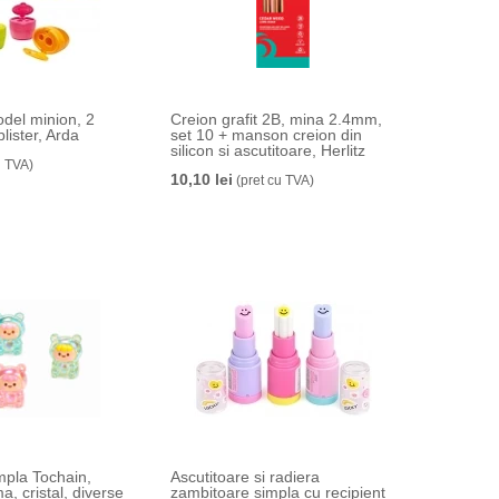
odel minion, 2
Creion grafit 2B, mina 2.4mm,
 blister, Arda
set 10 + manson creion din
silicon si ascutitoare, Herlitz
u TVA)
10,10 lei
(pret cu TVA)
mpla Tochain,
Ascutitoare si radiera
a, cristal, diverse
zambitoare simpla cu recipient