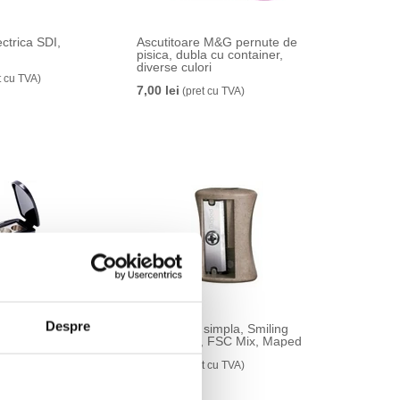
ectrica SDI,
Ascutitoare M&G pernute de
pisica, dubla cu container,
diverse culori
t cu TVA)
7,00 lei
(pret cu TVA)
Despre
ofessional,
Ascutitoare simpla, Smiling
uala, duala, cu
Planet Vivo, FSC Mix, Maped
ru, Derwent
2,99 lei
(pret cu TVA)
cu TVA)