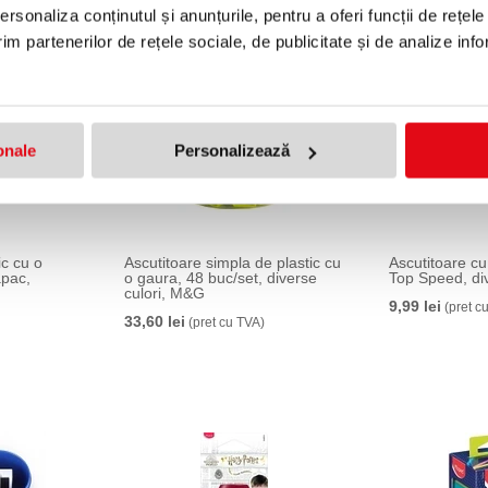
rsonaliza conținutul și anunțurile, pentru a oferi funcții de rețele
im partenerilor de rețele sociale, de publicitate și de analize info
onale
Personalizează
ic cu o
Ascutitoare simpla de plastic cu
Ascutitoare cu 
apac,
o gaura, 48 buc/set, diverse
Top Speed, di
culori, M&G
9,99 lei
(pret c
33,60 lei
(pret cu TVA)