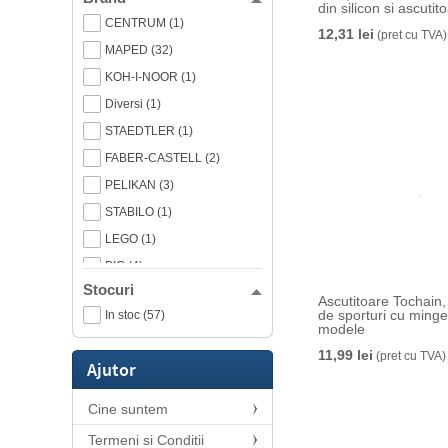
din silicon si ascutito
CENTRUM (1)
12,31 lei
(pret cu TVA)
MAPED (32)
KOH-I-NOOR (1)
Diversi (1)
STAEDTLER (1)
FABER-CASTELL (2)
PELIKAN (3)
STABILO (1)
LEGO (1)
BIC (4)
Stocuri
Derwent (5)
Ascutitoare Tochain,
de sporturi cu minge
In stoc (57)
M&G (10)
modele
SDI (2)
11,99 lei
(pret cu TVA)
Ajutor
Office Box (1)
Tochain (8)
Cine suntem
HERLITZ (2)
Termeni si Conditii