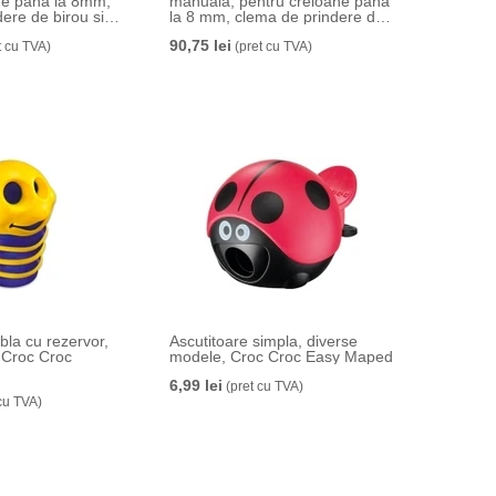
ne pana la 8mm,
manuala, pentru creioane pana
ere de birou si
la 8 mm, clema de prindere de
ru Derwent
birou si rezervor, negru
90,75 lei
t cu TVA)
Derwent Professional
(pret cu TVA)
bla cu rezervor,
Ascutitoare simpla, diverse
, Croc Croc
modele, Croc Croc Easy Maped
6,99 lei
(pret cu TVA)
cu TVA)