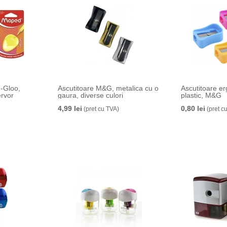
I-Gloo,
Ascutitoare M&G, metalica cu o
Ascutitoare e
ervor
gaura, diverse culori
plastic, M&G
4,99 lei
0,80 lei
(pret cu TVA)
(pret c