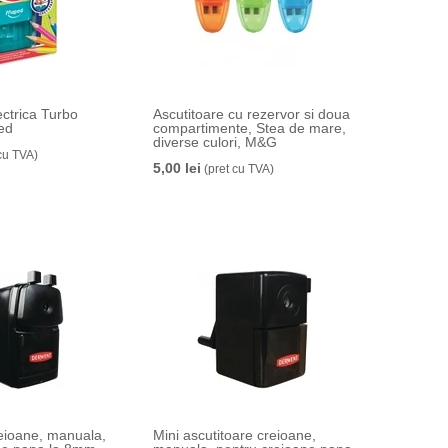
ectrica Turbo
Ascutitoare cu rezervor si doua
ed
compartimente, Stea de mare,
diverse culori, M&G
cu TVA)
5,00 lei
(pret cu TVA)
reioane, manuala,
Mini ascutitoare creioane,