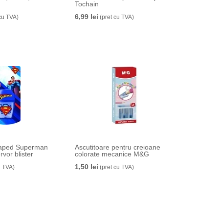
Tochain
6,99 lei
cu TVA)
(pret cu TVA)
Maped Superman
Ascutitoare pentru creioane
rvor blister
colorate mecanice M&G
1,50 lei
u TVA)
(pret cu TVA)