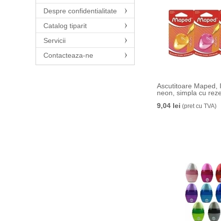
Arda (10)
Despre confidentialitate
Catalog tiparit
Servicii
Contacteaza-ne
Ascutitoare Maped, 
neon, simpla cu rez
9,04 lei
(pret cu TVA)