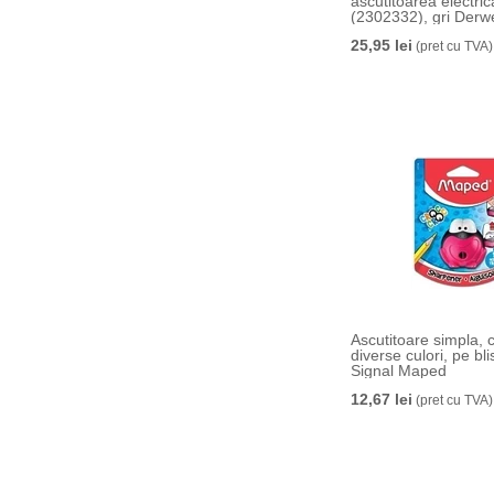
ascutitoarea electric
(2302332), gri Derw
Professional
25,95 lei
(pret cu TVA)
Ascutitoare simpla, 
diverse culori, pe bli
Signal Maped
12,67 lei
(pret cu TVA)