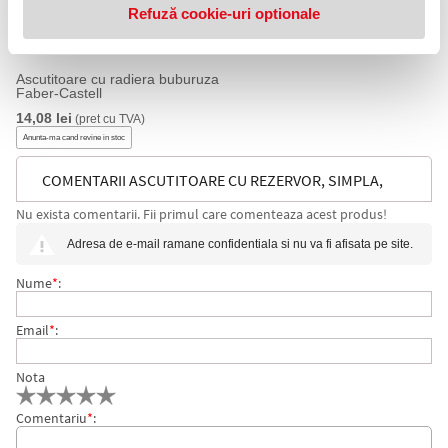
Refuză cookie-uri optionale
Ascutitoare cu radiera buburuza
Faber-Castell
14,08 lei
(pret cu TVA)
Anunta-ma cand revine in stoc
COMENTARII ASCUTITOARE CU REZERVOR, SIMPLA,
Nu exista comentarii. Fii primul care comenteaza acest produs!
PLASTIC I-GLOO MAPED
Adresa de e-mail ramane confidentiala si nu va fi afisata pe site.
Nume
*
:
Email
*
:
Nota
Comentariu
*
: