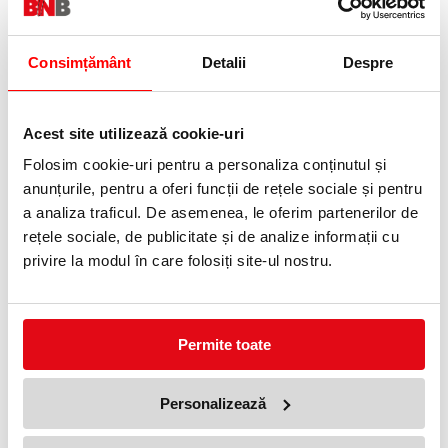
0372 552 601
Adauga in wishlist
Consimțământ
Detalii
Despre
Ascutitoare Maped.
Cu rezervor(container).
Acest site utilizează cookie-uri
Specificatii
Folosim cookie-uri pentru a personaliza conținutul și
Actionare
Manuala
anunțurile, pentru a oferi funcții de rețele sociale și pentru
Orificii
1 orificiu
a analiza traficul. De asemenea, le oferim partenerilor de
Rezervor
Cu rezervor
rețele sociale, de publicitate și de analize informații cu
Material
Plastic
privire la modul în care folosiți site-ul nostru.
Clasa
Primar
PRODUSE SIMILARE
Permite toate
Personalizează