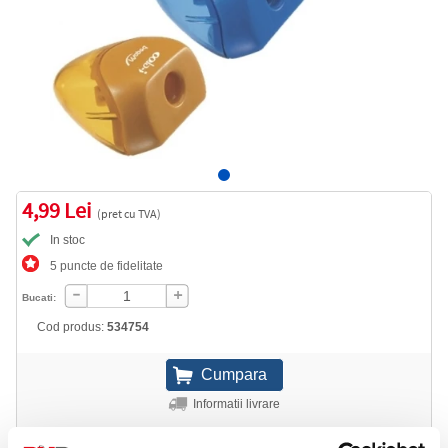
4,99 Lei
(pret cu TVA)
In stoc
5 puncte de fidelitate
Bucati:
Cod produs:
534754
Informatii livrare
Telefon: