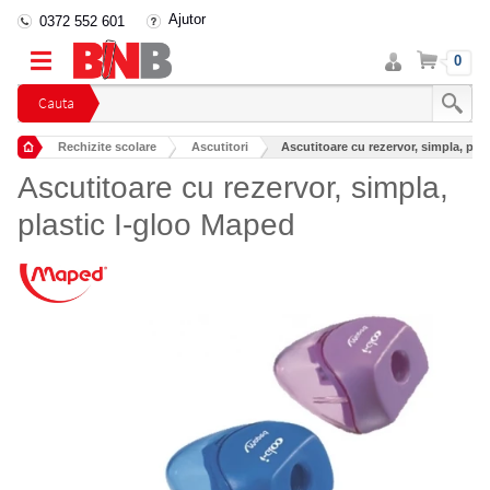
Ajutor
0372 552 601
Intra
Cos
0
in
cont
Cauta
Rechizite scolare
Ascutitori
Ascutitoare cu rezervor, simpla, pla
Ascutitoare cu rezervor, simpla,
plastic I-gloo Maped