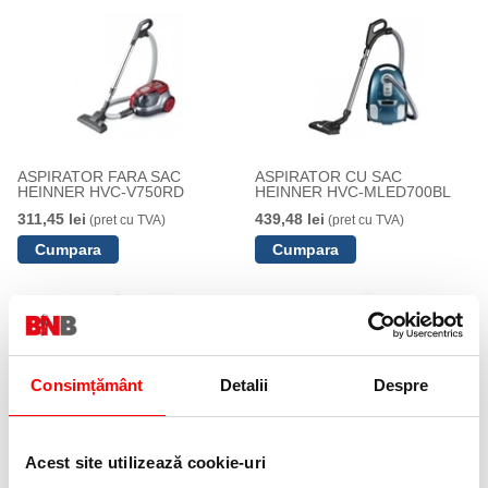
ASPIRATOR FARA SAC
ASPIRATOR CU SAC
HEINNER HVC-V750RD
HEINNER HVC-MLED700BL
311,45 lei
439,48 lei
(pret cu TVA)
(pret cu TVA)
Consimțământ
Detalii
Despre
ASPIRATOR HEINNER HVC-
Aspirator vertical Heinner V-Go
Acest site utilizează cookie-uri
M700WH
Max HSVC-MB22.2BL