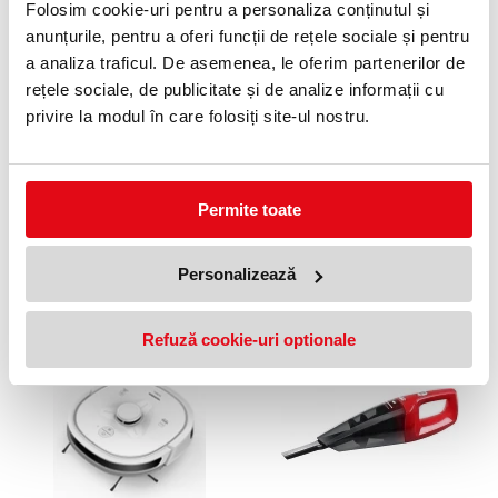
Folosim cookie-uri pentru a personaliza conținutul și
321,71 lei
384,94 lei
(pret cu TVA)
(pret cu TVA)
anunțurile, pentru a oferi funcții de rețele sociale și pentru
a analiza traficul. De asemenea, le oferim partenerilor de
rețele sociale, de publicitate și de analize informații cu
privire la modul în care folosiți site-ul nostru.
Permite toate
ASPIRATOR CU SAC HEINNER
ASPIRATOR FARA SAC
HVC-MRD1400
HEINNER HVC-V800WBL
Personalizează
320,12 lei
258,48 lei
(pret cu TVA)
(pret cu TVA)
Refuză cookie-uri optionale