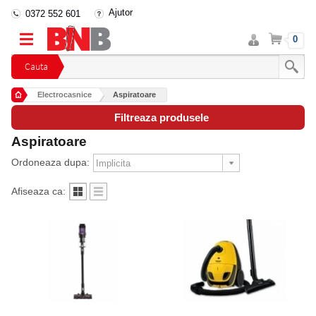
Ajutor
0372 552 601
Intra
Cos
0
in
cont
Cauta
Electrocasnice
Aspiratoare
Filtreaza produsele
Aspiratoare
Ordoneaza dupa:
Afiseaza ca: