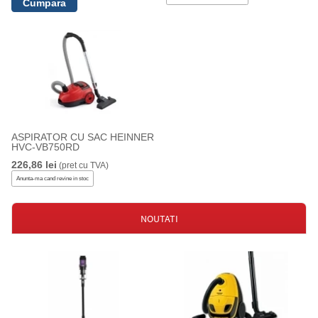
ASPIRATOR CU SAC HEINNER
HVC-VB750RD
226,86 lei
(pret cu TVA)
Anunta-ma cand revine in stoc
NOUTATI