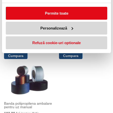
Permite toate
Personalizează
Dispozitiv aplicare banda
Dispozitiv aplicare banda
adeziva pentru ambalare 50 mm
adeziva pentru ambalare 48
x 66 m
mm x 66 m
Refuză cookie-uri optionale
122,55 lei
39,99 lei
(pret cu TVA)
(pret cu TVA)
Banda polipropilena ambalare
pentru uz manual