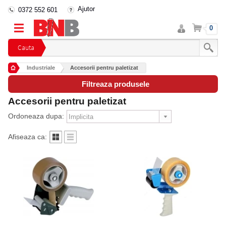
Ajutor
0372 552 601
Intra
Cos
0
in
cont
Cauta
Industriale
Accesorii pentru paletizat
Filtreaza produsele
Accesorii pentru paletizat
Ordoneaza dupa:
Afiseaza ca: