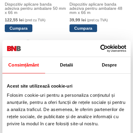
Dispozitiv aplicare banda
Dispozitiv aplicare banda
adeziva pentru ambalare 50 mm
adeziva pentru ambalare 48
x 66 m
mm x 66 m
122,55 lei
39,99 lei
(pret cu TVA)
(pret cu TVA)
Consimțământ
Detalii
Despre
Banda polipropilena ambalare
Acest site utilizează cookie-uri
pentru uz manual
Folosim cookie-uri pentru a personaliza conținutul și
103,89 lei
(pret cu TVA)
anunțurile, pentru a oferi funcții de rețele sociale și pentru
Anunta-ma cand revine in stoc
a analiza traficul. De asemenea, le oferim partenerilor de
NOUTATI
rețele sociale, de publicitate și de analize informații cu
privire la modul în care folosiți site-ul nostru.