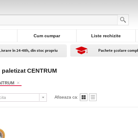
Cum cumpar
Liste rechizite
Livrare în 24-48h, din stoc propriu
Pachete școlare comp
u paletizat CENTRUM
NTRUM
Afiseaza ca: