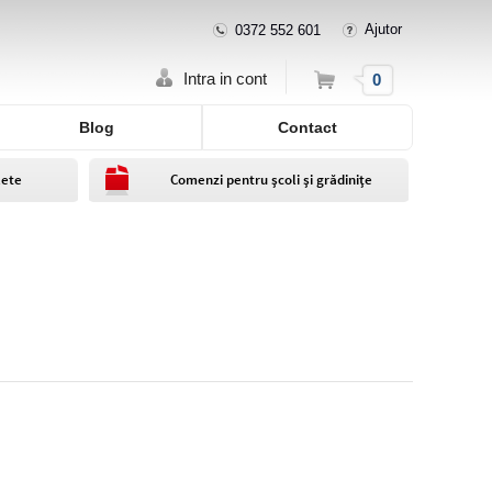
Ajutor
0372 552 601
Cos
Intra in cont
0
Blog
Contact
lete
Comenzi pentru școli și grădinițe