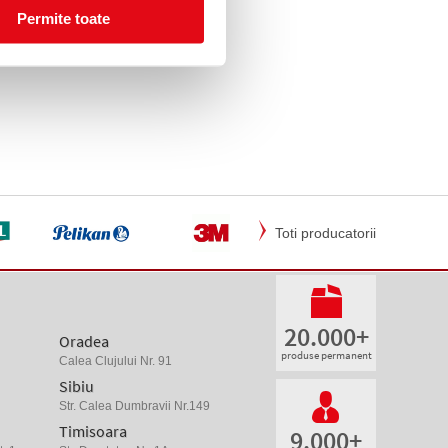
Permite toate
Toti producatorii
20.000+
Oradea
produse permanent
Calea Clujului Nr. 91
Sibiu
Str. Calea Dumbravii Nr.149
Timisoara
9.000+