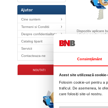
Ajutor
Cine suntem
Termeni si Conditii
Dispozitiv aplicare 
Despre confidentialitate
adeziva pentru amba
mm x 66 m
Catalog tiparit
39,99 lei
(pret cu TVA)
Servicii
Contacteaza-ne
Consimțământ
NOUTATI
Acest site utilizează cookie-
Folosim cookie-uri pentru a pe
traficul. De asemenea, le ofer
care folosiți site-ul nostru.