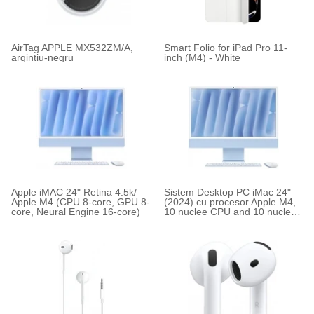
AirTag APPLE MX532ZM/A,
Smart Folio for iPad Pro 11-
argintiu-negru
inch (M4) - White
Apple iMAC 24" Retina 4.5k/
Sistem Desktop PC iMac 24"
Apple M4 (CPU 8-core, GPU 8-
(2024) cu procesor Apple M4,
core, Neural Engine 16-core)
10 nuclee CPU and 10 nuclee
GPU, 24"