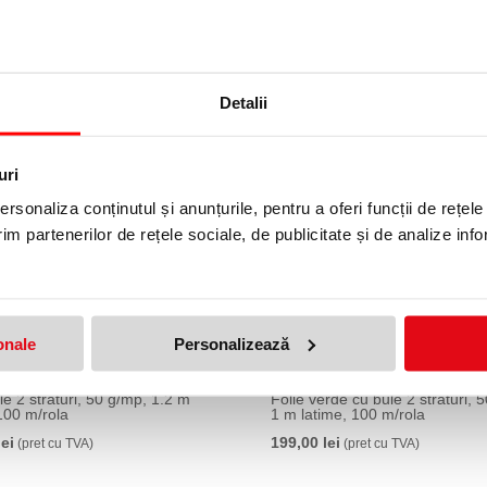
69,99 lei
39,99 lei
A)
(pret cu TVA)
(pret 
Detalii
uri
rsonaliza conținutul și anunțurile, pentru a oferi funcții de rețele
im partenerilor de rețele sociale, de publicitate și de analize info
onale
Personalizează
le 2 straturi, 50 g/mp, 1.2 m
Folie verde cu bule 2 straturi, 
100 m/rola
1 m latime, 100 m/rola
lei
199,00 lei
(pret cu TVA)
(pret cu TVA)