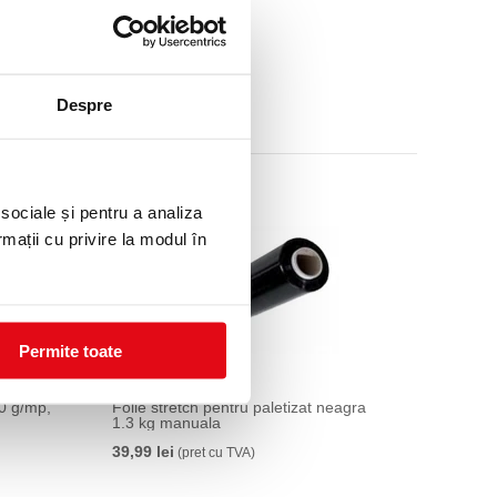
cu TVA)
Despre
 sociale și pentru a analiza
rmații cu privire la modul în
Permite toate
50 g/mp,
Folie stretch pentru paletizat neagra
1.3 kg manuala
39,99 lei
(pret cu TVA)