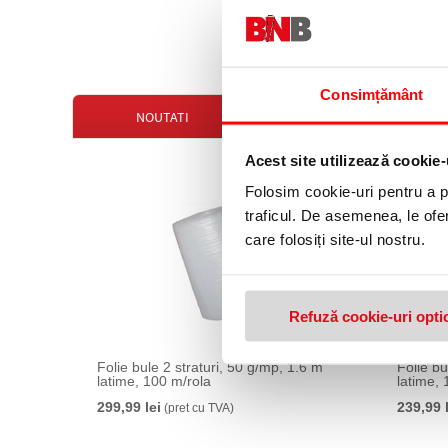
399,99 lei
(pret cu TV
Consimțământ
NOUTATI
OFERTE
Acest site utilizează cookie-
Folosim cookie-uri pentru a pe
traficul. De asemenea, le ofer
care folosiți site-ul nostru.
Refuză cookie-uri opti
Folie bule 2 straturi, 50 g/mp, 1.6 m
Folie bu
latime, 100 m/rola
latime, 
299,99 lei
239,99 
(pret cu TVA)