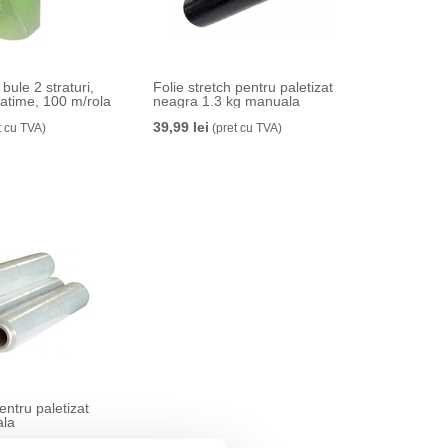
bule 2 straturi,
Folie stretch pentru paletizat
latime, 100 m/rola
neagra 1.3 kg manuala
39,99 lei
t cu TVA)
(pret cu TVA)
entru paletizat
ala