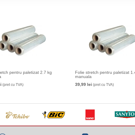
tch pentru paletizat 2.7 kg
Folie stretch pentru paletizat 1
a
manuala
i
39,99 lei
(pret cu TVA)
(pret cu TVA)