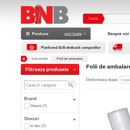
Cauta
Produse
vezi toate
Despre noi
Platformă B2B dedicată companiilor
Industriale
Folii de ambalare
Folii de ambalar
Filtreaza produsele
Ordoneaza dupa:
Brand
Diversi (7)
Stocuri
In stoc (7)