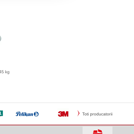
.45 kg
Toti producatorii