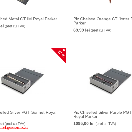
shed Metal GT IM Royal Parker
Pix Chelsea Orange CT Jotter 
Parker
lei
(pret cu TVA)
69,99 lei
(pret cu TVA)
47 %
selled Silver PGT Sonnet Royal
Pix Chiselled Silver Purple PG
Royal Parker
lei
1095,00 lei
(pret cu TVA)
(pret cu TVA)
 lei
(pret cu TVA)