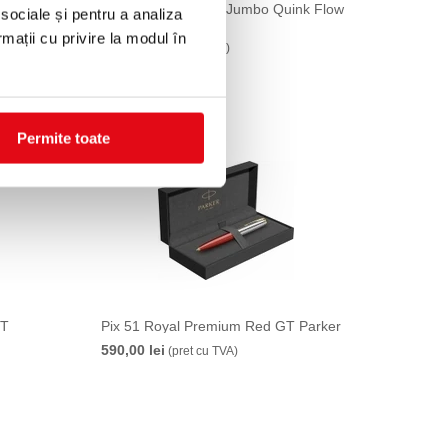
Mina pix F albastru Jumbo Quink Flow
 sociale și pentru a analiza
Parker
rmații cu privire la modul în
23,99 lei
(pret cu TVA)
Permite toate
GT
Pix 51 Royal Premium Red GT Parker
590,00 lei
(pret cu TVA)