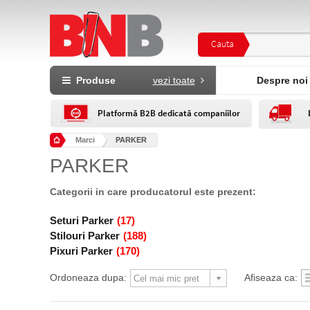
Cauta
Produse
vezi toate
Despre noi
Platformă B2B dedicată companiilor
Marci
PARKER
PARKER
Categorii in care producatorul este prezent:
Seturi Parker
(17)
Stilouri Parker
(188)
Pixuri Parker
(170)
Ordoneaza dupa:
Afiseaza ca: