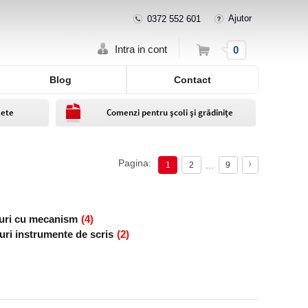
Ajutor
0372 552 601
Cos
Intra in cont
0
Blog
Contact
lete
Comenzi pentru școli și grădinițe
Pagina:
...
1
2
9
uri cu mecanism
(4)
uri instrumente de scris
(2)