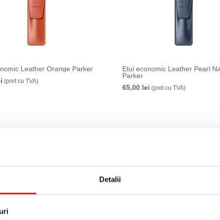
onomic Leather Orange Parker
Etui economic Leather Pearl N
Parker
i
(pret cu TVA)
65,00 lei
(pret cu TVA)
Detalii
uri