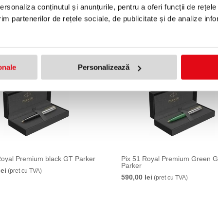
onomic Pearl Gold Parker
Mina 5th Element Parker
rsonaliza conținutul și anunțurile, pentru a oferi funcții de rețele
i
32,95 lei
(pret cu TVA)
(pret cu TVA)
im partenerilor de rețele sociale, de publicitate și de analize info
onale
Personalizează
Royal Premium black GT Parker
Pix 51 Royal Premium Green 
Parker
lei
(pret cu TVA)
590,00 lei
(pret cu TVA)