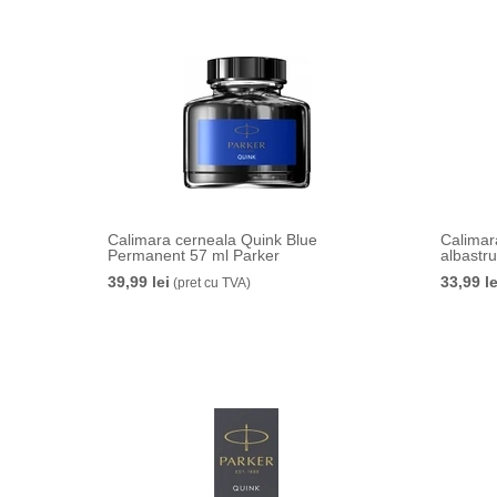
Calimara cerneala Quink Blue
Calimara
Permanent 57 ml Parker
albastr
39,99 lei
33,99 le
(pret cu TVA)