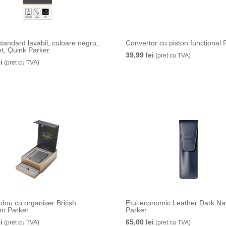
tandard lavabil, culoare negru,
Convertor cu piston functional 
et, Quink Parker
39,99 lei
(pret cu TVA)
i
(pret cu TVA)
dou cu organiser British
Etui economic Leather Dark Na
on Parker
Parker
i
65,00 lei
(pret cu TVA)
(pret cu TVA)