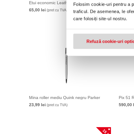
Etui economic Leather Red Parker
Etui ec
Folosim cookie-uri pentru a pe
65,00 lei
65,00 le
(pret cu TVA)
traficul. De asemenea, le ofer
care folosiți site-ul nostru.
Refuză cookie-uri opti
Mina roller mediu Quink negru Parker
Pix 51 
23,99 lei
590,00 
(pret cu TVA)
15 %