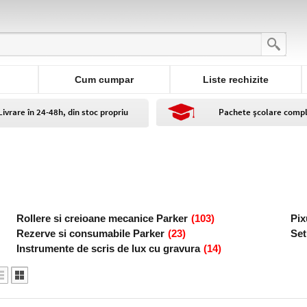
Cum cumpar
Liste rechizite
Livrare în 24-48h, din stoc propriu
Pachete școlare comp
Rollere si creioane mecanice Parker
(103)
Pix
Rezerve si consumabile Parker
(23)
Set
Instrumente de scris de lux cu gravura
(14)