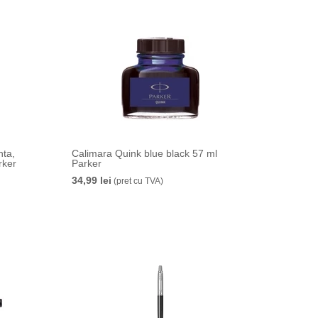
nta,
Calimara Quink blue black 57 ml
rker
Parker
34,99 lei
(pret cu TVA)