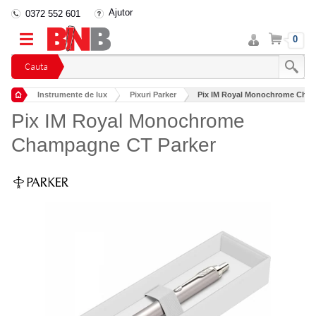
Ajutor
0372 552 601
Intra
Cos
0
in
cont
Cauta
Instrumente de lux
Pixuri Parker
Pix IM Royal Monochrome Cham
Pix IM Royal Monochrome
Champagne CT Parker