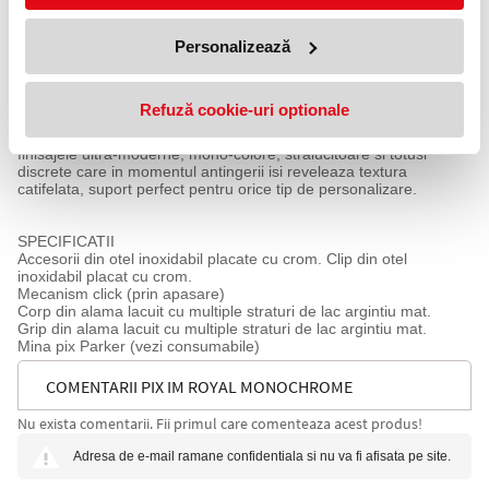
fiind declarat pe buna dreptate de foarte multi utilizatori ca fiind
"cadoul accesibil care conteaza". Fara rezerve noi am merge mai
Personalizează
departe si am afirma ca IM este mai mult decat un cadou, este o
farama autentica a mostenirii Parker, este un Parker.
Gama IM Royal Professionals Monochrome vine in 2023 cu doua
noi finisaje : burgundy si champagne.
Refuză cookie-uri optionale
Forma clasica, de dimensiuni generoase, aparent banala, este
transformata uluitor, radical si totusi subtil in obiecte fascinante de
finisajele ultra-moderne, mono-colore, stralucitoare si totusi
discrete care in momentul antingerii isi reveleaza textura
catifelata, suport perfect pentru orice tip de personalizare.
SPECIFICATII
Accesorii din otel inoxidabil placate cu crom. Clip din otel
inoxidabil placat cu crom.
Mecanism click (prin apasare)
Corp din alama lacuit cu multiple straturi de lac argintiu mat.
Grip din alama lacuit cu multiple straturi de lac argintiu mat.
Mina pix Parker (vezi consumabile)
COMENTARII PIX IM ROYAL MONOCHROME
Nu exista comentarii. Fii primul care comenteaza acest produs!
CHAMPAGNE CT PARKER
Adresa de e-mail ramane confidentiala si nu va fi afisata pe site.