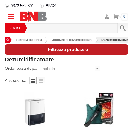
Ajutor
0372 552 601
Intra
Cos
0
in
cont
Cauta
Tehnica de birou
Ventilare si dezumidificare
Dezumidificatoare
Filtreaza produsele
Dezumidificatoare
Ordoneaza dupa:
Afiseaza ca: