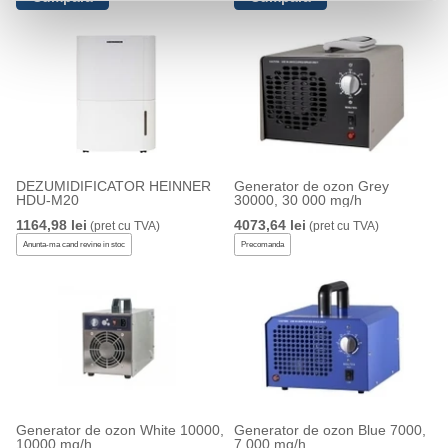
DEZUMIDIFICATOR HEINNER
Generator de ozon Grey
HDU-M20
30000, 30 000 mg/h
1164,98 lei
4073,64 lei
(pret cu TVA)
(pret cu TVA)
Anunta-ma cand revine in stoc
Precomanda
Generator de ozon White 10000,
Generator de ozon Blue 7000,
10000 mg/h
7 000 mg/h