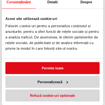
Consimțământ
Detalii
Despre
Generator de ozon White 10000,
Generator de ozon Blue 7000,
Acest site utilizează cookie-uri
10000 mg/h
7 000 mg/h
2521,41 lei
2312,46 lei
(pret cu TVA)
(pret cu TVA)
Folosim cookie-uri pentru a personaliza conținutul și
Precomanda
Precomanda
anunțurile, pentru a oferi funcții de rețele sociale și pentru
a analiza traficul. De asemenea, le oferim partenerilor de
NOUTATI
rețele sociale, de publicitate și de analize informații cu
privire la modul în care folosiți site-ul nostru.
Permite toate
Personalizează
DEZUMIDIFICATOR HEINNER
FoggyStop Dezumidificator
HDU-M10
autovehicul
Refuză cookie-uri optionale
1115,12 lei
69,23 lei
(pret cu TVA)
(pret cu TVA)