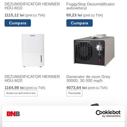
DEZUMIDIFICATOR HEINNER
FoggyStop Dezumidificator
HDU-M10
autovehicul
1115,12 lei
69,23 lei
(pret cu TVA)
(pret cu TVA)
DEZUMIDIFICATOR HEINNER
Generator de ozon Grey
HDU-M20
30000, 30 000 mg/h
1164,98 lei
4073,64 lei
(pret cu TVA)
(pret cu TVA)
Anunta-ma cand revine in stoc
Precomanda