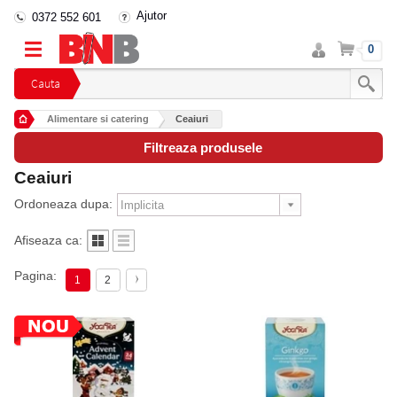
Ajutor
0372 552 601
Intra
Cos
0
in
cont
Cauta
Alimentare si catering
Ceaiuri
Filtreaza produsele
Ceaiuri
Ordoneaza dupa:
Afiseaza ca:
Pagina:
1
2