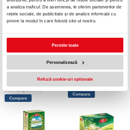
Ceai bio din plante alcaline, 17
Ceai bio Detoxifiant, 17
pliculete 35.7g, Yogi Tea
pliculete 30.6g, Yogi Tea
a analiza traficul. De asemenea, le oferim partenerilor de
15,50 lei
15,50 lei
(pret cu TVA)
(pret cu TVA)
rețele sociale, de publicitate și de analize informații cu
privire la modul în care folosiți site-ul nostru.
Permite toate
Personalizează
Ceai pliculete cu snur Fares,
Ceai bio cu Turmeric curcuma ,
tihna, musetel si trandafir, 20
17 pliculete 34g, Yogi Tea
Refuză cookie-uri optionale
pliculete/set
15,50 lei
(pret cu TVA)
24,99 lei
(pret cu TVA)