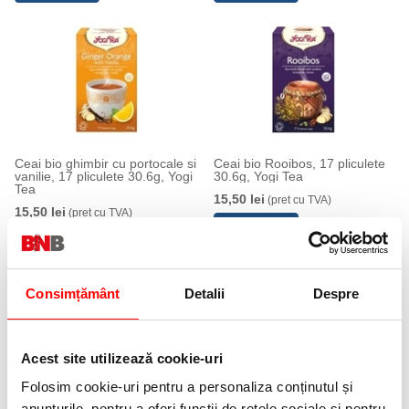
Ceai bio ghimbir cu portocale si
Ceai bio Rooibos, 17 pliculete
vanilie, 17 pliculete 30.6g, Yogi
30.6g, Yogi Tea
Tea
15,50 lei
(pret cu TVA)
15,50 lei
(pret cu TVA)
Consimțământ
Detalii
Despre
Acest site utilizează cookie-uri
Folosim cookie-uri pentru a personaliza conținutul și
anunțurile, pentru a oferi funcții de rețele sociale și pentru