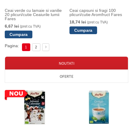
Ceai verde cu lamaie si vanilie
Ceai capsuni si fragi 100
20 plicuri/cutie Ceaiurile lumii
plicuri/cutie Aromfruct Fares
Fares
18,74 lei
(pret cu TVA)
6,67 lei
(pret cu TVA)
Pagina:
1
2
NOUTATI
OFERTE