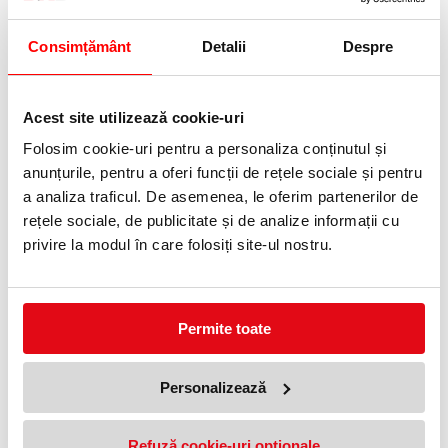
Consimțământ
Detalii
Despre
Carucior dosare suspendabile
Dosar suspendabil Alpha,
Economy Durable
carton, partial reciclat,
certificare Blue Angel,
499,99 lei
Acest site utilizează cookie-uri
(pret cu TVA)
reciclabil, A4, natur, Leitz
15,65 lei
(pret cu TVA)
Folosim cookie-uri pentru a personaliza conținutul și
anunțurile, pentru a oferi funcții de rețele sociale și pentru
a analiza traficul. De asemenea, le oferim partenerilor de
rețele sociale, de publicitate și de analize informații cu
privire la modul în care folosiți site-ul nostru.
Permite toate
Dosar suspendabil Alpha Active,
Dosar suspendabil Classic,
carton, partial reciclat, certificare
carton, partial reciclat,
Blue Angel, reciclabil, A4, cu
certificare Blue Angel,
Personalizează
burduf, 5 buc/set Leitz
reciclabil, cu separatoare, A4,
146,55 lei
14,55 lei
(pret cu TVA)
(pret cu TVA)
albastru, Esselte
Refuză cookie-uri optionale