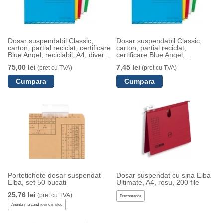
Dosar suspendabil Classic,
Dosar suspendabil Classic,
carton, partial reciclat, certificare
carton, partial reciclat,
Blue Angel, reciclabil, A4, diverse
certificare Blue Angel,
culori, Esselte, 10 bucati/set
reciclabil, A4, Esselte
75,00 lei
7,45 lei
(pret cu TVA)
(pret cu TVA)
Portetichete dosar suspendat
Dosar suspendat cu sina Elba
Elba, set 50 bucati
Ultimate, A4, rosu, 200 file
25,76 lei
(pret cu TVA)
Precomanda
Anunta-ma cand revine in stoc