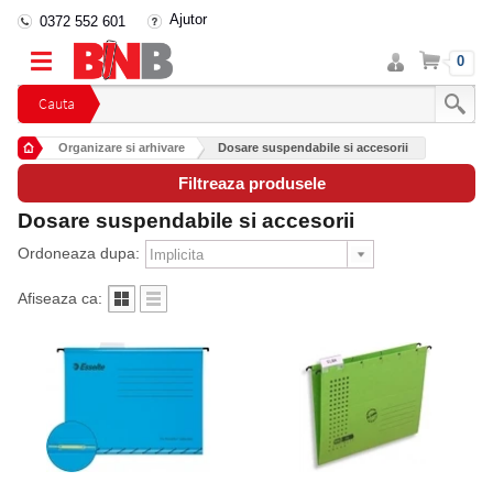
Ajutor
0372 552 601
Intra
Cos
0
in
cont
Cauta
Organizare si arhivare
Dosare suspendabile si accesorii
Filtreaza produsele
Dosare suspendabile si accesorii
Ordoneaza dupa:
Afiseaza ca: