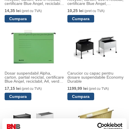
certificare Blue Angel, reciclabil,
certificare Blue Angel,
A4, negru
reciclabil, A4, cu sina, negru
14,35 lei
10,25 lei
(pret cu TVA)
(pret cu TVA)
Dosar suspendabil Alpha,
Carucior cu capac pentru
carton, partial reciclat, certificare
dosare suspendabile Economy
Blue Angel, reciclabil, A4, verde,
Durable
Leitz
17,15 lei
1199,99 lei
(pret cu TVA)
(pret cu TVA)