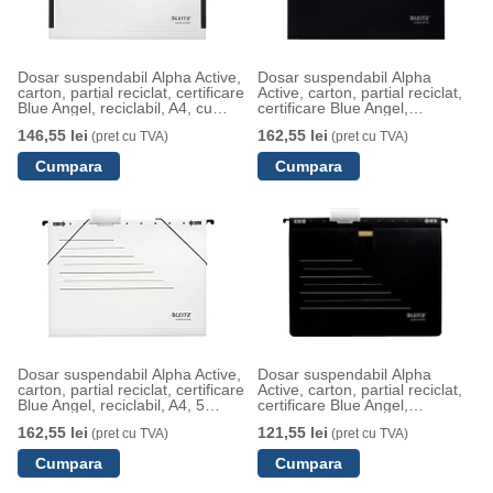
Dosar suspendabil Alpha Active,
Dosar suspendabil Alpha
carton, partial reciclat, certificare
Active, carton, partial reciclat,
Blue Angel, reciclabil, A4, cu
certificare Blue Angel,
burduf, 5 buc/set, alb, Leitz
reciclabil, A4, 5 buc/set, negru,
146,55 lei
162,55 lei
(pret cu TVA)
(pret cu TVA)
Leitz
Dosar suspendabil Alpha Active,
Dosar suspendabil Alpha
carton, partial reciclat, certificare
Active, carton, partial reciclat,
Blue Angel, reciclabil, A4, 5
certificare Blue Angel,
buc/set, alb, Leitz
reciclabil, A4, cu sina, 5
162,55 lei
121,55 lei
(pret cu TVA)
(pret cu TVA)
buc/set, negru, Leitz