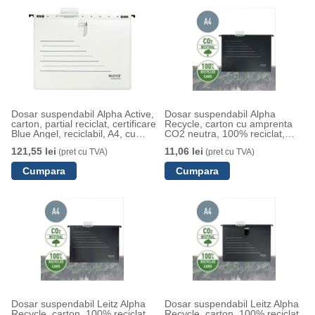
Dosar suspendabil Alpha Active,
Dosar suspendabil Alpha
carton, partial reciclat, certificare
Recycle, carton cu amprenta
Blue Angel, reciclabil, A4, cu
CO2 neutra, 100% reciclat,
sina, 5 buc/set, alb, Leitz
certificare Blue Angel,
121,55 lei
11,06 lei
(pret cu TVA)
(pret cu TVA)
reciclabil, A4, negru, Leitz
Dosar suspendabil Leitz Alpha
Dosar suspendabil Leitz Alpha
Recycle, carton, 100% reciclat,
Recycle, carton, 100% reciclat,