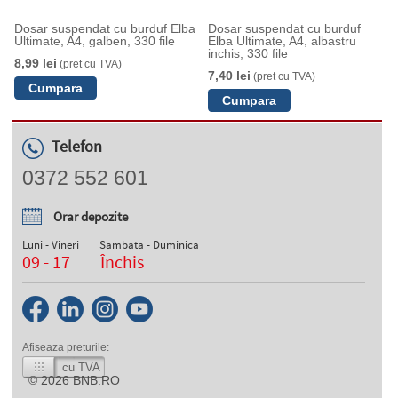
Dosar suspendat cu burduf Elba
Dosar suspendat cu burduf
Ultimate, A4, galben, 330 file
Elba Ultimate, A4, albastru
inchis, 330 file
8,99 lei
(pret cu TVA)
7,40 lei
(pret cu TVA)
Telefon
0372 552 601
Orar depozite
Luni - Vineri
Sambata - Duminica
09 - 17
Închis
Afiseaza preturile:
cu TVA
© 2026
BNB.RO