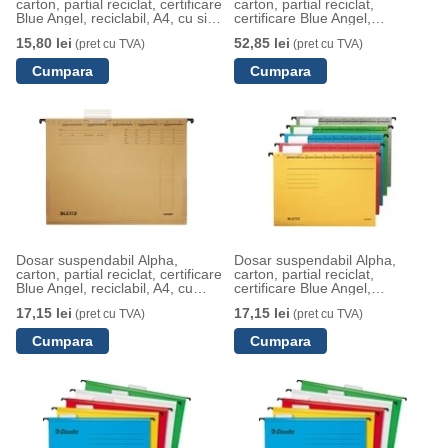
carton, partial reciclat, certificare
carton, partial reciclat,
Blue Angel, reciclabil, A4, cu sina
certificare Blue Angel,
Leitz
reciclabil, A4, combi, natur,
15,80 lei
52,85 lei
(pret cu TVA)
(pret cu TVA)
Leitz
Dosar suspendabil Alpha,
Dosar suspendabil Alpha,
carton, partial reciclat, certificare
carton, partial reciclat,
Blue Angel, reciclabil, A4, cu
certificare Blue Angel,
burduf Leitz
reciclabil, A4 Leitz
17,15 lei
17,15 lei
(pret cu TVA)
(pret cu TVA)