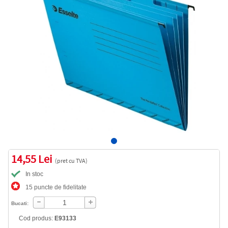
14,55 Lei
(pret cu TVA)
In stoc
15 puncte de fidelitate
Bucati:
Cod produs:
E93133