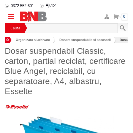
Ajutor
0372 552 601
Intra
Cos
0
in
cont
Cauta
Organizare si arhivare
Dosare suspendabile si accesorii
Dosar sus
Dosar suspendabil Classic,
carton, partial reciclat, certificare
Blue Angel, reciclabil, cu
separatoare, A4, albastru,
Esselte