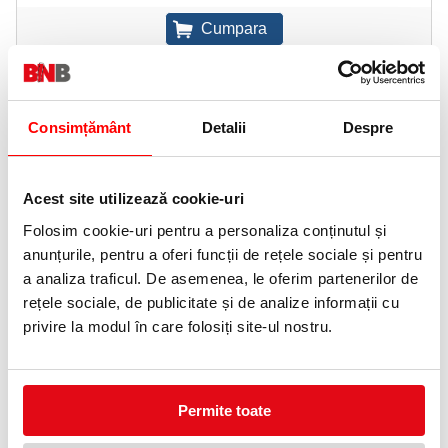
Informatii livrare
Telefon:
0372 552 601
Consimțământ
Detalii
Despre
Adauga in wishlist
Format: A4.
Acest site utilizează cookie-uri
Culoare: albastru.
Numar separatoare: 4.
Folosim cookie-uri pentru a personaliza conținutul și
anunțurile, pentru a oferi funcții de rețele sociale și pentru
Prevazut cu 4 separatoare pentru clasificarea mai multor
documente odata.
a analiza traficul. De asemenea, le oferim partenerilor de
Acum de 10 ori mai puternic, datorita bazei ranforsate cu o banda
rețele sociale, de publicitate și de analize informații cu
speciala si a carligelor de sustinere intarite.
Prevazut cu suport de eticheta din plastic transparent si etichete
privire la modul în care folosiți site-ul nostru.
de hartie, albe.
Fabricat din carton 100% reciclat, certificat Blue Angel
ACCESORII
Permite toate