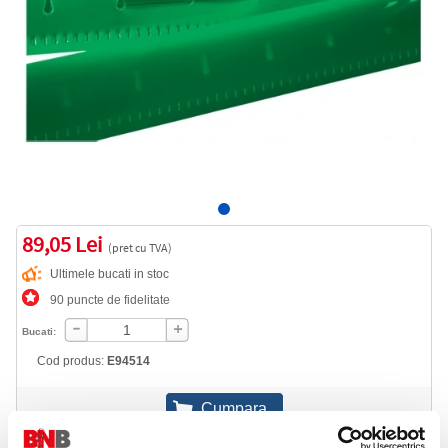
89,05 Lei
(pret cu TVA)
Ultimele bucati in stoc
90 puncte de fidelitate
Bucati:
Cod produs:
E94514
Informatii livrare