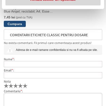
Dosar suspendabil Classic,
carton, partial reciclat, certificare
Blue Angel, reciclabil, A4, Esselte
galben
7,45 lei
(pret cu TVA)
COMENTARII ETICHETE CLASSIC PENTRU DOSARE
Nu exista comentarii. Fii primul care comenteaza acest produs!
SUSPENDABILE 25 BUC/SET, ESSELTE
Adresa de e-mail ramane confidentiala si nu va fi afisata pe site.
Nume
*
:
Email
*
:
Nota
Comentariu
*
: