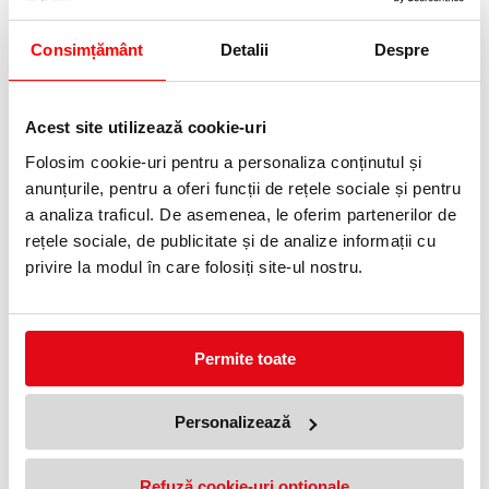
Telefon:
0372 552 601
Consimțământ
Detalii
Despre
Adauga in wishlist
Acest site utilizează cookie-uri
Dimensiune: 80 mm.
Ambalare: 25/set.
Folosim cookie-uri pentru a personaliza conținutul și
anunțurile, pentru a oferi funcții de rețele sociale și pentru
Suport din plastic pentru etichete pentru toata gama de dosare
suspendabile Pendaflex.
a analiza traficul. De asemenea, le oferim partenerilor de
Exceptie Ready Tab, care este dotat standard cu suport pentru
rețele sociale, de publicitate și de analize informații cu
etichete.
privire la modul în care folosiți site-ul nostru.
PRODUSE SIMILARE
Permite toate
Personalizează
Refuză cookie-uri optionale