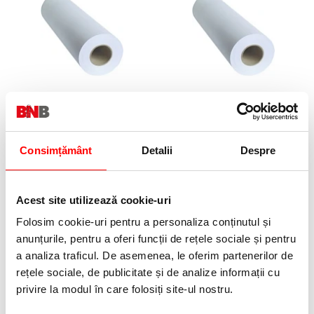
Role plotter A3, 297 x 76 mm-
Hartie in rola A3 75 gr 287 mm
interior x 175 m
x 175 m pentru plotter
129,99 lei
49,99 lei
(pret cu TVA)
(pret cu TVA)
Anunta-ma cand revine in stoc
Consimțământ
Detalii
Despre
Acest site utilizează cookie-uri
Folosim cookie-uri pentru a personaliza conținutul și
anunțurile, pentru a oferi funcții de rețele sociale și pentru
a analiza traficul. De asemenea, le oferim partenerilor de
rețele sociale, de publicitate și de analize informații cu
Role plotter A0, 841 x 76 mm-
interior x 175 m
privire la modul în care folosiți site-ul nostru.
349,99 lei
(pret cu TVA)