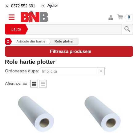
Ajutor
0372 552 601
Intra
Cos
0
in
cont
Cauta
Articole din hartie
Role plotter
Filtreaza produsele
Role hartie plotter
Ordoneaza dupa:
Afiseaza ca: