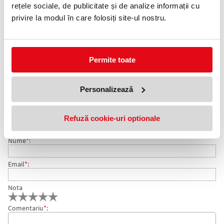
0372 552 601
rețele sociale, de publicitate și de analize informații cu
privire la modul în care folosiți site-ul nostru.
Adauga in wishlist
Ambalare: rola.
Gramaj: 80 g/mp.
Permite toate
Hartie in format mare pentru copiatoare.
COMENTARII ROLE PLOTTER A0+, 914 X 50 MM-
Personalizează
Nu exista comentarii. Fii primul care comenteaza acest produs!
INTERIOR X 50 M
Refuză cookie-uri optionale
Adresa de e-mail ramane confidentiala si nu va fi afisata pe site.
Nume
*
:
Email
*
:
Nota
Comentariu
*
: