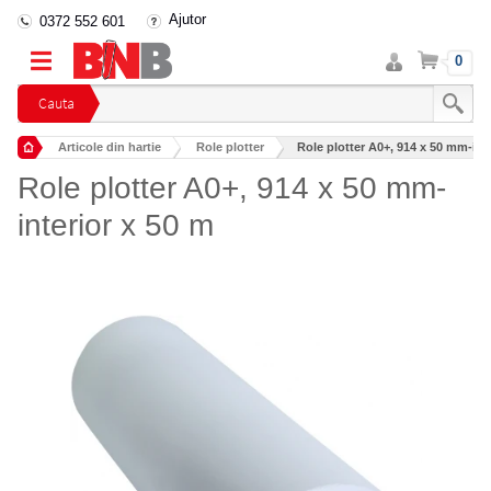
Ajutor
0372 552 601
Intra
Cos
0
in
cont
Cauta
Articole din hartie
Role plotter
Role plotter A0+, 914 x 50 mm-int
Role plotter A0+, 914 x 50 mm-
interior x 50 m