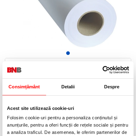
129,99 Lei
(pret cu TVA)
In stoc
130 puncte de fidelitate
Consimțământ
Detalii
Despre
Bucati:
Cod produs:
914/50
Acest site utilizează cookie-uri
Folosim cookie-uri pentru a personaliza conținutul și
Informatii livrare
anunțurile, pentru a oferi funcții de rețele sociale și pentru
Telefon:
a analiza traficul. De asemenea, le oferim partenerilor de