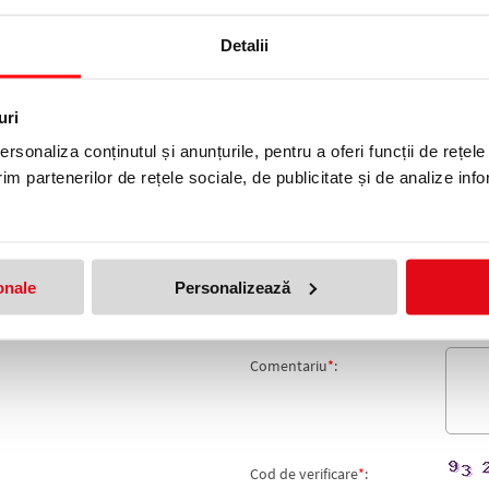
Detalii
OR X 175 M
uri
rsonaliza conținutul și anunțurile, pentru a oferi funcții de rețele
produs!
Adresa de e-mail ramane con
im partenerilor de rețele sociale, de publicitate și de analize info
Nume
*
:
Email
*
:
onale
Personalizează
Nota
Comentariu
*
:
Cod de verificare
*
: