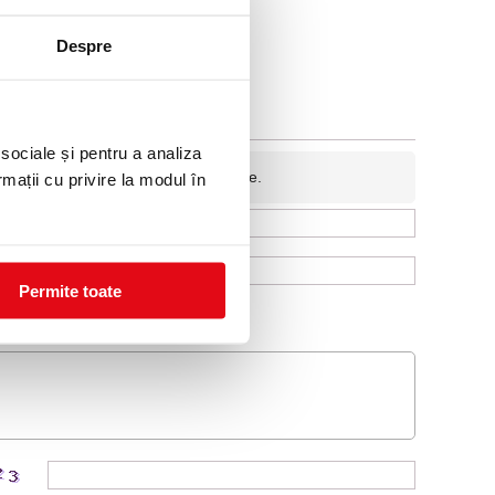
Despre
 sociale și pentru a analiza
fidentiala si nu va fi afisata pe site.
rmații cu privire la modul în
Permite toate