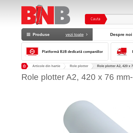
Cauta
Produse
vezi toate
Despre noi
Platformă B2B dedicată companiilor
Articole din hartie
Role plotter
Role plotter A2, 420 x 
Role plotter A2, 420 x 76 mm-