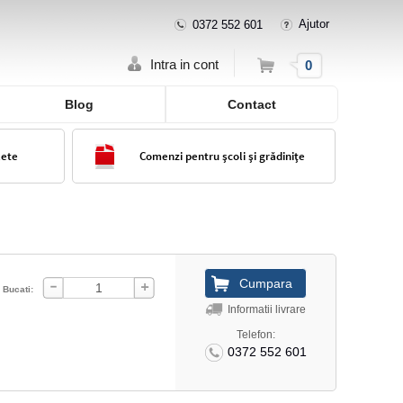
Ajutor
0372 552 601
Cos
Intra in cont
0
Blog
Contact
lete
Comenzi pentru școli și grădinițe
Bucati:
Informatii livrare
Telefon:
0372 552 601