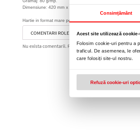
Gramaj: 80 g/mp.
Dimensiune: 420 mm x 76 mm x 175 m.
Consimțământ
Hartie in format mare pentru copiatoare.
COMENTARII ROLE PLOTTER A2, 420 X 76 MM-INTERI
Acest site utilizează cookie-
Folosim cookie-uri pentru a pe
Nu exista comentarii. Fii primul care comenteaza acest 
traficul. De asemenea, le ofer
care folosiți site-ul nostru.
Refuză cookie-uri opti