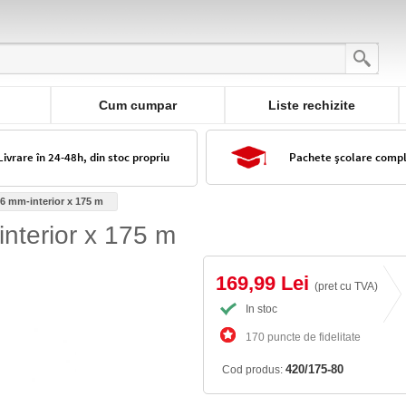
Cum cumpar
Liste rechizite
Livrare în 24-48h, din stoc propriu
Pachete școlare comp
76 mm-interior x 175 m
interior x 175 m
169,99 Lei
(pret cu TVA)
In stoc
170 puncte de fidelitate
420/175-80
Cod produs: