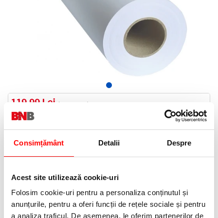
119,99 Lei
(pret cu TVA)
In stoc
120 puncte de fidelitate
Consimțământ
Detalii
Despre
Bucati:
Cod produs:
841/50
Acest site utilizează cookie-uri
Folosim cookie-uri pentru a personaliza conținutul și
Informatii livrare
anunțurile, pentru a oferi funcții de rețele sociale și pentru
Telefon:
a analiza traficul. De asemenea, le oferim partenerilor de