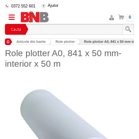
Ajutor
0372 552 601
Intra
Cos
0
in
cont
Cauta
Articole din hartie
Role plotter
Role plotter A0, 841 x 50 mm-inter
Role plotter A0, 841 x 50 mm-
interior x 50 m