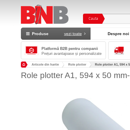
Cauta
Produse
vezi toate
Despre noi
Platformă B2B pentru companii
Prețuri avantajoase și personalizate
Articole din hartie
Role plotter
Role plotter A1, 594 x 
Role plotter A1, 594 x 50 mm-