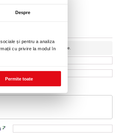
Despre
 sociale și pentru a analiza
fidentiala si nu va fi afisata pe site.
rmații cu privire la modul în
Permite toate