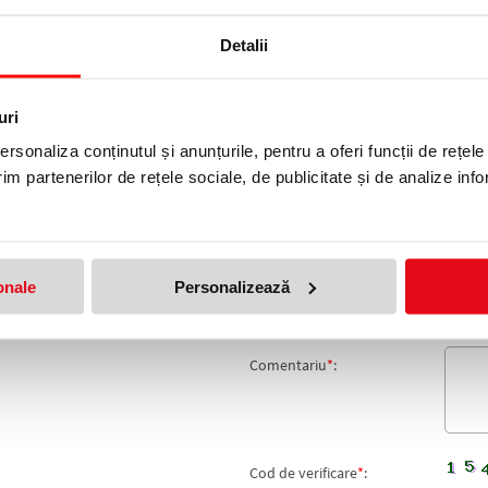
Detalii
OR X 50 M
uri
rsonaliza conținutul și anunțurile, pentru a oferi funcții de rețele
produs!
Adresa de e-mail ramane con
im partenerilor de rețele sociale, de publicitate și de analize info
Nume
*
:
Email
*
:
onale
Personalizează
Nota
Comentariu
*
:
Cod de verificare
*
: