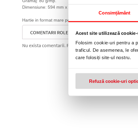
Gramaj: 80 g/mp.
Dimensiune: 594 mm x 50 mm x 50 m.
Consimțământ
Hartie in format mare pentru copiatoare.
COMENTARII ROLE PLOTTER A1, 594 X 50 MM-INTERI
Acest site utilizează cookie-
Folosim cookie-uri pentru a pe
Nu exista comentarii. Fii primul care comenteaza acest 
traficul. De asemenea, le ofer
care folosiți site-ul nostru.
Refuză cookie-uri opti