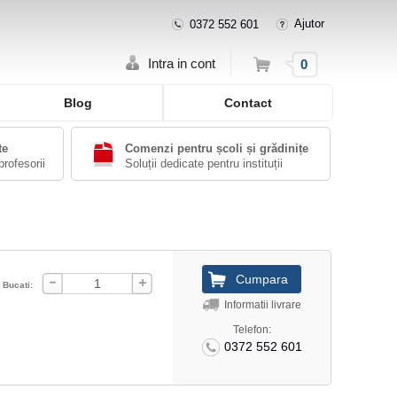
Ajutor
0372 552 601
Cos
Intra in cont
0
Blog
Contact
te
Comenzi pentru școli și grădinițe
profesorii
Soluții dedicate pentru instituții
Bucati:
Informatii livrare
Telefon:
0372 552 601