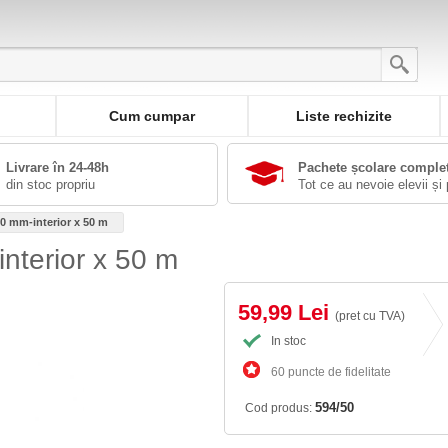
Cum cumpar
Liste rechizite
Livrare în 24-48h
Pachete școlare comple
din stoc propriu
Tot ce au nevoie elevii și 
50 mm-interior x 50 m
interior x 50 m
59,99 Lei
(pret cu TVA)
In stoc
60 puncte de fidelitate
594/50
Cod produs: