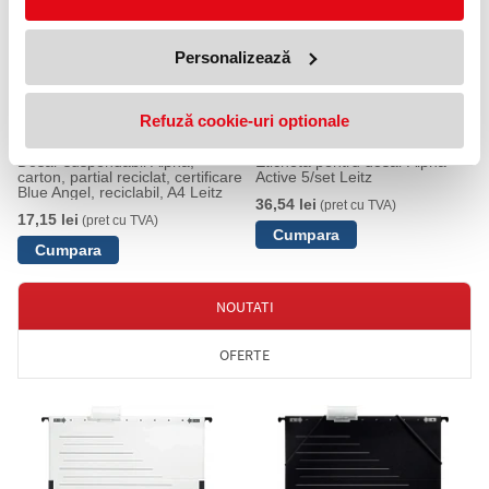
Personalizează
Refuză cookie-uri optionale
Dosar suspendabil Alpha,
Eticheta pentru dosar Alpha
carton, partial reciclat, certificare
Active 5/set Leitz
Blue Angel, reciclabil, A4 Leitz
36,54 lei
(pret cu TVA)
17,15 lei
(pret cu TVA)
NOUTATI
OFERTE