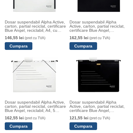
Dosar suspendabil Alpha Active,
Dosar suspendabil Alpha
carton, partial reciclat, certificare
Active, carton, partial reciclat,
Blue Angel, reciclabil, A4, cu
certificare Blue Angel,
burduf, 5 buc/set, alb, Leitz
reciclabil, A4, 5 buc/set, negru,
146,55 lei
162,55 lei
(pret cu TVA)
(pret cu TVA)
Leitz
Dosar suspendabil Alpha Active,
Dosar suspendabil Alpha
carton, partial reciclat, certificare
Active, carton, partial reciclat,
Blue Angel, reciclabil, A4, 5
certificare Blue Angel,
buc/set, alb, Leitz
reciclabil, A4, cu sina, 5
162,55 lei
121,55 lei
(pret cu TVA)
(pret cu TVA)
buc/set, negru, Leitz