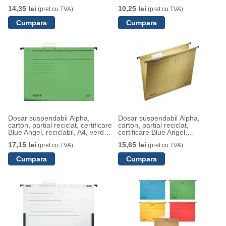
A4, negru
reciclabil, A4, cu sina, negru
14,35 lei
10,25 lei
(pret cu TVA)
(pret cu TVA)
Dosar suspendabil Alpha,
Dosar suspendabil Alpha,
carton, partial reciclat, certificare
carton, partial reciclat,
Blue Angel, reciclabil, A4, verde,
certificare Blue Angel,
Leitz
reciclabil, A4, natur, Leitz
17,15 lei
15,65 lei
(pret cu TVA)
(pret cu TVA)