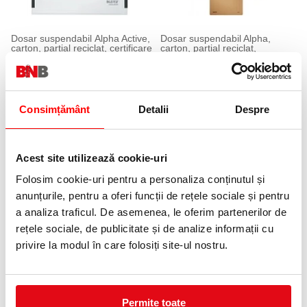
Dosar suspendabil Alpha Active,
Dosar suspendabil Alpha,
carton, partial reciclat, certificare
carton, partial reciclat,
Blue Angel, reciclabil, A4, cu
certificare Blue Angel,
burduf, 5 buc/set Leitz
reciclabil, A4, cu sina Leitz
146,55 lei
15,80 lei
(pret cu TVA)
(pret cu TVA)
Consimțământ
Detalii
Despre
Acest site utilizează cookie-uri
Folosim cookie-uri pentru a personaliza conținutul și
anunțurile, pentru a oferi funcții de rețele sociale și pentru
a analiza traficul. De asemenea, le oferim partenerilor de
Dosar suspendabil Alpha,
Dosar suspendabil Alpha,
rețele sociale, de publicitate și de analize informații cu
carton, partial reciclat, certificare
carton, partial reciclat,
Blue Angel, reciclabil, A4, combi,
certificare Blue Angel,
privire la modul în care folosiți site-ul nostru.
natur, Leitz
reciclabil, A4, cu burduf Leitz
52,85 lei
17,15 lei
(pret cu TVA)
(pret cu TVA)
Permite toate