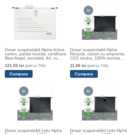
Dosar suspendabil Alpha Active,
Dosar suspendabil Alpha
carton, partial reciclat, certificare
Recycle, carton cu amprenta
Blue Angel, reciclabil, A4, cu
CO2 neutra, 100% reciclat,
sina, 5 buc/set, alb, Leitz
certificare Blue Angel,
121,55 lei
11,06 lei
(pret cu TVA)
(pret cu TVA)
reciclabil, A4, negru, Leitz
Dosar suspendabil Leitz Alpha
Dosar suspendabil Leitz Alpha