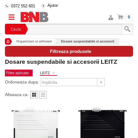
Ajutor
0372 552 601
Intra
Cos
0
in
cont
Cauta
Organizare si arhivare
Dosare suspendabile si accesorii
Filtreaza produsele
Dosare suspendabile si accesorii LEITZ
Filtre aplicate:
LEITZ
Ordoneaza dupa:
Afiseaza ca: