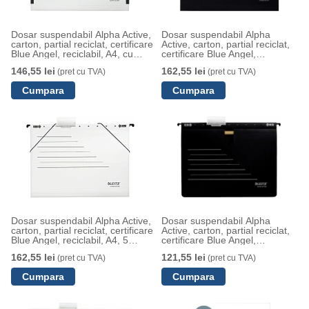
Dosar suspendabil Alpha Active,
Dosar suspendabil Alpha
carton, partial reciclat, certificare
Active, carton, partial reciclat,
Blue Angel, reciclabil, A4, cu
certificare Blue Angel,
burduf, 5 buc/set, alb, Leitz
reciclabil, A4, 5 buc/set, negru,
146,55 lei
162,55 lei
(pret cu TVA)
(pret cu TVA)
Leitz
Dosar suspendabil Alpha Active,
Dosar suspendabil Alpha
carton, partial reciclat, certificare
Active, carton, partial reciclat,
Blue Angel, reciclabil, A4, 5
certificare Blue Angel,
buc/set, alb, Leitz
reciclabil, A4, cu sina, 5
162,55 lei
121,55 lei
(pret cu TVA)
(pret cu TVA)
buc/set, negru, Leitz