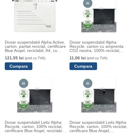
Dosar suspendabil Alpha Active,
Dosar suspendabil Alpha
carton, partial reciclat, certificare
Recycle, carton cu amprenta
Blue Angel, reciclabil, A4, cu
CO2 neutra, 100% reciclat,
sina, 5 buc/set, alb, Leitz
certificare Blue Angel,
121,55 lei
11,06 lei
(pret cu TVA)
(pret cu TVA)
reciclabil, A4, negru, Leitz
Dosar suspendabil Leitz Alpha
Dosar suspendabil Leitz Alpha
Recycle, carton, 100% reciclat,
Recycle, carton, 100% reciclat,
certificare Blue Angel, reciclabil,
certificare Blue Angel,