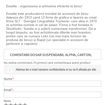
Esselte - organizarea si arhivarea eficienta la birou!
Esselte este producatorul mondial de accesorii de birou
dateaza din 1913 cand 13 firme de grafica si tiparire au creat
firma SLT - Sveriges Litografiska Tryckerie- care abia in 1970
isi schimba numele in cel de astazi. Firma a fost fondata in
Stockholm, Suedia si a suferit numeroase transformari. De-a
lungul timpului, au fost achizitionate diferite mari branduri,
printre care se numara Leitz (cel mai mare furnizor de
produse de birou) si Rapid (un specialist in accesorii de
perforare si capsare).
COMENTARII DOSAR SUSPENDABIL ALPHA, CARTON,
Nu exista comentarii. Fii primul care comenteaza acest produs!
PARTIAL RECICLAT, CERTIFICARE BLUE ANGEL,
Adresa de e-mail ramane confidentiala si nu va fi afisata pe site.
RECICLABIL, A4, CU SINA LEITZ
Nume
*
:
Email
*
:
Nota