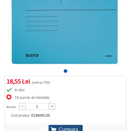
18,55 Lei
(pret cu TVA)
In stoc
19 puncte de fidelitate
Bucati:
Cod produs:
E19840135