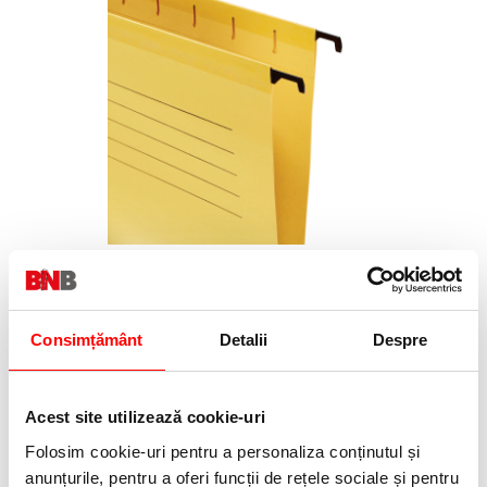
Acum de 10 ori mai puternic! Datorită bazei ranforsate cu o
bandă specială și a cârligelor de susținere întârite, dosarul
este potrivit nevoilor tale din orice birou
Consimțământ
Detalii
Despre
Acest site utilizează cookie-uri
Folosim cookie-uri pentru a personaliza conținutul și
anunțurile, pentru a oferi funcții de rețele sociale și pentru