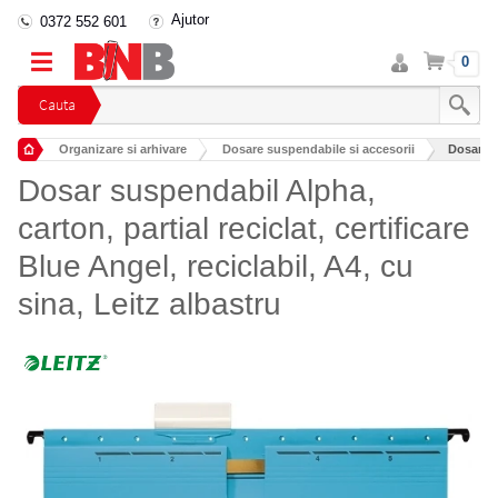
Ajutor
0372 552 601
Intra
Cos
0
in
cont
Cauta
Organizare si arhivare
Dosare suspendabile si accesorii
Dosar sus
Dosar suspendabil Alpha,
carton, partial reciclat, certificare
Blue Angel, reciclabil, A4, cu
sina, Leitz albastru