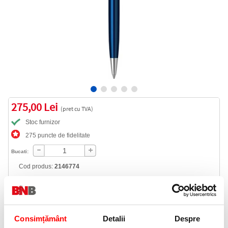
275,00 Lei
(pret cu TVA)
Stoc furnizor
275 puncte de fidelitate
Bucati:
Cod produs:
2146774
Livrare gratuita
Consimțământ
Detalii
Despre
Telefon: