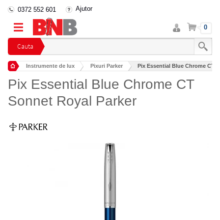
Ajutor
0372 552 601
Intra
Cos
0
in
cont
Cauta
Instrumente de lux
Pixuri Parker
Pix Essential Blue Chrome CT S
Pix Essential Blue Chrome CT
Sonnet Royal Parker