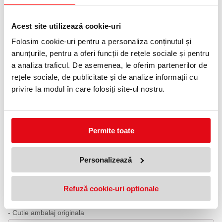
0372 552 601
Adauga in wishlist
Acest site utilizează cookie-uri
Folosim cookie-uri pentru a personaliza conținutul și
Gama Sonnet este lansata in anul 1994 si este un remake in
anunțurile, pentru a oferi funcții de rețele sociale și pentru
varianta moderna a legendarului Vacumatic din 1933, care
inglobeaza pentru prima data clipul in forma de sageata, o
a analiza traficul. De asemenea, le oferim partenerilor de
emblema incontestabila a marcii de peste ocean. Aceasta colectie
rețele sociale, de publicitate și de analize informații cu
face legatura dintre trecut si prezent fiind considerata o veritabila
punte peste timp ce reuseste sa aduca in zilele noastre o farama
privire la modul în care folosiți site-ul nostru.
din faima si stralucirea casei producatoare de instrumente de
scris Parker.
Accesorii din otel inoxidabil cromate. Clip din otel inoxidabil
Permite toate
cromat.
Corp superior din otel inoxidab
Corp inferior din otel inoxidabil lacuit cu multiple straturi de lac
albastru satinat.il satinat.
Personalizează
Mina pix Parker
Refuză cookie-uri optionale
Continut:
- Instrument de scris
- Mina de pix Parker montata
- Cutie ambalaj originala