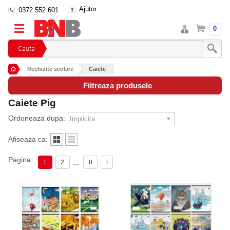
Ajutor
0372 552 601
Intra
Cos
0
in
cont
Cauta
Rechizite scolare
Caiete
Filtreaza produsele
Caiete Pig
Ordoneaza dupa:
Afiseaza ca:
Pagina:
...
1
2
8