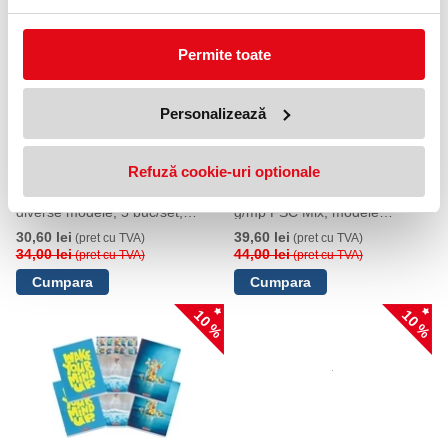
10 %
10 %
Permite toate
Personalizează
Refuză cookie-uri optionale
Caiet A4 80 file, hartie 70g/mp
Pachet 5 caiete A4 + coperti,
FSC mix, patratele, Megamix 2,
80 file, dictando, hartie 70
diverse modele, 5 buc/set,
g/mp FSC Mix, modele
Herlitz
asortate Megamix 2, Herlitz
30,60 lei
39,60 lei
(pret cu TVA)
(pret cu TVA)
34,00 lei
44,00 lei
(pret cu TVA)
(pret cu TVA)
10 %
10 %