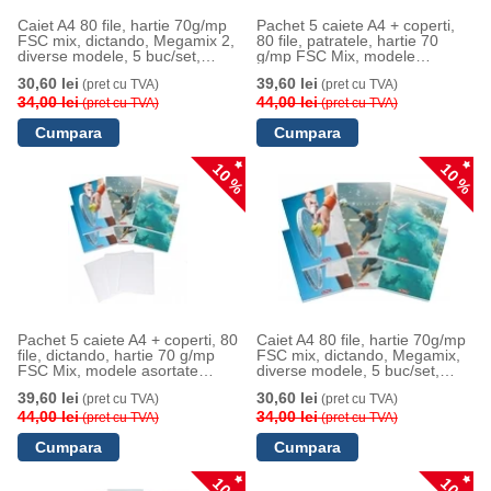
Caiet A4 80 file, hartie 70g/mp
Pachet 5 caiete A4 + coperti,
FSC mix, dictando, Megamix 2,
80 file, patratele, hartie 70
diverse modele, 5 buc/set,
g/mp FSC Mix, modele
Herlitz
asortate Megamix, Herlitz
30,60 lei
39,60 lei
(pret cu TVA)
(pret cu TVA)
34,00 lei
44,00 lei
(pret cu TVA)
(pret cu TVA)
10 %
10 %
Pachet 5 caiete A4 + coperti, 80
Caiet A4 80 file, hartie 70g/mp
file, dictando, hartie 70 g/mp
FSC mix, dictando, Megamix,
FSC Mix, modele asortate
diverse modele, 5 buc/set,
Megamix, Herlitz
Herlitz
39,60 lei
30,60 lei
(pret cu TVA)
(pret cu TVA)
44,00 lei
34,00 lei
(pret cu TVA)
(pret cu TVA)