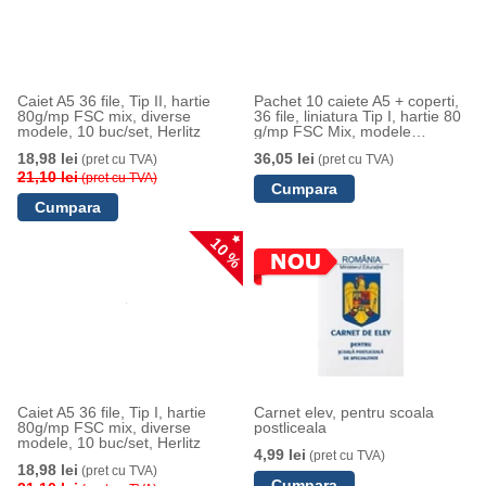
Caiet A5 36 file, Tip II, hartie
Pachet 10 caiete A5 + coperti,
80g/mp FSC mix, diverse
36 file, liniatura Tip I, hartie 80
modele, 10 buc/set, Herlitz
g/mp FSC Mix, modele
asortate, Herlitz
18,98 lei
36,05 lei
(pret cu TVA)
(pret cu TVA)
21,10 lei
(pret cu TVA)
10 %
Caiet A5 36 file, Tip I, hartie
Carnet elev, pentru scoala
80g/mp FSC mix, diverse
postliceala
modele, 10 buc/set, Herlitz
4,99 lei
(pret cu TVA)
18,98 lei
(pret cu TVA)