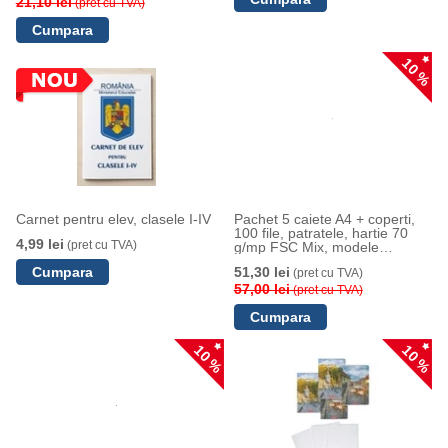
21,10 lei
(pret cu TVA)
10 %
Carnet pentru elev, clasele I-IV
Pachet 5 caiete A4 + coperti,
100 file, patratele, hartie 70
4,99 lei
(pret cu TVA)
g/mp FSC Mix, modele
asortate Romania, Herlitz
51,30 lei
(pret cu TVA)
57,00 lei
(pret cu TVA)
10 %
10 %