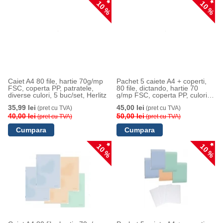
10 %
10 %
Caiet A4 80 file, hartie 70g/mp
Pachet 5 caiete A4 + coperti,
FSC, coperta PP, patratele,
80 file, dictando, hartie 70
diverse culori, 5 buc/set, Herlitz
g/mp FSC, coperta PP, culori
asortate, Herlitz
35,99 lei
45,00 lei
(pret cu TVA)
(pret cu TVA)
40,00 lei
50,00 lei
(pret cu TVA)
(pret cu TVA)
10 %
10 %