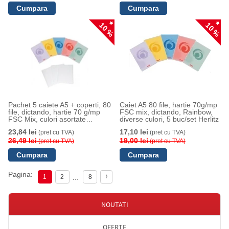
10 %
10 %
Pachet 5 caiete A5 + coperti, 80
Caiet A5 80 file, hartie 70g/mp
file, dictando, hartie 70 g/mp
FSC mix, dictando, Rainbow,
FSC Mix, culori asortate
diverse culori, 5 buc/set Herlitz
Rainbow, Herlitz
23,84 lei
17,10 lei
(pret cu TVA)
(pret cu TVA)
26,49 lei
19,00 lei
(pret cu TVA)
(pret cu TVA)
Pagina:
...
1
2
8
NOUTATI
OFERTE