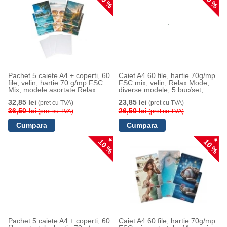
10 %
10 %
Pachet 5 caiete A4 + coperti, 60
Caiet A4 60 file, hartie 70g/mp
file, velin, hartie 70 g/mp FSC
FSC mix, velin, Relax Mode,
Mix, modele asortate Relax
diverse modele, 5 buc/set,
Mode, Herlitz
Herlitz
32,85 lei
23,85 lei
(pret cu TVA)
(pret cu TVA)
36,50 lei
26,50 lei
(pret cu TVA)
(pret cu TVA)
10 %
10 %
Pachet 5 caiete A4 + coperti, 60
Caiet A4 60 file, hartie 70g/mp