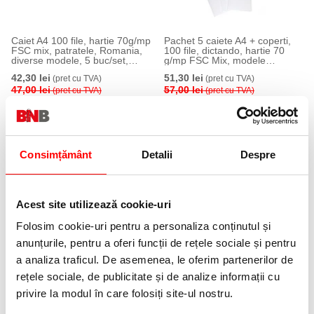
Caiet A4 100 file, hartie 70g/mp
Pachet 5 caiete A4 + coperti,
FSC mix, patratele, Romania,
100 file, dictando, hartie 70
diverse modele, 5 buc/set,
g/mp FSC Mix, modele
Herlitz
asortate Romania, Herlitz
42,30 lei
51,30 lei
(pret cu TVA)
(pret cu TVA)
47,00 lei
57,00 lei
(pret cu TVA)
(pret cu TVA)
10 %
10 %
Consimțământ
Detalii
Despre
Acest site utilizează cookie-uri
Folosim cookie-uri pentru a personaliza conținutul și
Caiet A4 100 file, hartie 70g/mp
Pachet 5 caiete A4 + coperti,
anunțurile, pentru a oferi funcții de rețele sociale și pentru
FSC mix, dictando, Romania,
80 file, patratele, hartie 70
a analiza traficul. De asemenea, le oferim partenerilor de
diverse modele, 5 buc/set,
g/mp FSC Mix, modele
Herlitz
asortate Megamix 2, Herlitz
rețele sociale, de publicitate și de analize informații cu
42,30 lei
39,60 lei
(pret cu TVA)
(pret cu TVA)
47,00 lei
44,00 lei
(pret cu TVA)
(pret cu TVA)
privire la modul în care folosiți site-ul nostru.