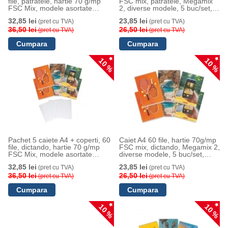
file, patratele, hartie 70 g/mp
FSC mix, patratele, Megamix
FSC Mix, modele asortate
2, diverse modele, 5 buc/set,
Megamix 2, Herlitz
Herlitz
32,85 lei
23,85 lei
(pret cu TVA)
(pret cu TVA)
36,50 lei
26,50 lei
(pret cu TVA)
(pret cu TVA)
10 %
10 %
Pachet 5 caiete A4 + coperti, 60
Caiet A4 60 file, hartie 70g/mp
file, dictando, hartie 70 g/mp
FSC mix, dictando, Megamix 2,
FSC Mix, modele asortate
diverse modele, 5 buc/set,
Megamix 2, Herlitz
Herlitz
32,85 lei
23,85 lei
(pret cu TVA)
(pret cu TVA)
36,50 lei
26,50 lei
(pret cu TVA)
(pret cu TVA)
10 %
10 %