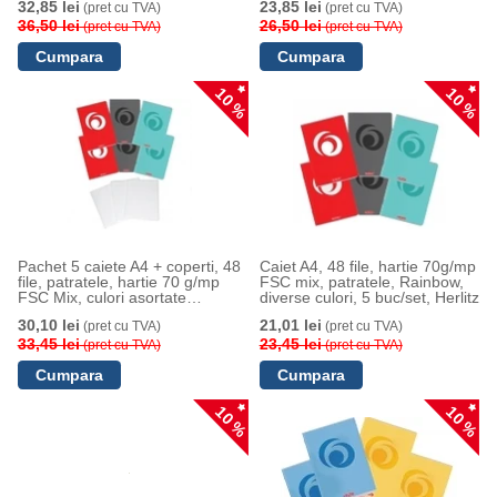
32,85 lei
23,85 lei
(pret cu TVA)
(pret cu TVA)
36,50 lei
26,50 lei
(pret cu TVA)
(pret cu TVA)
10 %
10 %
Pachet 5 caiete A4 + coperti, 48
Caiet A4, 48 file, hartie 70g/mp
file, patratele, hartie 70 g/mp
FSC mix, patratele, Rainbow,
FSC Mix, culori asortate
diverse culori, 5 buc/set, Herlitz
Rainbow, Herlitz
30,10 lei
21,01 lei
(pret cu TVA)
(pret cu TVA)
33,45 lei
23,45 lei
(pret cu TVA)
(pret cu TVA)
10 %
10 %