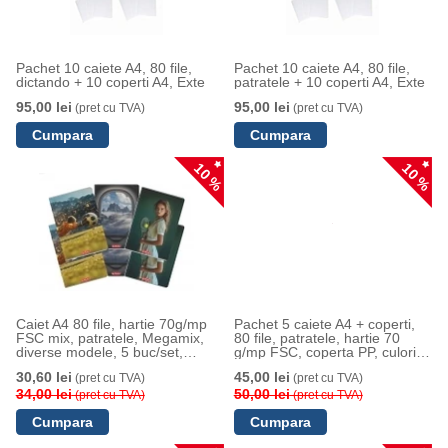
Pachet 10 caiete A4, 80 file,
Pachet 10 caiete A4, 80 file,
dictando + 10 coperti A4, Exte
patratele + 10 coperti A4, Exte
95,00 lei
95,00 lei
(pret cu TVA)
(pret cu TVA)
10 %
10 %
Caiet A4 80 file, hartie 70g/mp
Pachet 5 caiete A4 + coperti,
FSC mix, patratele, Megamix,
80 file, patratele, hartie 70
diverse modele, 5 buc/set,
g/mp FSC, coperta PP, culori
Herlitz
asortate, Herlitz
30,60 lei
45,00 lei
(pret cu TVA)
(pret cu TVA)
34,00 lei
50,00 lei
(pret cu TVA)
(pret cu TVA)