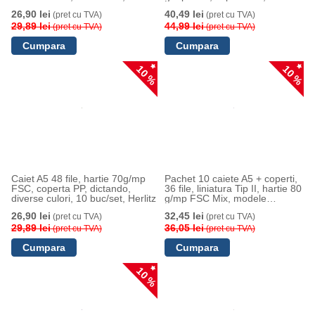
asortate, Herlitz
26,90 lei
40,49 lei
(pret cu TVA)
(pret cu TVA)
29,89 lei
44,99 lei
(pret cu TVA)
(pret cu TVA)
10 %
10 %
Caiet A5 48 file, hartie 70g/mp
Pachet 10 caiete A5 + coperti,
FSC, coperta PP, dictando,
36 file, liniatura Tip II, hartie 80
diverse culori, 10 buc/set, Herlitz
g/mp FSC Mix, modele
asortate, Herlitz
26,90 lei
32,45 lei
(pret cu TVA)
(pret cu TVA)
29,89 lei
36,05 lei
(pret cu TVA)
(pret cu TVA)
10 %