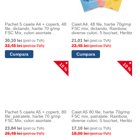
Pachet 5 caiete A4 + coperti, 48
Caiet A4, 48 file, hartie 70g/mp
file, dictando, hartie 70 g/mp
FSC mix, dictando, Rainbow,
FSC Mix, culori asortate
diverse culori, 5 buc/set, Herlitz
Rainbow, Herlitz
30,10 lei
21,01 lei
(pret cu TVA)
(pret cu TVA)
33,45 lei
23,45 lei
(pret cu TVA)
(pret cu TVA)
10 %
10 %
Pachet 5 caiete A5 + coperti, 80
Caiet A5 80 file, hartie 70g/mp
file, patratele, hartie 70 g/mp
FSC mix, patratele, Rainbow,
FSC Mix, culori asortate
diverse culori, 5 buc/set, Herlitz
Rainbow, Herlitz
23,84 lei
17,10 lei
(pret cu TVA)
(pret cu TVA)
26,49 lei
19,00 lei
(pret cu TVA)
(pret cu TVA)