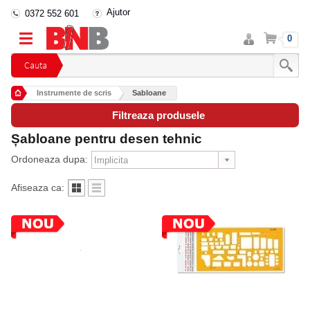
Ajutor
0372 552 601
Intra
Cos
0
in
cont
Cauta
Instrumente de scris
Sabloane
Filtreaza produsele
Șabloane pentru desen tehnic
Ordoneaza dupa:
Afiseaza ca: