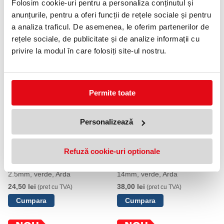
Folosim cookie-uri pentru a personaliza conținutul și
anunțurile, pentru a oferi funcții de rețele sociale și pentru
a analiza traficul. De asemenea, le oferim partenerilor de
rețele sociale, de publicitate și de analize informații cu
Sablon pentru cifre si litere,
Sablon pentru cifre si litere, 3
3.5mm, verde, Arda
mm, verde, Arda
privire la modul în care folosiți site-ul nostru.
19,90 lei
19,90 lei
(pret cu TVA)
(pret cu TVA)
Permite toate
Personalizează
Refuză cookie-uri optionale
Sablon pentru cifre si litere,
Sablon pentru cifre si litere,
2.5mm, verde, Arda
14mm, verde, Arda
24,50 lei
38,00 lei
(pret cu TVA)
(pret cu TVA)