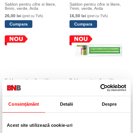
Sablon pentru cifre si litere,
Sablon pentru cifre si litere,
8mm, verde, Arda
7mm, verde, Arda
26,00 lei
16,50 lei
(pret cu TVA)
(pret cu TVA)
Sablon pentru cifre si litere,
Sablon pentru cifre si litere,
5mm, verde, Arda
4mm, verde, Arda
17,50 lei
24,00 lei
(pret cu TVA)
(pret cu TVA)
Consimțământ
Detalii
Despre
Acest site utilizează cookie-uri