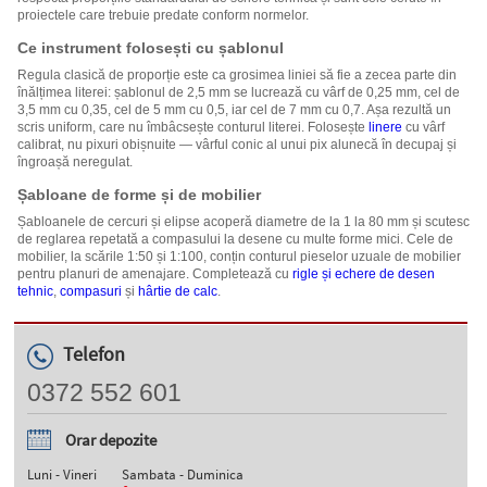
proiectele care trebuie predate conform normelor.
Ce instrument folosești cu șablonul
Regula clasică de proporție este ca grosimea liniei să fie a zecea parte din
înălțimea literei: șablonul de 2,5 mm se lucrează cu vârf de 0,25 mm, cel de
3,5 mm cu 0,35, cel de 5 mm cu 0,5, iar cel de 7 mm cu 0,7. Așa rezultă un
scris uniform, care nu îmbâcsește conturul literei. Folosește
linere
cu vârf
calibrat, nu pixuri obișnuite — vârful conic al unui pix alunecă în decupaj și
îngroașă neregulat.
Șabloane de forme și de mobilier
Șabloanele de cercuri și elipse acoperă diametre de la 1 la 80 mm și scutesc
de reglarea repetată a compasului la desene cu multe forme mici. Cele de
mobilier, la scările 1:50 și 1:100, conțin conturul pieselor uzuale de mobilier
pentru planuri de amenajare. Completează cu
rigle și echere de desen
tehnic
,
compasuri
și
hârtie de calc
.
Telefon
0372 552 601
Orar depozite
Luni - Vineri
Sambata - Duminica