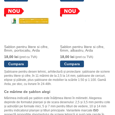
Sablon pentru litere si cifre,
Sablon pentru litere si cifre,
8mm, portocaliu, Arda
6mm, albastru, Arda
18,00 lei
18,00 lei
(pret cu TVA)
(pret cu TVA)
Șabloane pentru desen tehnic, arhitectură și proiectare: șabloane de scriere
pentru litere și cifre, în 11 mărimi de la 2,5 la 14 mm, șabloane de cercuri,
elipse și pătrate, plus șabloane de mobilier la scările 1:50 și 1:100. Gamă
Arda, pe stoc, cu livrare în 24-48h.
Ce mărime de șablon alegi
Mărimea indicată pe șablon este înălțimea literei în milimetri. Alegerea
depinde de formatul planșei și de scara desenului: 2,5 și 3,5 mm pentru cote
și adnotări pe formate mici, 5 și 7 mm pentru titluri de vedere, 10 și 14 mm
pentru indicatorul planșei și titluri principale. Variantele marcate
ISO
respectă proporțiile standardului de scriere tehnică și sunt cele cerute în