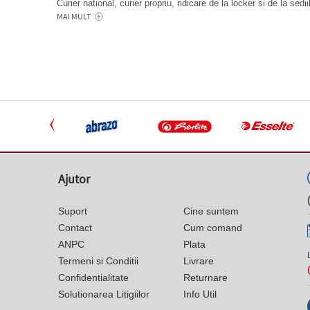
Curier national, curier propriu, ridicare de la locker si de la sedi
MAI MULT
Ajutor
Suport
Cine suntem
Contact
Cum comand
ANPC
Plata
Termeni si Conditii
Livrare
Confidentialitate
Returnare
Solutionarea Litigiilor
Info Util