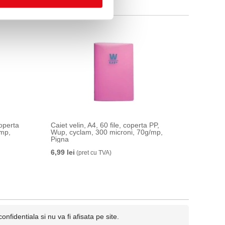
coperta
Caiet velin, A4, 60 file, coperta PP,
/mp,
Wup, cyclam, 300 microni, 70g/mp,
Pigna
6,99 lei
(pret cu TVA)
fidentiala si nu va fi afisata pe site.