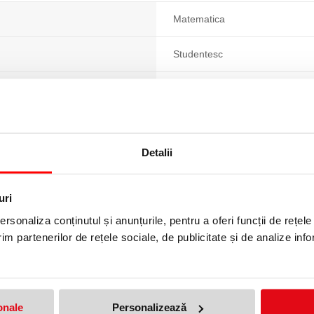
Matematica
Studentesc
60
Plastic (PP)
Detalii
Capsate
Studenti
uri
rsonaliza conținutul și anunțurile, pentru a oferi funcții de rețele
Liceu
im partenerilor de rețele sociale, de publicitate și de analize info
bucata
onale
Personalizează