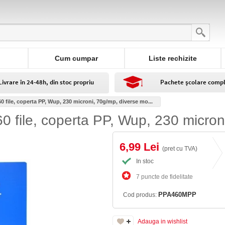
Cum cumpar
Liste rechizite
Livrare în 24-48h, din stoc propriu
Pachete școlare comp
0 file, coperta PP, Wup, 230 microni, 70g/mp, diverse mo...
0 file, coperta PP, Wup, 230 micro
6,99 Lei
(pret cu TVA)
In stoc
7 puncte de fidelitate
PPA460MPP
Cod produs:
Adauga in wishlist