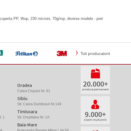
 coperta PP, Wup, 230 microni, 70g/mp, diverse modele - pret
Toti producatorii
20.000+
Oradea
produse permanent
Calea Clujului Nr. 91
Sibiu
Str. Calea Dumbravii Nr.149
Timisoara
9.000+
. 1
Str. Dreptatea Nr. 1A
clienti multumiti
Baia-Mare
 A
Bulevardul Regele Mihai I, Nr.59