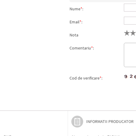
Nume
*
:
Email
*
:
Nota
Comentariu
*
:
Cod de verificare
*
:
INFORMATII PRODUCATOR