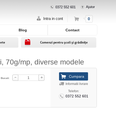
Ajutor
0372 552 601
Cos
Intra in cont
0
Blog
Contact
lete
Comenzi pentru școli și grădinițe
ni, 70g/mp, diverse modele
Bucati:
Informatii livrare
Telefon:
0372 552 601