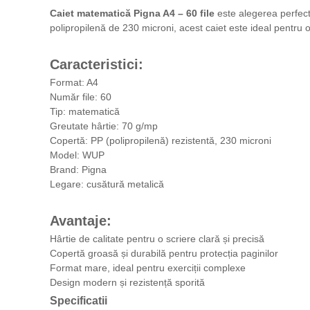
Caiet matematică Pigna A4 – 60 file
este alegerea perfectă
polipropilenă de 230 microni, acest caiet este ideal pentru or
Caracteristici:
Format: A4
Număr file: 60
Tip: matematică
Greutate hârtie: 70 g/mp
Copertă: PP (polipropilenă) rezistentă, 230 microni
Model: WUP
Brand: Pigna
Legare: cusătură metalică
Avantaje:
Hârtie de calitate pentru o scriere clară și precisă
Copertă groasă și durabilă pentru protecția paginilor
Format mare, ideal pentru exerciții complexe
Design modern și rezistență sporită
Specificatii