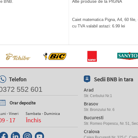
Alte produse de la PIGNA
ile BNB.
Caiet matematica Pigna, A4, 60 file,
cu TVA valabil astazi: 6.99 lei
Telefon
Sedii BNB in tara
0372 552 601
Arad
Str. Cerbului Nr.1
Orar depozite
Brasov
Str. Bronzului Nr. 6
Luni - Vineri
Sambata - Duminica
Bucuresti
09 - 17
Închis
Str. Romeo Popescu, Nr. 51, Sect
Craiova
Calea Bucuresti Nr. 325 C, Corp