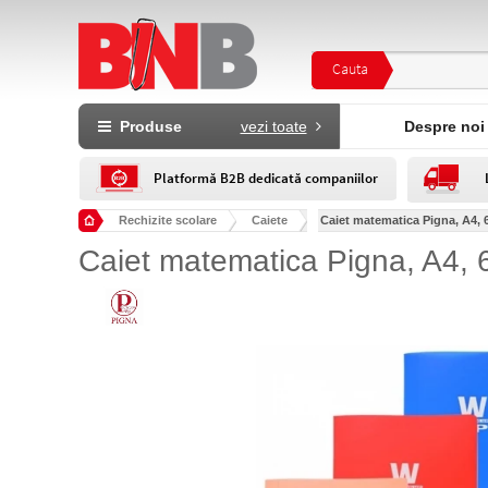
Cauta
Produse
vezi toate
Despre noi
Platformă B2B dedicată companiilor
Rechizite scolare
Caiete
Caiet matematica Pigna, A4, 6
Caiet matematica Pigna, A4, 6